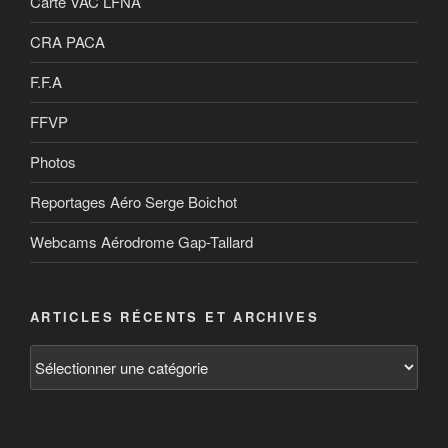
Carte VAC LFNA
CRA PACA
F.F.A
FFVP
Photos
Reportages Aéro Serge Boichot
Webcams Aérodrome Gap-Tallard
ARTICLES RÉCENTS ET ARCHIVES
Articles
récents
et
archives