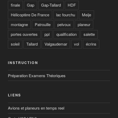
finale
Gap
Gap-Tallard
HDF
Hélicoptère De France
lac fourchu
Meije
montagne
Patrouille
pelvoux
planeur
portes ouvertes
ppl
qualification
salette
soleil
Tallard
Valgaudemar
vol
écrins
INSTRUCTION
Préparation Examens Théoriques
LIENS
Avions et planeurs en temps reel