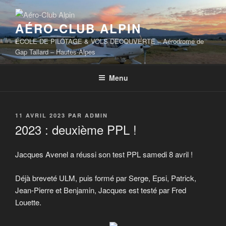
Aller
au
AÉRO-CLUB ALPIN
contenu
principal
ÉCOLE DE PILOTAGE & VOLS DECOUVERTE – Aérodrome de
Gap Tallard – Hautes-Alpes
Menu
PUBLIÉ
11 AVRIL 2023
PAR
ADMIN
LE
2023 : deuxième PPL !
Jacques Avenel a réussi son test PPL samedi 8 avril !
Déjà breveté ULM, puis formé par Serge, Epsi, Patrick,
Jean-Pierre et Benjamin, Jacques est testé par Fred
Louette.