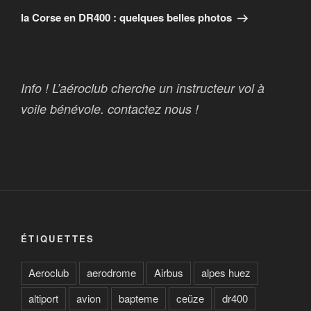
suivant
la Corse en DR400 : quelques belles photos
Info ! L’aéroclub cherche un instructeur vol à
voile bénévole. contactez nous !
ÉTIQUETTES
Aeroclub
aerodrome
Airbus
alpes huez
altiport
avion
bapteme
ceüze
dr400