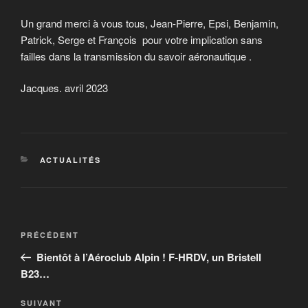
Un grand merci à vous tous, Jean-Pierre, Epsi, Benjamin,
Patrick, Serge et François pour votre implication sans
failles dans la transmission du savoir aéronautique .
Jacques. avril 2023
CATÉGORIES
ACTUALITÉS
Navigation
Article
PRÉCÉDENT
de
précédent
Bientôt à l’Aéroclub Alpin ! F-HRDV, un Bristell
l’article
B23…
Article
SUIVANT