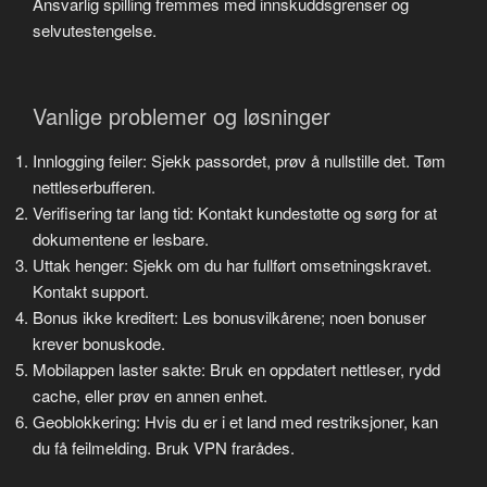
Ansvarlig spilling fremmes med innskuddsgrenser og
selvutestengelse.
Vanlige problemer og løsninger
Innlogging feiler: Sjekk passordet, prøv å nullstille det. Tøm
nettleserbufferen.
Verifisering tar lang tid: Kontakt kundestøtte og sørg for at
dokumentene er lesbare.
Uttak henger: Sjekk om du har fullført omsetningskravet.
Kontakt support.
Bonus ikke kreditert: Les bonusvilkårene; noen bonuser
krever bonuskode.
Mobilappen laster sakte: Bruk en oppdatert nettleser, rydd
cache, eller prøv en annen enhet.
Geoblokkering: Hvis du er i et land med restriksjoner, kan
du få feilmelding. Bruk VPN frarådes.