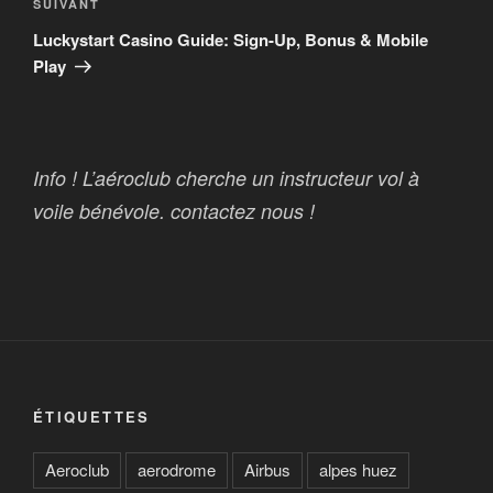
Article
SUIVANT
suivant
Luckystart Casino Guide: Sign-Up, Bonus & Mobile
Play
Info ! L’aéroclub cherche un instructeur vol à
voile bénévole. contactez nous !
ÉTIQUETTES
Aeroclub
aerodrome
Airbus
alpes huez