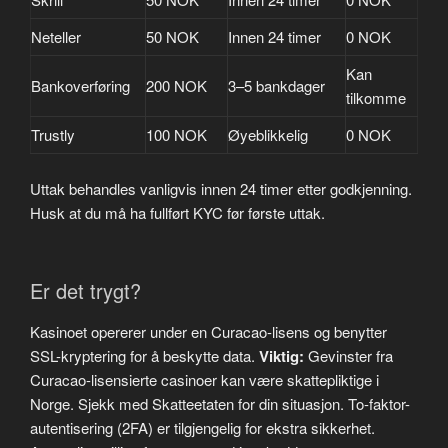
Neteller
50 NOK
Innen 24 timer
0 NOK
Kan
Bankoverføring
200 NOK
3–5 bankdager
tilkomme
Trustly
100 NOK
Øyeblikkelig
0 NOK
Uttak behandles vanligvis innen 24 timer etter godkjenning.
Husk at du må ha fullført KYC før første uttak.
Er det trygt?
Kasinoet opererer under en Curacao-lisens og benytter
SSL-kryptering for å beskytte data.
Viktig:
Gevinster fra
Curacao-lisensierte casinoer kan være skattepliktige i
Norge. Sjekk med Skatteetaten for din situasjon. To-faktor-
autentisering (2FA) er tilgjengelig for ekstra sikkerhet.