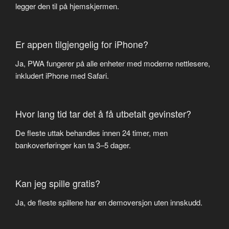
legger den til på hjemskjermen.
Er appen tilgjengelig for iPhone?
Ja, PWA fungerer på alle enheter med moderne nettlesere,
inkludert iPhone med Safari.
Hvor lang tid tar det å få utbetalt gevinster?
De fleste uttak behandles innen 24 timer, men
bankoverføringer kan ta 3–5 dager.
Kan jeg spille gratis?
Ja, de fleste spillene har en demoversjon uten innskudd.