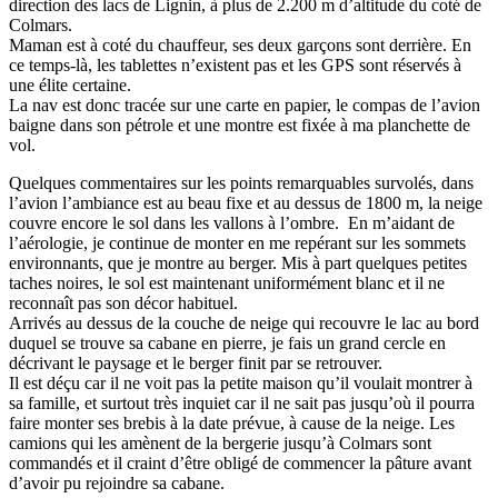
direction des lacs de Lignin, à plus de 2.200 m d’altitude du coté de
Colmars.
Maman est à coté du chauffeur, ses deux garçons sont derrière. En
ce temps-là, les tablettes n’existent pas et les GPS sont réservés à
une élite certaine.
La nav est donc tracée sur une carte en papier, le compas de l’avion
baigne dans son pétrole et une montre est fixée à ma planchette de
vol.
Quelques commentaires sur les points remarquables survolés, dans
l’avion l’ambiance est au beau fixe et au dessus de 1800 m, la neige
couvre encore le sol dans les vallons à l’ombre. En m’aidant de
l’aérologie, je continue de monter en me repérant sur les sommets
environnants, que je montre au berger. Mis à part quelques petites
taches noires, le sol est maintenant uniformément blanc et il ne
reconnaît pas son décor habituel.
Arrivés au dessus de la couche de neige qui recouvre le lac au bord
duquel se trouve sa cabane en pierre, je fais un grand cercle en
décrivant le paysage et le berger finit par se retrouver.
Il est déçu car il ne voit pas la petite maison qu’il voulait montrer à
sa famille, et surtout très inquiet car il ne sait pas jusqu’où il pourra
faire monter ses brebis à la date prévue, à cause de la neige. Les
camions qui les amènent de la bergerie jusqu’à Colmars sont
commandés et il craint d’être obligé de commencer la pâture avant
d’avoir pu rejoindre sa cabane.