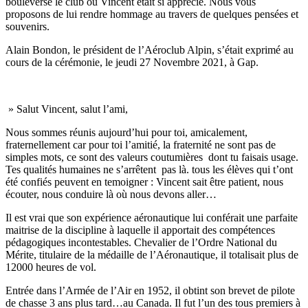
bouleversé le club où Vincent était si apprécié. Nous vous
proposons de lui rendre hommage au travers de quelques pensées et
souvenirs.
Alain Bondon, le président de l’Aéroclub Alpin, s’était exprimé au
cours de la cérémonie, le jeudi 27 Novembre 2021, à Gap.
» Salut Vincent, salut l’ami,
Nous sommes réunis aujourd’hui pour toi, amicalement,
fraternellement car pour toi l’amitié, la fraternité ne sont pas de
simples mots, ce sont des valeurs coutumières dont tu faisais usage.
Tes qualités humaines ne s’arrêtent pas là. tous les élèves qui t’ont
été confiés peuvent en temoigner : Vincent sait être patient, nous
écouter, nous conduire là où nous devons aller…
Il est vrai que son expérience aéronautique lui conférait une parfaite
maitrise de la discipline à laquelle il apportait des compétences
pédagogiques incontestables. Chevalier de l’Ordre National du
Mérite, titulaire de la médaille de l’Aéronautique, il totalisait plus de
12000 heures de vol.
Entrée dans l’Armée de l’Air en 1952, il obtint son brevet de pilote
de chasse 3 ans plus tard…au Canada. Il fut l’un des tous premiers à