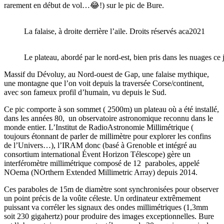
rarement en début de vol…😂!) sur le pic de Bure.
La falaise, à droite derrière l’aile. Droits réservés aca2021
Le plateau, abordé par le nord-est, bien pris dans les nuages ce
Massif du Dévoluy, au Nord-ouest de Gap, une falaise mythique,
une montagne que l’on voit depuis la traversée Corse/continent,
avec son fameux profil d’humain, vu depuis le Sud.
Ce pic comporte à son sommet ( 2500m) un plateau où a été installé,
dans les années 80, un observatoire astronomique reconnu dans le
monde entier. L’Institut de RadioAstronomie Millimétrique (
toujours étonnant de parler de millimètre pour explorer les confins
de l’Univers…), l’IRAM donc (basé à Grenoble et intégré au
consortium international Évent Horizon Télescope) gère un
interféromètre millimétrique composé de 12 paraboles, appelé
NOema (NOrthern Extended Millimetric Array) depuis 2014.
Ces paraboles de 15m de diamètre sont synchronisées pour observer
un point précis de la voûte céleste. Un ordinateur extrêmement
puissant va corréler les signaux des ondes millimétriques (1,3mm
soit 230 gigahertz) pour produire des images exceptionnelles. Bure