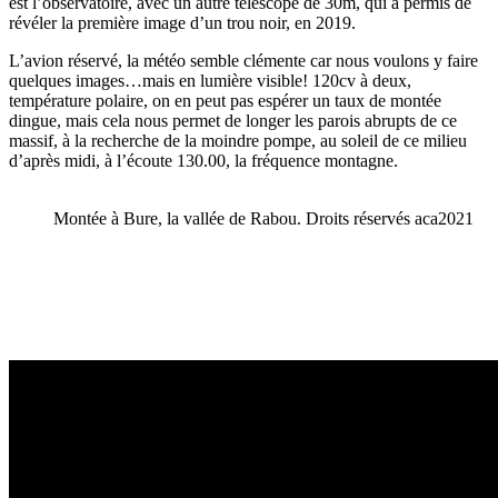
est l’observatoire, avec un autre télescope de 30m, qui a permis de
révéler la première image d’un trou noir, en 2019.
L’avion réservé, la météo semble clémente car nous voulons y faire
quelques images…mais en lumière visible! 120cv à deux,
température polaire, on en peut pas espérer un taux de montée
dingue, mais cela nous permet de longer les parois abrupts de ce
massif, à la recherche de la moindre pompe, au soleil de ce milieu
d’après midi, à l’écoute 130.00, la fréquence montagne.
Montée à Bure, la vallée de Rabou. Droits réservés aca2021