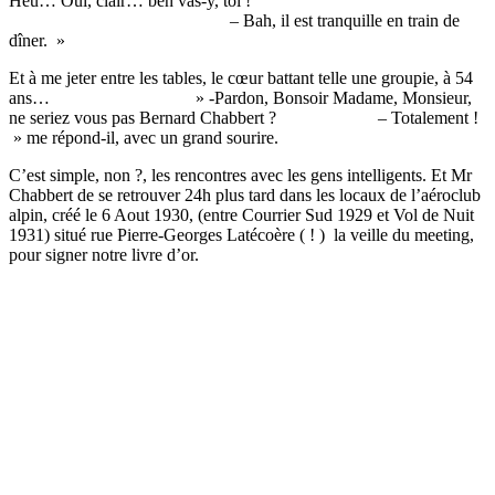
Heu… Oui, clair… ben vas-y, toi !
– Bah, il est tranquille en train de
dîner. »
Et à me jeter entre les tables, le cœur battant telle une groupie, à 54
ans… » -Pardon, Bonsoir Madame, Monsieur,
ne seriez vous pas Bernard Chabbert ? – Totalement !
» me répond-il, avec un grand sourire.
C’est simple, non ?, les rencontres avec les gens intelligents. Et Mr
Chabbert de se retrouver 24h plus tard dans les locaux de l’aéroclub
alpin, créé le 6 Aout 1930, (entre Courrier Sud 1929 et Vol de Nuit
1931) situé rue Pierre-Georges Latécoère ( ! ) la veille du meeting,
pour signer notre livre d’or.