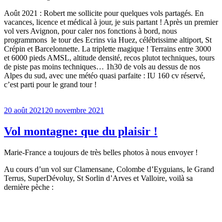
Août 2021 : Robert me sollicite pour quelques vols partagés. En
vacances, licence et médical à jour, je suis partant ! Après un premier
vol vers Avignon, pour caler nos fonctions à bord, nous
programmons le tour des Ecrins via Huez, célébrissime altiport, St
Crépin et Barcelonnette. La triplette magique ! Terrains entre 3000
et 6000 pieds AMSL, altitude densité, recos plutot techniques, tours
de piste pas moins techniques… 1h30 de vols au dessus de nos
Alpes du sud, avec une météo quasi parfaite : IU 160 cv réservé,
c’est parti pour le grand tour !
Publié
20 août 2021
20 novembre 2021
le
Vol montagne: que du plaisir !
Marie-France a toujours de très belles photos à nous envoyer !
Au cours d’un vol sur Clamensane, Colombe d’Eyguians, le Grand
Terrus, SuperDévoluy, St Sorlin d’Arves et Valloire, voilà sa
dernière pèche :