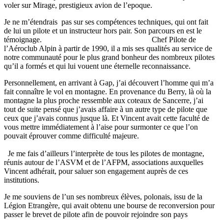
voler sur Mirage, prestigieux avion de l’epoque.
Je ne m’étendrais pas sur ses compétences techniques, qui ont fait
de lui un pilote et un instructeur hors pair. Son parcours en est le
témoignage.
Chef Pilote de
l
’
A
é
roclub Alpin
à
partir de 1990, il a mis ses qualit
é
s au service de
notre communaut
é
pour le plus grand bonheur des nombreux pilotes
qu
’
il a form
és
et qui lui vouent une
é
ternelle reconnaissance.
Personnellement, en arrivant
à
Gap, j
’
ai d
é
couvert l
’
homme qui m
’
a
fait conna
î
tre le vol en montagne. En provenance du Berry, l
à
o
ù
la
montagne la plus proche ressemble aux coteaux de Sancerre, j
’
ai
tout de suite pens
é
que j
’
avais affaire
à
un autre type de pilote que
ceux que j
’
avais connus jusque l
à
. Et Vincent avait cette facult
é
de
vous mettre imm
é
diatement
à
l
’
aise pour surmonter ce que l
’
on
pouvait
é
prouver comme difficult
é
majeure.
Je me fais d
’
ailleurs l
’
interpr
è
te de tous les pilotes de montagne,
r
é
unis autour de l
’
ASVM et de l
’
AFPM, associations auxquelles
Vincent adh
é
rait, pour saluer son engagement aupr
è
s de ces
institutions.
Je me souviens de l
’
un ses nombreux
é
l
è
ves, polonais, issu de la
L
é
gion Etrang
è
re, qui avait obtenu une bourse de reconversion pour
passer le brevet de pilote afin de pouvoir rejoindre son pays