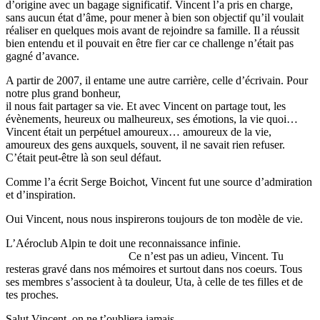
d
’
origine avec un bagage significatif. Vincent l
’
a pris en charge,
sans aucun
é
tat d
’â
me, pour mener
à
bien son objectif qu
’
il voulait
r
é
aliser en quelques mois avant de rejoindre sa famille. Il a r
é
ussit
bien entendu et il pouvait en
ê
tre fier car ce challenge n
’é
tait pas
gagn
é
d
’
avance.
A partir de 2007, il entame une autre carri
è
re, celle d
’é
crivain. Pour
notre plus grand bonheur,
il nous fait partager sa vie. Et avec Vincent on partage tout, les
é
v
è
nements, heureux ou malheureux, ses
é
motions, la vie quoi
…
Vincent
é
tait un perp
é
tuel amoureux
…
amoureux de la vie,
amoureux des gens auxquels, souvent, il ne savait rien refuser.
C
’é
tait peut-
ê
tre l
à
son seul d
é
faut.
Comme l
’
a
é
crit Serge Boichot, Vincent fut une source d
’
admiration
et d
’
inspiration.
Oui Vincent, nous nous inspirerons toujours de ton mod
è
le de vie.
L
’
A
é
roclub Alpin te doit une reconnaissance infinie.
Ce n
’
est pas un adieu, Vincent. Tu
resteras grav
é
dans nos m
é
moires et surtout dans nos coeurs. Tous
ses membres s
’
associent
à
ta douleur, Uta,
à
celle de tes filles et de
tes proches.
Salut Vincent, on ne t
’
oubliera jamais.