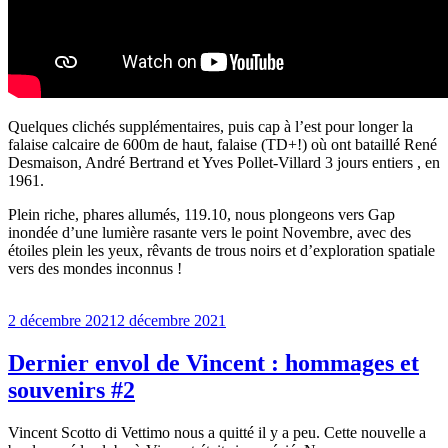
Quelques clichés supplémentaires, puis cap à l’est pour longer la
falaise calcaire de 600m de haut, falaise (TD+!) où ont bataillé René
Desmaison, André Bertrand et Yves Pollet-Villard 3 jours entiers , en
1961.
Plein riche, phares allumés, 119.10, nous plongeons vers Gap
inondée d’une lumière rasante vers le point Novembre, avec des
étoiles plein les yeux, rêvants de trous noirs et d’exploration spatiale
vers des mondes inconnus !
Publié
2 décembre 2021
2 décembre 2021
le
Dernier envol de Vincent : hommages et
souvenirs #2
Vincent Scotto di Vettimo nous a quitté il y a peu. Cette nouvelle a