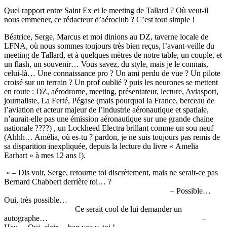
Quel rapport entre Saint Ex et le meeting de Tallard ? Où veut-il
nous emmener, ce rédacteur d’aéroclub ? C’est tout simple !
Béatrice, Serge, Marcus et moi dinions au DZ, taverne locale de
LFNA, où nous sommes toujours très bien reçus, l’avant-veille du
meeting de Tallard, et à quelques mètres de notre table, un couple, et
un flash, un souvenir… Vous savez, du style, mais je le connais,
celui-là… Une connaissance pro ? Un ami perdu de vue ? Un pilote
croisé sur un terrain ? Un prof oublié ? puis les neurones se mettent
en route : DZ, aérodrome, meeting, présentateur, lecture, Aviasport,
journaliste, La Ferté, Pégase (mais pourquoi la France, berceau de
l’aviation et acteur majeur de l’industrie aéronautique et spatiale,
n’aurait-elle pas une émission aéronautique sur une grande chaine
nationale ????) , un Lockheed Electra brillant comme un sou neuf
(Ahhh… Amélia, où es-tu ? pardon, je ne suis toujours pas remis de
sa disparition inexpliquée, depuis la lecture du livre « Amelia
Earhart » à mes 12 ans !).
» – Dis voir, Serge, retourne toi discrètement, mais ne serait-ce pas
Bernard Chabbert derrière toi… ?
– Possible…
Oui, très possible…
– Ce serait cool de lui demander un
autographe… –