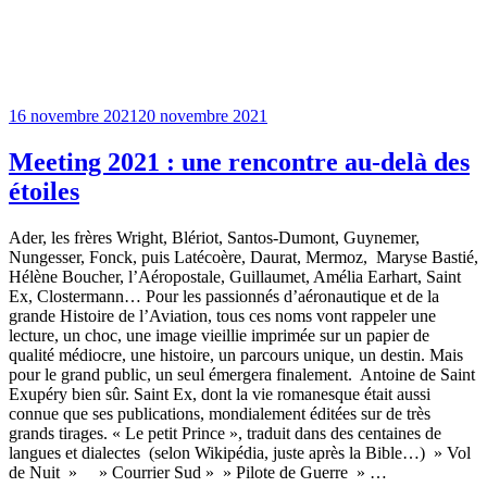
Publié
16 novembre 2021
20 novembre 2021
le
Meeting 2021 : une rencontre au-delà des
étoiles
Ader, les frères Wright, Blériot, Santos-Dumont, Guynemer,
Nungesser, Fonck, puis Latécoère, Daurat, Mermoz, Maryse Bastié,
Hélène Boucher, l’Aéropostale, Guillaumet, Amélia Earhart, Saint
Ex, Clostermann… Pour les passionnés d’aéronautique et de la
grande Histoire de l’Aviation, tous ces noms vont rappeler une
lecture, un choc, une image vieillie imprimée sur un papier de
qualité médiocre, une histoire, un parcours unique, un destin. Mais
pour le grand public, un seul émergera finalement. Antoine de Saint
Exupéry bien sûr. Saint Ex, dont la vie romanesque était aussi
connue que ses publications, mondialement éditées sur de très
grands tirages. « Le petit Prince », traduit dans des centaines de
langues et dialectes (selon Wikipédia, juste après la Bible…) » Vol
de Nuit » » Courrier Sud » » Pilote de Guerre » …