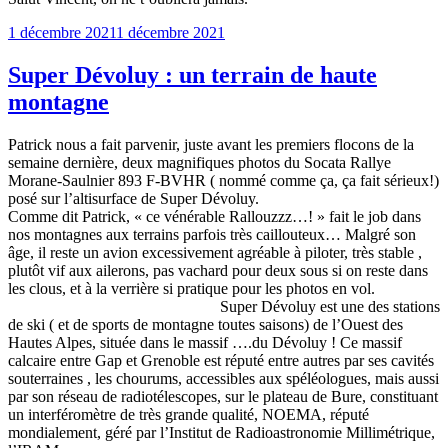
Publié
1 décembre 2021
1 décembre 2021
le
Super Dévoluy : un terrain de haute
montagne
Patrick nous a fait parvenir, juste avant les premiers flocons de la
semaine dernière, deux magnifiques photos du Socata Rallye
Morane-Saulnier 893 F-BVHR ( nommé comme ça, ça fait sérieux!)
posé sur l’altisurface de Super Dévoluy.
Comme dit Patrick, « ce vénérable Rallouzzz…! » fait le job dans
nos montagnes aux terrains parfois très caillouteux… Malgré son
âge, il reste un avion excessivement agréable à piloter, très stable ,
plutôt vif aux ailerons, pas vachard pour deux sous si on reste dans
les clous, et à la verrière si pratique pour les photos en vol.
Super Dévoluy est une des stations
de ski ( et de sports de montagne toutes saisons) de l’Ouest des
Hautes Alpes, située dans le massif ….du Dévoluy ! Ce massif
calcaire entre Gap et Grenoble est réputé entre autres par ses cavités
souterraines , les chourums, accessibles aux spéléologues, mais aussi
par son réseau de radiotélescopes, sur le plateau de Bure, constituant
un interféromètre de très grande qualité, NOEMA, réputé
mondialement, géré par l’Institut de Radioastronomie Millimétrique,