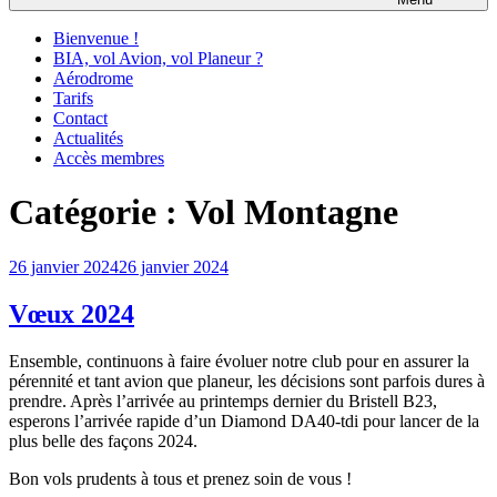
Bienvenue !
BIA, vol Avion, vol Planeur ?
Aérodrome
Tarifs
Contact
Actualités
Accès membres
Catégorie :
Vol Montagne
Publié
26 janvier 2024
26 janvier 2024
le
Vœux 2024
Ensemble, continuons à faire évoluer notre club pour en assurer la
pérennité et tant avion que planeur, les décisions sont parfois dures à
prendre. A
près l’arrivée au printemps dernier du Bristell B23,
esperons l’arrivée rapide d’un Diamond DA40-tdi pour lancer de la
plus belle des façons 2024.
Bon vols prudents à tous et prenez soin de vous !