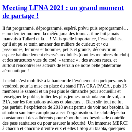
le
Meeting LFNA 2021 : un grand moment
de partage !
Il fut programmé, déprogrammé, espéré, prévu puis reprogrammé…
et au dernier moment la météo joua des tours… il ne fait jamais
mauvais à Tallard et là… ! Mais quelle importance, l’essentiel est
qu’il ait pu se tenir, amener des milliers de curieux et / ou
passionnés, femmes et hommes, petits et grands, découvrir un
espace habituellement réservé aux initiés (dont les membres du club)
et des structures vues du coté » tarmac « , des avions rares, et
surtout rencontrer les acteurs de terrain de notre belle plateforme
aéronautique !
Le club s’est mobilisé à la hauteur de l’événement : quelques-uns le
vendredi pour la mise en place du stand FFA CRA PACA , puis 15
membres le samedi et un peu plus le dimanche pour accueillir et
renseigner le public, initier les plus jeunes au simulateur de vol, au
BIA, sur les formations avions et planeurs… Bien sûr, tout ne fut
pas parfait, l’expérience de 2018 avait permis de voir nos besoins, la
situation sanitaire compliqua aussi l’organisation. Le club dépêcha
constamment des adhérents pour répondre aux besoins de contrôle
des pass sanitaires ou pour assurer la sécurité. Un immense MERCI
à chacun et chacune d’entre eux et elles ! Stop au blabla, quelques