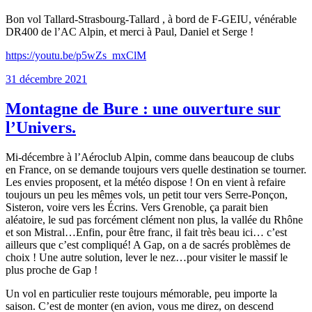
Bon vol Tallard-Strasbourg-Tallard , à bord de F-GEIU, vénérable
DR400 de l’AC Alpin, et merci à Paul, Daniel et Serge !
https://youtu.be/p5wZs_mxClM
Publié
31 décembre 2021
le
Montagne de Bure : une ouverture sur
l’Univers.
Mi-décembre à l’Aéroclub Alpin, comme dans beaucoup de clubs
en France, on se demande toujours vers quelle destination se tourner.
Les envies proposent, et la météo dispose ! On en vient à refaire
toujours un peu les mêmes vols, un petit tour vers Serre-Ponçon,
Sisteron, voire vers les Écrins. Vers Grenoble, ça parait bien
aléatoire, le sud pas forcément clément non plus, la vallée du Rhône
et son Mistral…Enfin, pour être franc, il fait très beau ici… c’est
ailleurs que c’est compliqué! A Gap, on a de sacrés problèmes de
choix ! Une autre solution, lever le nez…pour visiter le massif le
plus proche de Gap !
Un vol en particulier reste toujours mémorable, peu importe la
saison. C’est de monter (en avion, vous me direz, on descend