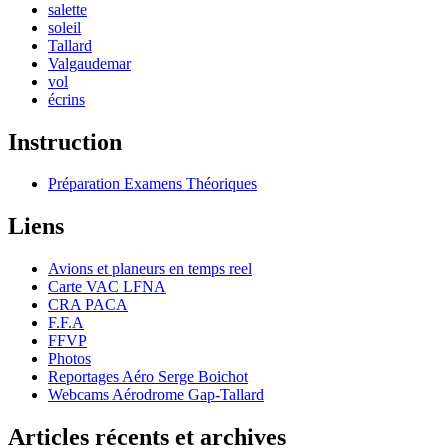
salette
soleil
Tallard
Valgaudemar
vol
écrins
Instruction
Préparation Examens Théoriques
Liens
Avions et planeurs en temps reel
Carte VAC LFNA
CRA PACA
F.F.A
FFVP
Photos
Reportages Aéro Serge Boichot
Webcams Aérodrome Gap-Tallard
Articles récents et archives