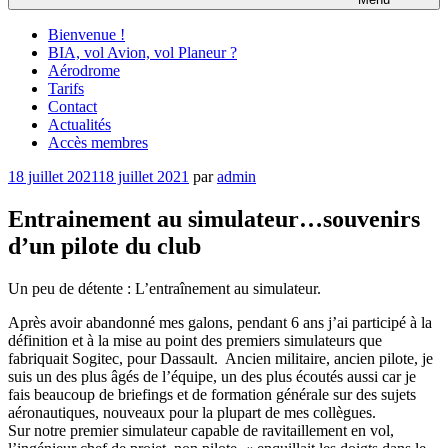
Bienvenue !
BIA, vol Avion, vol Planeur ?
Aérodrome
Tarifs
Contact
Actualités
Accès membres
Publié
18 juillet 2021
18 juillet 2021
par
admin
le
Entrainement au simulateur…souvenirs
d’un pilote du club
Un peu de détente : L’entraînement au simulateur.
Après avoir abandonné mes galons, pendant 6 ans j’ai participé à la
définition et à la mise au point des premiers simulateurs que
fabriquait Sogitec, pour Dassault. Ancien militaire, ancien pilote, je
suis un des plus âgés de l’équipe, un des plus écoutés aussi car je
fais beaucoup de briefings et de formation générale sur des sujets
aéronautiques, nouveaux pour la plupart de mes collègues.
Sur notre premier simulateur capable de ravitaillement en vol,