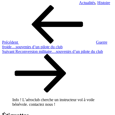
Actualités
,
Histoire
Navigation
Article
précédent
de
l’article
Précédent
Guerre
froide…souvenirs d’un pilote du club
Article
Suivant
Reconversion militaire…souvenirs d’un pilote du club
suivant
Info ! L’aéroclub cherche un instructeur vol à voile
bénévole. contactez nous !