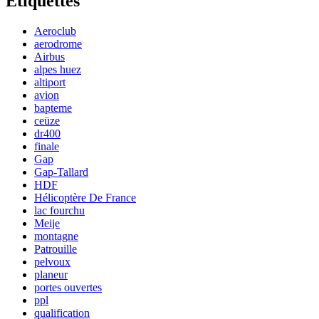
Étiquettes
Aeroclub
aerodrome
Airbus
alpes huez
altiport
avion
bapteme
ceüze
dr400
finale
Gap
Gap-Tallard
HDF
Hélicoptère De France
lac fourchu
Meije
montagne
Patrouille
pelvoux
planeur
portes ouvertes
ppl
qualification