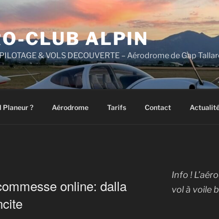
O-CLUB ALPIN
PILOTAGE & VOLS DECOUVERTE – Aérodrome de Gap Tallard
l Planeur ?
Aérodrome
Tarifs
Contact
Actualit
Info ! L’aé
scommesse online: dalla
vol à voile
ncite