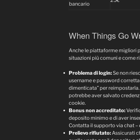
25€
bancario
When Things Go W
Anche le piattaforme migliori 
situazioni più comuni e come ri
Problema di login:
Se non riesc
username e password corretta
dimenticata” per reimpostarla. 
potrebbe aver salvato credenzia
cookie.
Bonus non accreditato:
Verifi
deposito minimo e di aver inse
Contatta il supporto via chat – 
Prelievo rifiutato:
Assicurati c