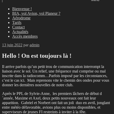
Bienvenue !
BIA, vol Avion, vol Planeur ?
Aérodrome
Tarifs
Contact
Actualités
Accès membres
Publié
13 juin 2022
par
admin
le
Hello ! On est toujours là !
Il arrive parfois qu’un petit trou de communication interrompt la
liaison avec le sol. Un relief, une fréquence mal comprise ou mal
inscrite dans la radiocomm…Parfois imposé par les circonstances,
c’est le cas ici. Mais reprenons vite le chemin des ondes pour vous
donner les dernières nouvelles de notre club.
Après le PPL de Sylvie-Anne, les premiers lâchers de début d
´année, Maxime et Axel, deux petits nouveaux ont fait leur
apparition. Gabriel et Norbert ont fait un joli duo en avril, jonglant
entre météo défavorable, avions plus ou moins disponibles, et
superviseurs de jeunes FI restreints à inviter à la fête.