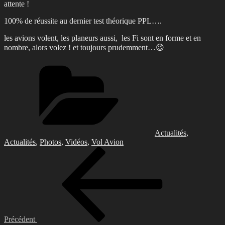
attente !
100% de réussite au dernier test théorique PPL….
les avions volent, les planeurs aussi, les Fi sont en forme et en
nombre, alors volez ! et toujours prudemment…😉
Catégories
Actualités
,
Actualités
,
Photos
,
Vidéos
,
Vol Avion
Navigation
Article
précédent
de
l’article
Précédent