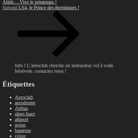
Ahhh….Vive le printemps !
Article
Suivant
LS4, le Prince des thermiques !
suivant
Info ! L’aéroclub cherche un instructeur vol à voile
bénévole. contactez nous !
Étiquettes
Aeroclub
aerodrome
Airbus
alpes huez
altiport
avion
bapteme
ceüze