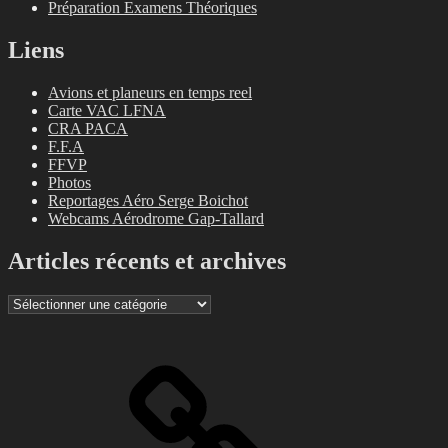
Préparation Examens Théoriques
Liens
Avions et planeurs en temps reel
Carte VAC LFNA
CRA PACA
F.F.A
FFVP
Photos
Reportages Aéro Serge Boichot
Webcams Aérodrome Gap-Tallard
Articles récents et archives
Articles
récents
et
archives
Bienvenue
!