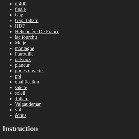
dr400
finale
Gap
Gap-Tallard
HDF
Hélicoptère De France
lac fourchu
Meije
montagne
Patrouille
pelvoux
planeur
portes ouvertes
ppl
qualification
salette
soleil
Tallard
Valgaudemar
vol
écrins
Instruction