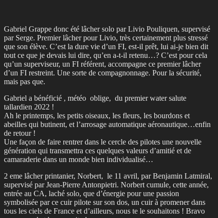
Gabriel Grappe donc été lâcher solo par Livio Pouliquen, supervisé
par Serge. Premier lâcher pour Livio, très certainement plus stressé
que son élève. C’est la dure vie d’un FI, est-il prêt, lui ai-je bien dit
tout ce que je devais lui dire, qu’en a-t-il retenu…? C’est pour cela
qu’un superviseur, un FI référent, accompagne ce premier lâcher
d’un FI restreint. Une sorte de compagnonnage. Pour la sécurité,
mais pas que.
Gabriel a bénéficié , météo oblige, du premier water salute
tallardien 2022 !
Ah le printemps, les petits oiseaux, les fleurs, les bourdons et
abeilles qui butinent, et l’arrosage automatique aéronautique…enfin
de retour !
Une façon de faire rentrer dans le cercle des pilotes une nouvelle
génération qui transmettra ces quelques valeurs d’amitié et de
camaraderie dans un monde bien individualisé…
2 eme lâcher printanier, Norbert, le 11 avril, par Benjamin Latmiral,
supervisé par Jean-Pierre Antonpietri. Norbert cumule, cette année,
entrée au CA, laché solo, que d’énergie pour une passion
symbolisée par ce cuir pilote sur son dos, un cuir à promener dans
tous les ciels de France et d’ailleurs, nous te le souhaitons ! Bravo