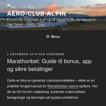
Aller
au
AÉRO-CLUB ALPIN
contenu
principal
ÉCOLE DE PILOTAGE & VOLS DECOUVERTE – Aérodrome de
Gap Tallard – Hautes-Alpes
Menu
PUBLIÉ
2 DÉCEMBRE 2018
PAR
CDERENNE
LE
Marathonbet: Guide til bonus, app
og sikre betalinger
Dette er ikke en generisk casinoanmeldelse – dette er en
praktisk brugermanual for
Marathonbet casino
-spillere. Her
får du trin-for-trin vejledning, konkrete matematiske
beregninger og løsninger på typiske problemer.