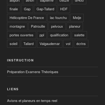
altiport
avion
bapteme
ceüze
dr400
finale
Gap
Gap-Tallard
HDF
Hélicoptère De France
lac fourchu
Meije
montagne
Patrouille
pelvoux
planeur
portes ouvertes
ppl
qualification
salette
soleil
Tallard
Valgaudemar
vol
écrins
INSTRUCTION
Préparation Examens Théoriques
LIENS
Avions et planeurs en temps reel