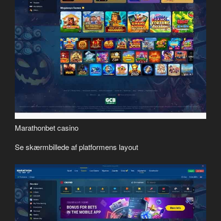
Marathonbet casino
Se skærmbillede af platformens layout