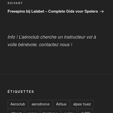
Article
SUIVANT
suivant
Freespins bij Lalabet – Complete Gids voor Spelers
Info ! L’aéroclub cherche un instructeur vol à
voile bénévole. contactez nous !
ÉTIQUETTES
Aeroclub
aerodrome
Airbus
alpes huez