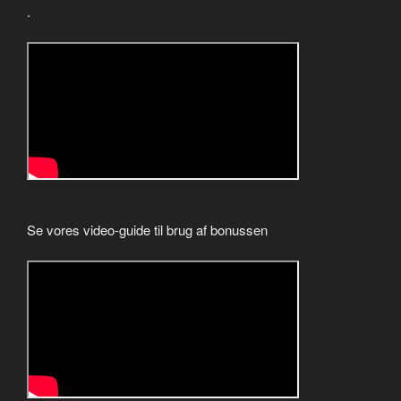
.
Se vores video-guide til brug af bonussen