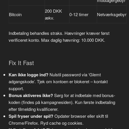
modtagergebyr
200 DKK
Bitcoin
0-12 timer
Netværksgebyr
ækv.
Indbetaling behandles straks. Hævninger kræver først
verificeret konto. Max daglig hævning: 10.000 DKK.
Fix It Fast
Kan ikke logge ind?
Nulstil password via ‘Glemt
adgangskode’. Tjek om kontoen er blokeret – kontakt
support.
Bonus aktiveres ikke?
Sørg for at indbetale med bonus-
koden (findes på kampagnesiden). Kun første indbetaling
efter tilmelding kvalificerer.
Spil fryser under spil?
Opdater browser eller skift til
Chrome/Firefox. Ryd cache og cookies.