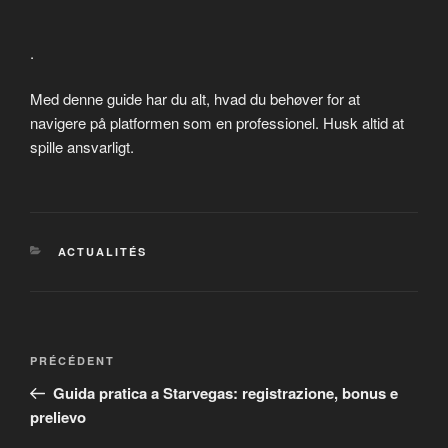
.
Med denne guide har du alt, hvad du behøver for at
navigere på platformen som en professionel. Husk altid at
spille ansvarligt.
CATÉGORIES
ACTUALITÉS
Navigation
Article
PRÉCÉDENT
de
précédent
Guida pratica a Starvegas: registrazione, bonus e
l’article
prelievo