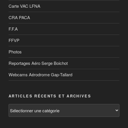
Carte VAC LFNA
CRA PACA
F.F.A
FFVP
Photos
Reportages Aéro Serge Boichot
Webcams Aérodrome Gap-Tallard
ARTICLES RÉCENTS ET ARCHIVES
Articles
récents
et
archives