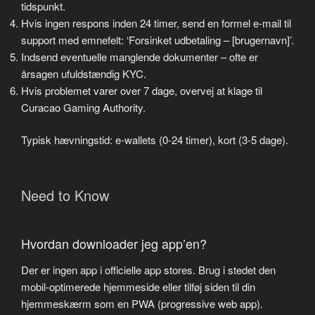
tidspunkt.
Hvis ingen respons inden 24 timer, send en formel e-mail til
support med emnefelt: ‘Forsinket udbetaling – [brugernavn]’.
Indsend eventuelle manglende dokumenter – ofte er
årsagen ufuldstændig KYC.
Hvis problemet varer over 7 dage, overvej at klage til
Curacao Gaming Authority.
Typisk hævningstid: e-wallets (0-24 timer), kort (3-5 dage).
Need to Know
Hvordan downloader jeg app’en?
Der er ingen app i officielle app stores. Brug i stedet den
mobil-optimerede hjemmeside eller tilføj siden til din
hjemmeskærm som en PWA (progressive web app).