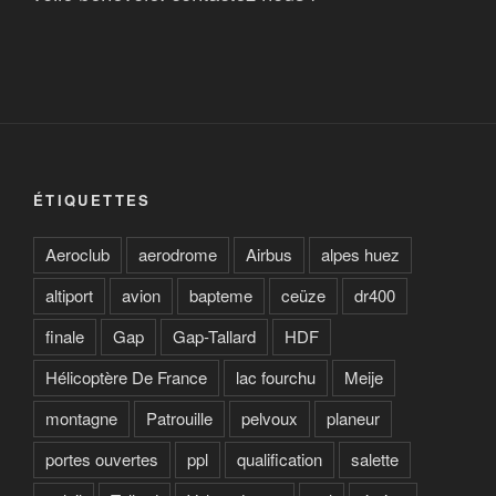
ÉTIQUETTES
Aeroclub
aerodrome
Airbus
alpes huez
altiport
avion
bapteme
ceüze
dr400
finale
Gap
Gap-Tallard
HDF
Hélicoptère De France
lac fourchu
Meije
montagne
Patrouille
pelvoux
planeur
portes ouvertes
ppl
qualification
salette