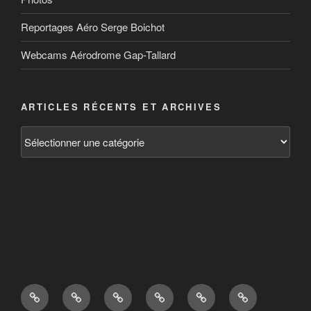
Reportages Aéro Serge Boichot
Webcams Aérodrome Gap-Tallard
ARTICLES RÉCENTS ET ARCHIVES
Articles
récents
et
archives
Bienvenue
BIA,
Aérodrome
Tarifs
Contact
Actualités
!
vol