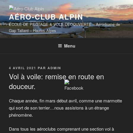
Aller
au
AÉRO-CLUB ALPIN
contenu
principal
ÉCOLE DE PILOTAGE & VOLS DECOUVERTE – Aérodrome de
Gap Tallard – Hautes-Alpes
Menu
PUBLIÉ
4 AVRIL 2021
PAR
ADMIN
LE
Vol à voile: remise en route en
douceur.
Chaque année, fin mars début avril, comme une marmotte
qui sort de son terrier…nous assistons à un étrange
phénomène.
Dans tous les aéroclubs comprenant une section vol à