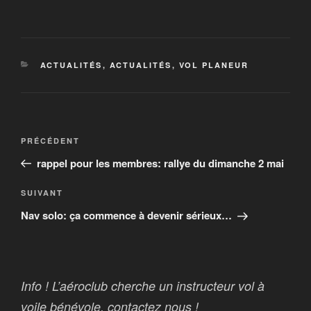
CATÉGORIES
ACTUALITÉS
,
ACTUALITÉS
,
VOL PLANEUR
Navigation
Article
PRÉCÉDENT
de
précédent
rappel pour les membres: rallye du dimanche 2 mai
l’article
Article
SUIVANT
suivant
Nav solo: ça commence à devenir sérieux…
Info ! L’aéroclub cherche un instructeur vol à
voile bénévole. contactez nous !