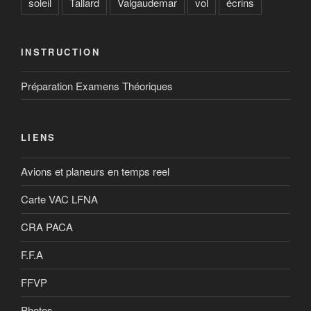
soleil
Tallard
Valgaudemar
vol
écrins
INSTRUCTION
Préparation Examens Théoriques
LIENS
Avions et planeurs en temps reel
Carte VAC LFNA
CRA PACA
F.F.A
FFVP
Photos