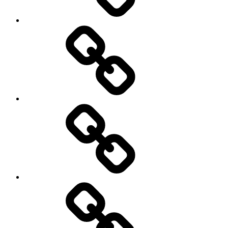
Aérodrome
Tarifs
Contact