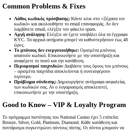
Common Problems & Fixes
Λάθος κωδικός πρόσβασης:
Κάντε κλικ στο «Ξέχασα τον
κωδικό» και ακολουθήστε το email επαναφοράς. Αν δεν
λαμβάνετε email, ελέγξτε τον φάκελο spam.
Αργή ανάληψη:
Ελέγξτε αν έχετε υποβάλει όλα τα έγγραφα
KYC. Τα αρχικά αιτήματα μπορεί να καθυστερήσουν έως 48
ώρες.
Το μπόνους δεν ενεργοποιήθηκε:
Ορισμένα μπόνους
απαιτούν κωδικό. Επικοινωνήστε με την υποστήριξη και
αναφέρετε το ποσό και την κατάθεση.
Περιορισμοί παιχνιδιών:
Διαβάστε τους όρους του μπόνους
– ορισμένα παιχνίδια αποκλείονται ή συνεισφέρουν
λιγότερο.
Πρόβλημα σύνδεσης:
Δημιουργήστε αντίγραφα ασφαλείας
των κωδικών σας. Αν ο λογαριασμός αποκλειστεί,
επικοινωνήστε με την υποστήριξη.
Good to Know – VIP & Loyalty Program
Το πρόγραμμα πιστότητας του National Casino έχει 5 επίπεδα:
Bronze, Silver, Gold, Platinum, Diamond. Κάθε κατάθεση και
ποντάρισμα συγκεντρώνει πόντους πίστης. Οι πόντοι μπορούν να