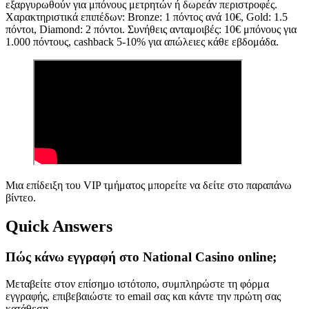
εξαργυρωθούν για μπόνους μετρητών ή δωρεάν περιστροφές.
Χαρακτηριστικά επιπέδων: Bronze: 1 πόντος ανά 10€, Gold: 1.5
πόντοι, Diamond: 2 πόντοι. Συνήθεις ανταμοιβές: 10€ μπόνους για
1.000 πόντους, cashback 5-10% για απώλειες κάθε εβδομάδα.
Μια επίδειξη του VIP τμήματος μπορείτε να δείτε στο παραπάνω
βίντεο.
Quick Answers
Πώς κάνω εγγραφή στο National Casino online;
Μεταβείτε στον επίσημο ιστότοπο, συμπληρώστε τη φόρμα
εγγραφής, επιβεβαιώστε το email σας και κάντε την πρώτη σας
κατάθεση.