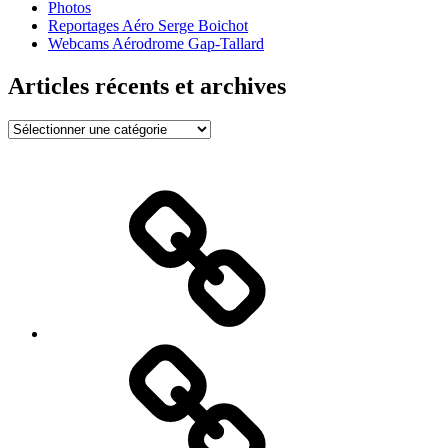
Photos
Reportages Aéro Serge Boichot
Webcams Aérodrome Gap-Tallard
Articles récents et archives
Articles
récents
et
archives
Bienvenue
!
BIA,
vol
Avion,
vol
Planeur
?