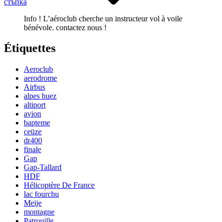
стъпка
Info ! L’aéroclub cherche un instructeur vol à voile
bénévole. contactez nous !
Étiquettes
Aeroclub
aerodrome
Airbus
alpes huez
altiport
avion
bapteme
ceüze
dr400
finale
Gap
Gap-Tallard
HDF
Hélicoptère De France
lac fourchu
Meije
montagne
Patrouille