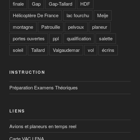
finale
Gap
Gap-Tallard
HDF
Hélicoptère De France
lac fourchu
Meije
montagne
Patrouille
pelvoux
planeur
portes ouvertes
ppl
qualification
salette
soleil
Tallard
Valgaudemar
vol
écrins
INSTRUCTION
Préparation Examens Théoriques
LIENS
Avions et planeurs en temps reel
Carte VAC LFNA