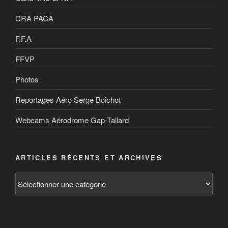
CRA PACA
F.F.A
FFVP
Photos
Reportages Aéro Serge Boichot
Webcams Aérodrome Gap-Tallard
ARTICLES RÉCENTS ET ARCHIVES
Articles
récents
et
archives