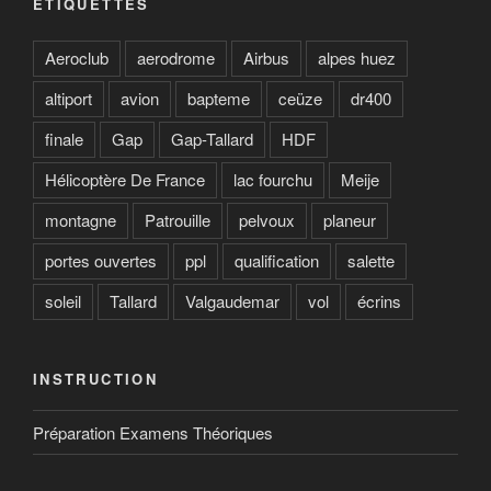
ÉTIQUETTES
Aeroclub
aerodrome
Airbus
alpes huez
altiport
avion
bapteme
ceüze
dr400
finale
Gap
Gap-Tallard
HDF
Hélicoptère De France
lac fourchu
Meije
montagne
Patrouille
pelvoux
planeur
portes ouvertes
ppl
qualification
salette
soleil
Tallard
Valgaudemar
vol
écrins
INSTRUCTION
Préparation Examens Théoriques