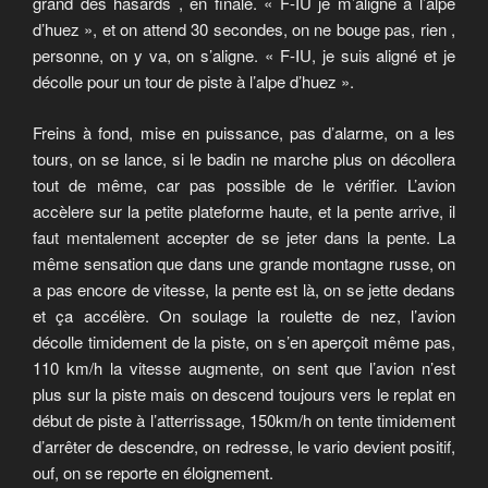
grand des hasards , en finale. « F-IU je m’aligne à l’alpe
d’huez », et on attend 30 secondes, on ne bouge pas, rien ,
personne, on y va, on s’aligne. « F-IU, je suis aligné et je
décolle pour un tour de piste à l’alpe d’huez ».
Freins à fond, mise en puissance, pas d’alarme, on a les
tours, on se lance, si le badin ne marche plus on décollera
tout de même, car pas possible de le vérifier. L’avion
accèlere sur la petite plateforme haute, et la pente arrive, il
faut mentalement accepter de se jeter dans la pente. La
même sensation que dans une grande montagne russe, on
a pas encore de vitesse, la pente est là, on se jette dedans
et ça accélère. On soulage la roulette de nez, l’avion
décolle timidement de la piste, on s’en aperçoit même pas,
110 km/h la vitesse augmente, on sent que l’avion n’est
plus sur la piste mais on descend toujours vers le replat en
début de piste à l’atterrissage, 150km/h on tente timidement
d’arrêter de descendre, on redresse, le vario devient positif,
ouf, on se reporte en éloignement.