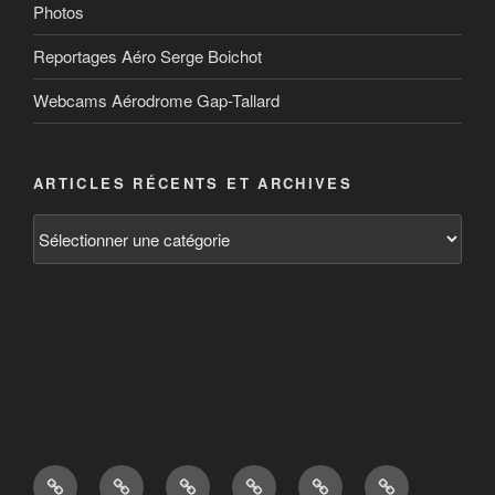
Photos
Reportages Aéro Serge Boichot
Webcams Aérodrome Gap-Tallard
ARTICLES RÉCENTS ET ARCHIVES
Articles
récents
et
archives
Bienvenue
BIA,
Aérodrome
Tarifs
Contact
Actualités