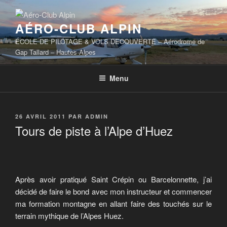
Aller
au
AÉRO-CLUB ALPIN
contenu
principal
ÉCOLE DE PILOTAGE & VOLS DECOUVERTE – Aérodrome de
Gap Tallard – Hautes-Alpes
Menu
PUBLIÉ
26 AVRIL 2011
PAR
ADMIN
LE
Tours de piste à l’Alpe d’Huez
Après avoir pratiqué Saint Crépin ou Barcelonnette, j’ai
décidé de faire le bond avec mon instructeur et commencer
ma formation montagne en allant faire des touchés sur le
terrain mythique de l’Alpes Huez.