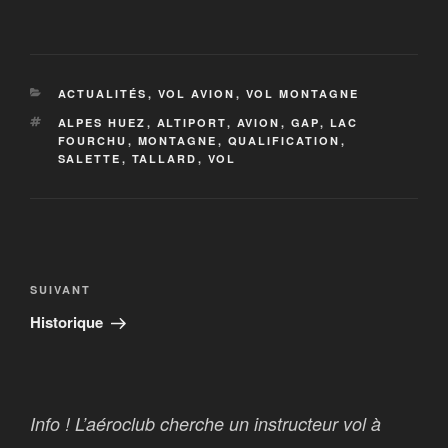
CATÉGORIES
ACTUALITÉS
,
VOL AVION
,
VOL MONTAGNE
ÉTIQUETTES
ALPES HUEZ
,
ALTIPORT
,
AVION
,
GAP
,
LAC
FOURCHU
,
MONTAGNE
,
QUALIFICATION
,
SALETTE
,
TALLARD
,
VOL
Navigation
de
Article
SUIVANT
l’article
suivant
Historique
Info ! L’aéroclub cherche un instructeur vol à