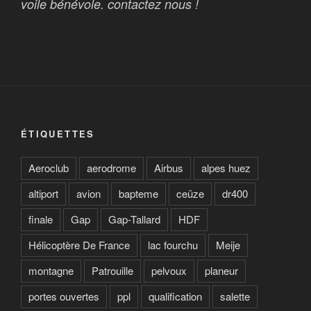
voile bénévole. contactez nous !
ÉTIQUETTES
Aeroclub
aerodrome
Airbus
alpes huez
altiport
avion
bapteme
ceüze
dr400
finale
Gap
Gap-Tallard
HDF
Hélicoptère De France
lac fourchu
Meije
montagne
Patrouille
pelvoux
planeur
portes ouvertes
ppl
qualification
salette