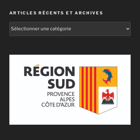
ARTICLES RÉCENTS ET ARCHIVES
Articles
récents
et
archives