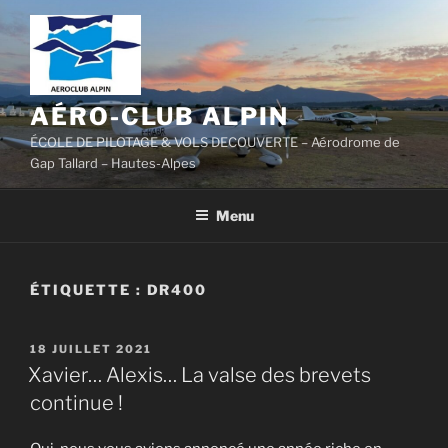
Aller
au
contenu
principal
AÉRO-CLUB ALPIN
ÉCOLE DE PILOTAGE & VOLS DECOUVERTE – Aérodrome de
Gap Tallard – Hautes-Alpes
Menu
ÉTIQUETTE :
DR400
PUBLIÉ
18 JUILLET 2021
LE
Xavier… Alexis… La valse des brevets
continue !