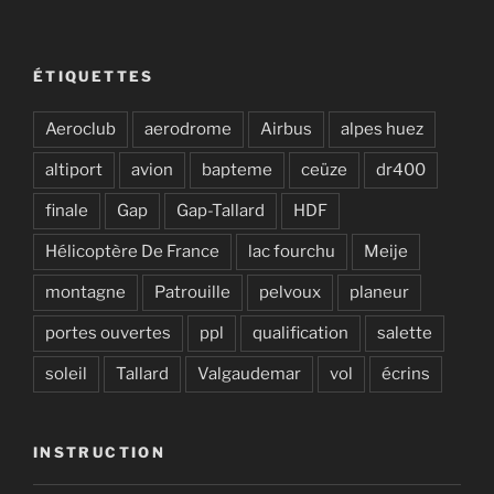
ÉTIQUETTES
Aeroclub
aerodrome
Airbus
alpes huez
altiport
avion
bapteme
ceüze
dr400
finale
Gap
Gap-Tallard
HDF
Hélicoptère De France
lac fourchu
Meije
montagne
Patrouille
pelvoux
planeur
portes ouvertes
ppl
qualification
salette
soleil
Tallard
Valgaudemar
vol
écrins
INSTRUCTION