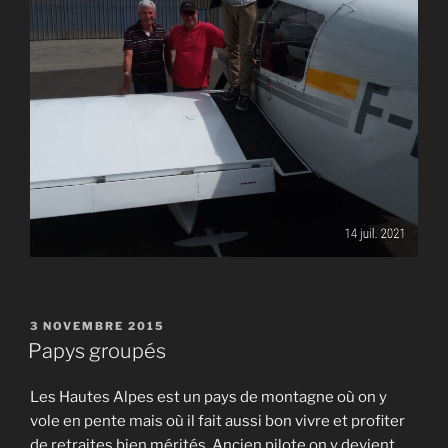
PUBLIÉ
3 NOVEMBRE 2015
LE
Papys groupés
Les Hautes Alpes est un pays de montagne où on y
vole en pente mais où il fait aussi bon vivre et profiter
de retraites bien mérités. Ancien pilote on y devient