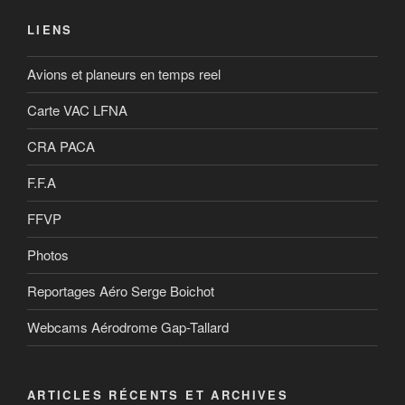
LIENS
Avions et planeurs en temps reel
Carte VAC LFNA
CRA PACA
F.F.A
FFVP
Photos
Reportages Aéro Serge Boichot
Webcams Aérodrome Gap-Tallard
ARTICLES RÉCENTS ET ARCHIVES