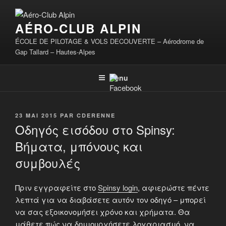
Aller
au
AÉRO-CLUB ALPIN
contenu
principal
ÉCOLE DE PILOTAGE & VOLS DECOUVERTE – Aérodrome de
Gap Tallard – Hautes-Alpes
Menu
PUBLIÉ
23 MAI 2015
PAR
CDERENNE
LE
Οδηγός εισόδου στο Spinsy:
Βήματα, μπόνους και
συμβουλές
Πριν εγγραφείτε στο
Spinsy login
, αφιερώστε πέντε
λεπτά για να διαβάσετε αυτόν τον οδηγό – μπορεί
να σας εξοικονομήσει χρόνο και χρήματα. Θα
μάθετε πώς να δημιουργήσετε λογαριασμό, να