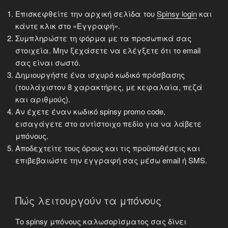
Επισκεφθείτε την αρχική σελίδα του
Spinsy login
και
κάντε κλικ στο «Εγγραφή».
Συμπληρώστε τη φόρμα με τα προσωπικά σας
στοιχεία. Μην ξεχάσετε να ελέγξετε ότι το email
σας είναι σωστό.
Δημιουργήστε ένα ισχυρό κωδικό πρόσβασης
(τουλάχιστον 8 χαρακτήρες, με κεφαλαία, πεζά
και αριθμούς).
Αν έχετε έναν κωδικό spinsy promo code,
εισαγάγετε στο αντίστοιχο πεδίο για να λάβετε
μπόνους.
Αποδεχτείτε τους όρους και τις προϋποθέσεις και
επιβεβαιώστε την εγγραφή σας μέσω email ή SMS.
Πώς λειτουργούν τα μπόνους
Το spinsy μπόνους καλωσορίσματος σας δίνει