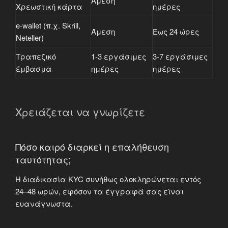
Άμεση
Χρεωστική κάρτα
ημέρες
e-wallet (π.χ. Skrill,
Άμεση
Έως 24 ώρες
Neteller)
Τραπεζικό
1-3 εργάσιμες
3-7 εργάσιμες
έμβασμα
ημέρες
ημέρες
Χρειάζεται να γνωρίζετε
Πόσο καιρό διαρκεί η επαλήθευση
ταυτότητας;
Η διαδικασία KYC συνήθως ολοκληρώνεται εντός
24–48 ωρών, εφόσον τα έγγραφά σας είναι
ευανάγνωστα.