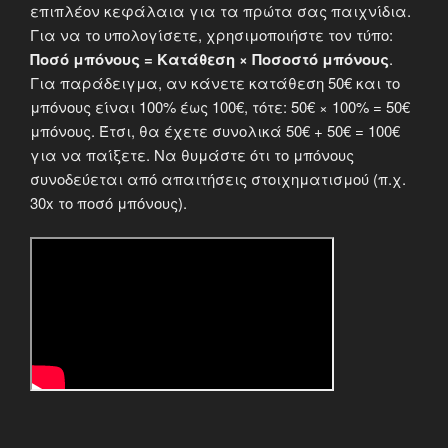
επιπλέον κεφάλαια για τα πρώτα σας παιχνίδια.
Για να το υπολογίσετε, χρησιμοποιήστε τον τύπο:
Ποσό μπόνους = Κατάθεση × Ποσοστό μπόνους
.
Για παράδειγμα, αν κάνετε κατάθεση 50€ και το
μπόνους είναι 100% έως 100€, τότε: 50€ × 100% = 50€
μπόνους. Έτσι, θα έχετε συνολικά 50€ + 50€ = 100€
για να παίξετε. Να θυμάστε ότι το μπόνους
συνοδεύεται από απαιτήσεις στοιχηματισμού (π.χ.
30x το ποσό μπόνους).