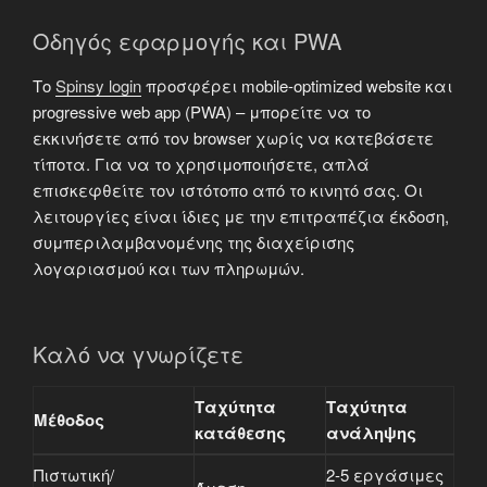
Οδηγός εφαρμογής και PWA
Το
Spinsy login
προσφέρει mobile-optimized website και
progressive web app (PWA) – μπορείτε να το
εκκινήσετε από τον browser χωρίς να κατεβάσετε
τίποτα. Για να το χρησιμοποιήσετε, απλά
επισκεφθείτε τον ιστότοπο από το κινητό σας. Οι
λειτουργίες είναι ίδιες με την επιτραπέζια έκδοση,
συμπεριλαμβανομένης της διαχείρισης
λογαριασμού και των πληρωμών.
Καλό να γνωρίζετε
Ταχύτητα
Ταχύτητα
Μέθοδος
κατάθεσης
ανάληψης
Πιστωτική/
2-5 εργάσιμες