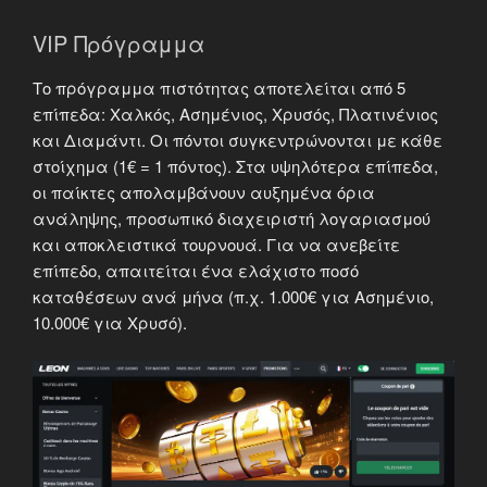
VIP Πρόγραμμα
Το πρόγραμμα πιστότητας αποτελείται από 5
επίπεδα: Χαλκός, Ασημένιος, Χρυσός, Πλατινένιος
και Διαμάντι. Οι πόντοι συγκεντρώνονται με κάθε
στοίχημα (1€ = 1 πόντος). Στα υψηλότερα επίπεδα,
οι παίκτες απολαμβάνουν αυξημένα όρια
ανάληψης, προσωπικό διαχειριστή λογαριασμού
και αποκλειστικά τουρνουά. Για να ανεβείτε
επίπεδο, απαιτείται ένα ελάχιστο ποσό
καταθέσεων ανά μήνα (π.χ. 1.000€ για Ασημένιο,
10.000€ για Χρυσό).