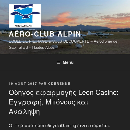
Aller
au
contenu
principal
AÉRO-CLUB ALPIN
ÉCOLE DE PILOTAGE & VOLS DECOUVERTE – Aérodrome de
Gap Tallard – Hautes-Alpes
Menu
PUBLIÉ
19 AOÛT 2017
PAR
CDERENNE
LE
Οδηγός εφαρμογής Leon Casino:
Εγγραφή, Μπόνους και
Ανάληψη
Οι περισσότεροι οδηγοί iGaming είναι αόριστοι.