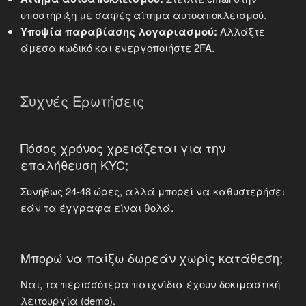
υποστήριξη με σαφές αίτημα αυτοαποκλεισμού.
Υποψία παραβίασης λογαριασμού:
Αλλάξτε
άμεσα κωδικό και ενεργοποιήστε 2FA.
Συχνές Ερωτήσεις
Πόσος χρόνος χρειάζεται για την
επαλήθευση KYC;
Συνήθως 24-48 ώρες, αλλά μπορεί να καθυστερήσει
εάν τα έγγραφα είναι θολά.
Μπορώ να παίξω δωρεάν χωρίς κατάθεση;
Ναι, τα περισσότερα παιχνίδια έχουν δοκιμαστική
λειτουργία (demo).