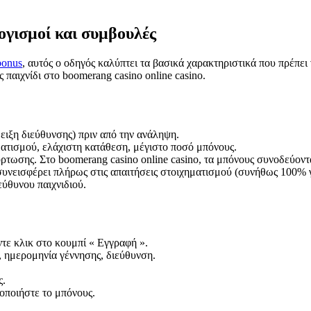
γισμοί και συμβουλές
bonus
, αυτός ο οδηγός καλύπτει τα βασικά χαρακτηριστικά που πρέπει
παιχνίδι στο boomerang casino online casino.
ειξη διεύθυνσης) πριν από την ανάληψη.
ματισμού, ελάχιστη κατάθεση, μέγιστο ποσό μπόνους.
τωσης. Στο boomerang casino online casino, τα μπόνους συνοδεύοντ
s) συνεισφέρει πλήρως στις απαιτήσεις στοιχηματισμού (συνήθως 100% 
ύθυνου παιχνιδιού.
ντε κλικ στο κουμπί « Εγγραφή ».
 ημερομηνία γέννησης, διεύθυνση.
ς.
οποιήστε το μπόνους.