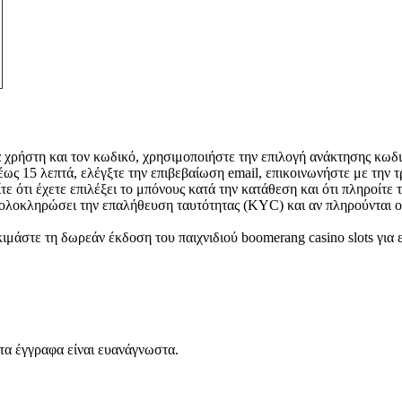
 χρήστη και τον κωδικό, χρησιμοποιήστε την επιλογή ανάκτησης κωδι
ως 15 λεπτά, ελέγξτε την επιβεβαίωση email, επικοινωνήστε με την τ
ε ότι έχετε επιλέξει το μπόνους κατά την κατάθεση και ότι πληροίτε 
ολοκληρώσει την επαλήθευση ταυτότητας (KYC) και αν πληρούνται οι
ιμάστε τη δωρεάν έκδοση του παιχνιδιού boomerang casino slots για 
α έγγραφα είναι ευανάγνωστα.