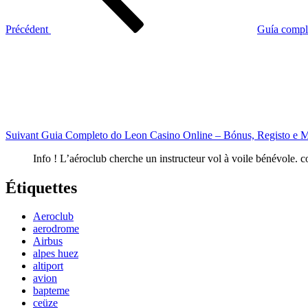
Précédent
Guía comple
Article
suivant
Suivant
Guia Completo do Leon Casino Online – Bónus, Registo e 
Info ! L’aéroclub cherche un instructeur vol à voile bénévole. c
Étiquettes
Aeroclub
aerodrome
Airbus
alpes huez
altiport
avion
bapteme
ceüze