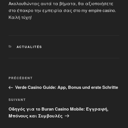
Ακολουθώντας αυτά τα βήματα, θα αξιοποιήσετε
στο έπακρο την εμπειρία σας στο my empire casino.
Καλή τύχη!
CATÉGORIES
ACTUALITÉS
Navigation
Article
PRÉCÉDENT
de
précédent
Verde Casino Guide: App, Bonus und erste Schritte
l’article
Article
SUIVANT
suivant
Οδηγός για το Buran Casino Mobile: Εγγραφή,
Μπόνους και Συμβουλές