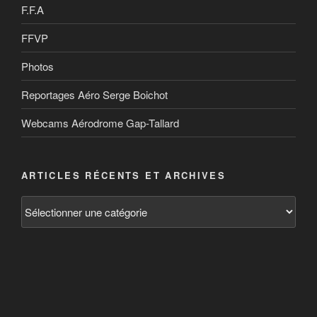
F.F.A
FFVP
Photos
Reportages Aéro Serge Boichot
Webcams Aérodrome Gap-Tallard
ARTICLES RÉCENTS ET ARCHIVES
Articles
récents
et
archives