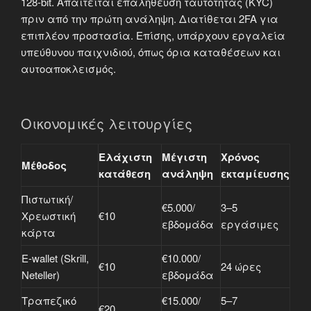
128-bit. Απαιτείται επαλήθευση ταυτότητας (KYC)
πριν από την πρώτη ανάληψη. Διατίθεται 2FA για
επιπλέον προστασία. Επίσης, υπάρχουν εργαλεία
υπεύθυνου παιχνιδιού, όπως όρια καταθέσεων και
αυτοαποκλεισμός.
Οικονομικές λειτουργίες
Ελάχιστη
Μέγιστη
Χρόνος
Μέθοδος
κατάθεση
ανάληψη
εκταμίευσης
Πιστωτική/
€5.000/
3–5
Χρεωστική
€10
εβδομάδα
εργάσιμες
κάρτα
E-wallet (Skrill,
€10.000/
€10
24 ώρες
Neteller)
εβδομάδα
Τραπεζικό
€15.000/
5–7
€20