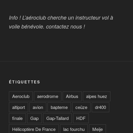
Info ! L’aéroclub cherche un instructeur vol à
voile bénévole. contactez nous !
ÉTIQUETTES
Aeroclub
aerodrome
Airbus
alpes huez
altiport
avion
bapteme
ceüze
dr400
finale
Gap
Gap-Tallard
HDF
Hélicoptère De France
lac fourchu
Meije