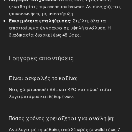
εκκαθαρίστε την cache του browser. Αν συνεχίζεται,
επικοινωνήστε με υποστήριξη.
Εκκρεμότητα επαλήθευσης:
Στείλτε όλα τα
απαιτούμενα έγγραφα σε υψηλή ανάλυση. Η
διαδικασία διαρκεί έως 48 ώρες.
Γρήγορες απαντήσεις
Είναι ασφαλές το καζίνο;
Ναι, χρησιμοποιεί SSL και KYC για προστασία
λογαριασμού και δεδομένων.
Πόσος χρόνος χρειάζεται για ανάληψη;
Ανάλογα με τη μέθοδο, από 24 ώρες (e-wallet) έως 7