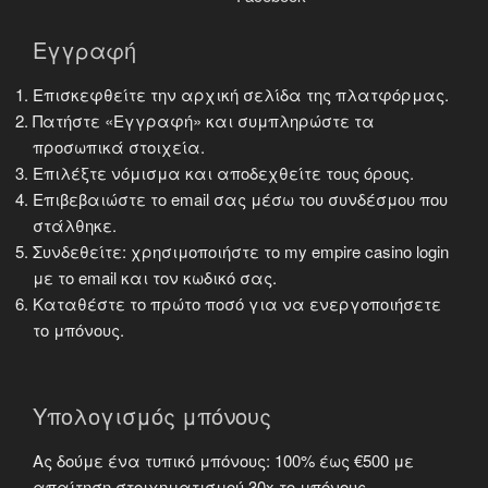
Εγγραφή
Επισκεφθείτε την αρχική σελίδα της πλατφόρμας.
Πατήστε «Εγγραφή» και συμπληρώστε τα
προσωπικά στοιχεία.
Επιλέξτε νόμισμα και αποδεχθείτε τους όρους.
Επιβεβαιώστε το email σας μέσω του συνδέσμου που
στάλθηκε.
Συνδεθείτε: χρησιμοποιήστε το my empire casino login
με το email και τον κωδικό σας.
Καταθέστε το πρώτο ποσό για να ενεργοποιήσετε
το μπόνους.
Υπολογισμός μπόνους
Ας δούμε ένα τυπικό μπόνους: 100% έως €500 με
απαίτηση στοιχηματισμού 30x το μπόνους.