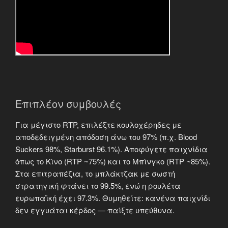
Επιπλέον συμβουλές
Για μέγιστο RTP, επιλέξτε κουλοχέρηδες με
αποδεδειγμένη απόδοση άνω του 97% (π.χ. Blood
Suckers 98%, Starburst 96.1%). Αποφύγετε παιχνίδια
όπως το Κίνο (RTP ~75%) και το Μπίνγκο (RTP ~85%).
Στα επιτραπέζια, το μπλάκτζακ με σωστή
στρατηγική φτάνει το 99.5%, ενώ η ρουλέτα
ευρωπαϊκή έχει 97.3%. Θυμηθείτε: κανένα παιχνίδι
δεν εγγυάται κέρδος — παίξτε υπεύθυνα.