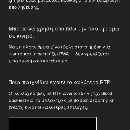
επαλήθευσης.
Μπορώ να χρησιμοποιήσω την πλατφόρμα
σε κινητό;
Ναι, η πλατφόρμα είναι βελτιστοποιημένη για
κινητά και υποστηρίζει PWA — δεν χρειάζεται
εφαρμογή από κατάστημα.
Ποια παιχνίδια έχουν το καλύτερο RTP;
Οι κουλοχέρηδες με RTP άνω του 97% (π.χ. Blood
Suckers) και το μπλάκτζακ με βασική στρατηγική
(99.5%) είναι οι καλύτερες επιλογές.