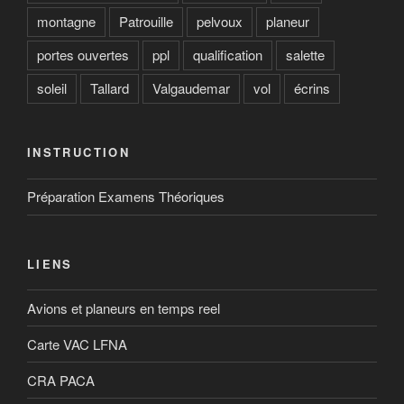
montagne
Patrouille
pelvoux
planeur
portes ouvertes
ppl
qualification
salette
soleil
Tallard
Valgaudemar
vol
écrins
INSTRUCTION
Préparation Examens Théoriques
LIENS
Avions et planeurs en temps reel
Carte VAC LFNA
CRA PACA