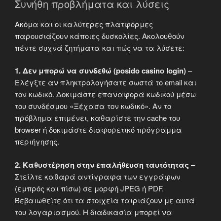
Συνήθη προβλήματα και λύσεις
Ακόμα και οι καλύτερες πλατφόρμες
παρουσιάζουν κάποιες δυσκολίες. Ακολουθούν
πέντε συχνά ζητήματα και πώς να τα λύσετε:
1. Δεν μπορώ να συνδεθώ (posido casino login)
–
Ελέγξτε αν πληκτρολογήσατε σωστά το email και
τον κωδικό. Δοκιμάστε επαναφορά κωδικού μέσω
του συνδέσμου «Ξέχασα τον κωδικό». Αν το
πρόβλημα επιμένει, καθαρίστε την cache του
browser ή δοκιμάστε διαφορετικό πρόγραμμα
περιήγησης.
2. Καθυστέρηση στην επαλήθευση ταυτότητας
–
Στείλτε καθαρά αντίγραφα των εγγράφων
(εμπρός και πίσω) σε μορφή JPEG ή PDF.
Βεβαιωθείτε ότι τα στοιχεία ταιριάζουν με αυτά
του λογαριασμού. Η διαδικασία μπορεί να