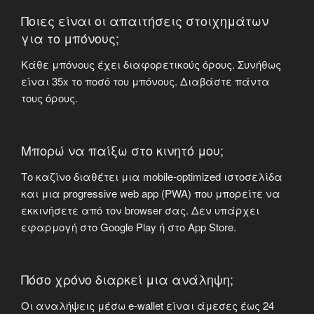
Ποιες είναι οι απαιτήσεις στοιχημάτων
για το μπόνους;
Κάθε μπόνους έχει διαφορετικούς όρους. Συνήθως
είναι 35x το ποσό του μπόνους. Διαβάστε πάντα
τους όρους.
Μπορώ να παίξω στο κινητό μου;
Το καζίνο διαθέτει μια mobile-optimized ιστοσελίδα
και μια progressive web app (PWA) που μπορείτε να
εκκινήσετε από τον browser σας. Δεν υπάρχει
εφαρμογή στο Google Play ή στο App Store.
Πόσο χρόνο διαρκεί μια ανάληψη;
Οι αναλήψεις μέσω e-wallet είναι άμεσες έως 24