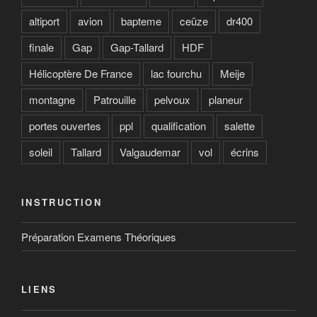
altiport
avion
bapteme
ceüze
dr400
finale
Gap
Gap-Tallard
HDF
Hélicoptère De France
lac fourchu
Meije
montagne
Patrouille
pelvoux
planeur
portes ouvertes
ppl
qualification
salette
soleil
Tallard
Valgaudemar
vol
écrins
INSTRUCTION
Préparation Examens Théoriques
LIENS