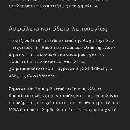
εκπληρώσει τις απαιτήσεις στοιχημάτων.
Ασφάλεια και άδεια λειτουργίας
Το καζίνο διαθέτει άδεια από την Αρχή Τυχερών
Παιχνιδιών της Κουράκαο (Curacao eGaming). Αυτό
σημαίνει ότι ακολουθεί κανονισμούς για την
προστασία των παικτών. Επιπλέον,
χρησιμοποιείται κρυπτογράφηση SSL 128-bit για
όλες τις συναλλαγές.
Σημαντικό:
Τα κέρδη από καζίνο με άδεια
Κουράκαο ενδέχεται να υπόκεινται σε φορολογία
εισοδήματος στη χώρα σας, σε αντίθεση με άδειες
MGA ή τοπικές. Συμβουλευτείτε έναν φοροτεχνικό.