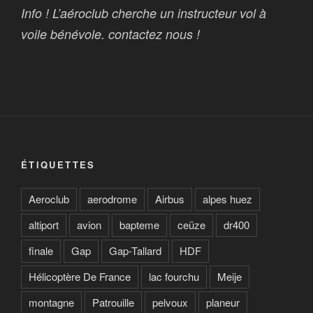
Info ! L’aéroclub cherche un instructeur vol à
voile bénévole. contactez nous !
ÉTIQUETTES
Aeroclub
aerodrome
Airbus
alpes huez
altiport
avion
bapteme
ceüze
dr400
finale
Gap
Gap-Tallard
HDF
Hélicoptère De France
lac fourchu
Meije
montagne
Patrouille
pelvoux
planeur