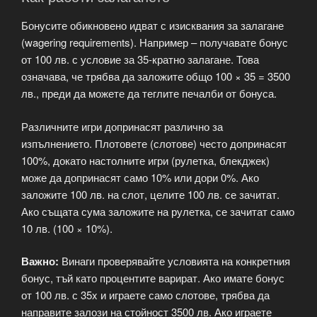
Бонусите обикновено идват с изисквания за залагане
(wagering requirements). Например – получавате бонус
от 100 лв. с условие за 35-кратно залагане. Това
означава, че трябва да заложите общо 100 × 35 = 3500
лв., преди да можете да теглите печалби от бонуса.
Различните игри допринасят различно за
изпълнението. Плотовете (слотове) често допринасят
100%, докато настолните игри (рулетка, блекджек)
може да допринасят само 10% или дори 0%. Ако
заложите 100 лв. на слот, целите 100 лв. се зачитат.
Ако същата сума заложите на рулетка, се зачитат само
10 лв. (100 × 10%).
Важно:
Винаги проверявайте условията на конкретния
бонус, тъй като процентите варират. Ако имате бонус
от 100 лв. с 35x и играете само слотове, трябва да
направите залози на стойност 3500 лв. Ако играете