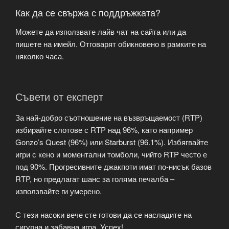
Как да се свържа с поддръжката?
Можете да използвате лайв чат на сайта или да
пишете на имейл. Отговарят обикновено в рамките на
няколко часа.
Съвети от експерт
За най-добро съотношение на възвръщаемост (RTP)
избирайте слотове с RTP над 96%, като например
Gonzo’s Quest (96%) или Starburst (96.1%). Избягвайте
игри с кено и моментални томболи, чийто RTP често е
под 90%. Прогресивните джакпоти имат по-нисък базов
RTP, но предлагат шанс за голяма печалба –
използвайте ги умерено.
С тези насоки вече сте готови да се насладите на
сигурна и забавна игра. Успех!