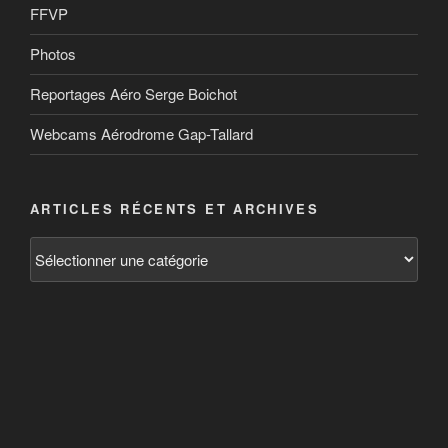
FFVP
Photos
Reportages Aéro Serge Boichot
Webcams Aérodrome Gap-Tallard
ARTICLES RÉCENTS ET ARCHIVES
Articles
récents
et
archives