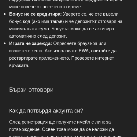
мине повече от посоченото време.
Бонус не се кредитира:
Уверете се, че сте въвели
бонус код (ако има такъв) и че депозитът отговаря на
минималната сума. Бонусът може да се активира
автоматично след депозит.
Играта не зарежда:
Опреснете браузъра или
изчистете кеша. Ако използвате PWA, опитайте да
рестартирате приложението. Проверете интернет
връзката.
Бързи отговори
Как да потвърдя акаунта си?
След регистрация ще получите имейл с линк за
потвърждение. Освен това може да се наложи да
качите снимка на лична карта и сметка за комунални