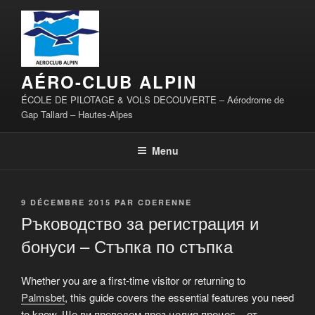
Aller
au
contenu
principal
AÉRO-CLUB ALPIN
ÉCOLE DE PILOTAGE & VOLS DECOUVERTE – Aérodrome de
Gap Tallard – Hautes-Alpes
Menu
PUBLIÉ
9 DÉCEMBRE 2015
PAR
CDERENNE
LE
Ръководство за регистрация и
бонуси – Стъпка по стъпка
Whether you are a first-time visitor or returning to
Palmsbet
, this guide covers the essential features you need
to know. Ще ви преведем през целия процес – от