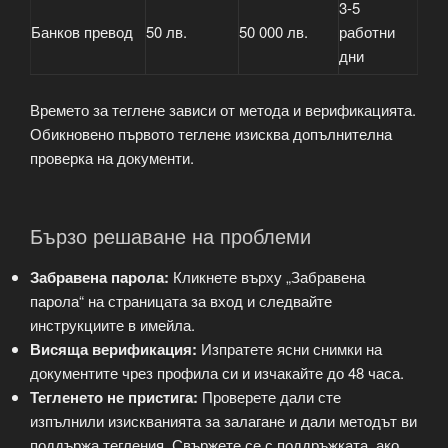
3-5
Банков превод
50 лв.
50 000 лв.
работни
дни
Времето за теглене зависи от метода и верификацията.
Обикновено първото теглене изисква допълнителна
проверка на документи.
Бързо решаване на проблеми
Забравена парола:
Кликнете върху „Забравена
парола“ на страницата за вход и следвайте
инструкциите в имейла.
Висяща верификация:
Изпратете ясни снимки на
документите чрез профила си и изчакайте до 48 часа.
Тегленето не пристига:
Проверете дали сте
изпълнили изискванията за залагане и дали методът ви
поддържа тегления. Свържете се с поддръжката, ако