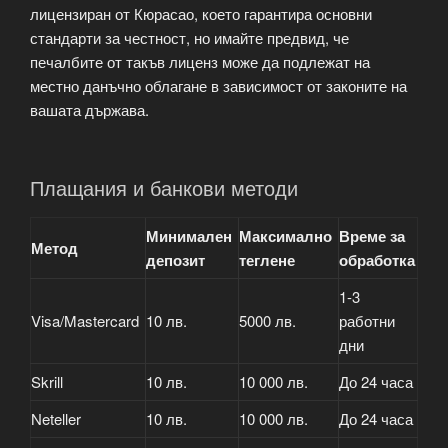
лицензиран от Кюрасао, което гарантира основни
стандарти за честност, но имайте предвид, че
печалбите от такъв лиценз може да подлежат на
местно данъчно облагане в зависимост от законите на
вашата държава.
Плащания и банкови методи
Минимален
Максимално
Време за
Метод
депозит
теглене
обработка
1-3
Visa/Mastercard
10 лв.
5000 лв.
работни
дни
Skrill
10 лв.
10 000 лв.
До 24 часа
Neteller
10 лв.
10 000 лв.
До 24 часа