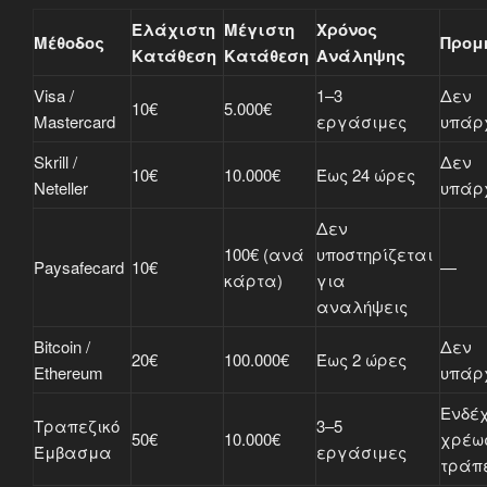
Ελάχιστη
Μέγιστη
Χρόνος
Μέθοδος
Προμ
Κατάθεση
Κατάθεση
Ανάληψης
Visa /
1–3
Δεν
10€
5.000€
Mastercard
εργάσιμες
υπάρ
Skrill /
Δεν
10€
10.000€
Έως 24 ώρες
Neteller
υπάρ
Δεν
100€ (ανά
υποστηρίζεται
Paysafecard
10€
—
κάρτα)
για
αναλήψεις
Bitcoin /
Δεν
20€
100.000€
Έως 2 ώρες
Ethereum
υπάρ
Ενδέ
Τραπεζικό
3–5
50€
10.000€
χρέω
Έμβασμα
εργάσιμες
τράπ