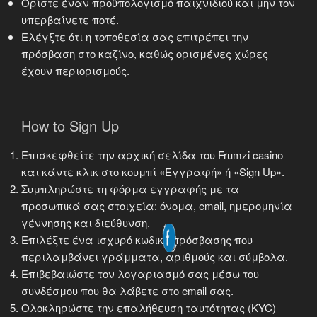
Ορίστε έναν προϋπολογισμό παιχνιδιού και μην τον
υπερβαίνετε ποτέ.
Ελέγξτε ότι η τοποθεσία σας επιτρέπει την
πρόσβαση στο καζίνο, καθώς ορισμένες χώρες
έχουν περιορισμούς.
How to Sign Up
Επισκεφθείτε την αρχική σελίδα του Frumzi casino
και κάντε κλικ στο κουμπί «Εγγραφή» ή «Sign Up».
Συμπληρώστε τη φόρμα εγγραφής με τα
προσωπικά σας στοιχεία: όνομα, email, ημερομηνία
γέννησης και διεύθυνση.
Επιλέξτε ένα ισχυρό κωδικό πρόσβασης που
περιλαμβάνει γράμματα, αριθμούς και σύμβολα.
Επιβεβαιώστε τον λογαριασμό σας μέσω του
συνδέσμου που θα λάβετε στο email σας.
Ολοκληρώστε την επαλήθευση ταυτότητας (KYC)