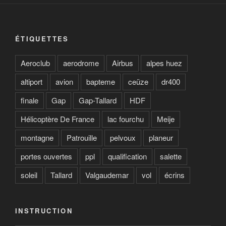
ÉTIQUETTES
Aeroclub
aerodrome
Airbus
alpes huez
altiport
avion
bapteme
ceüze
dr400
finale
Gap
Gap-Tallard
HDF
Hélicoptère De France
lac fourchu
Meije
montagne
Patrouille
pelvoux
planeur
portes ouvertes
ppl
qualification
salette
soleil
Tallard
Valgaudemar
vol
écrins
INSTRUCTION