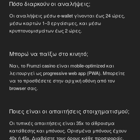
Πόσο διαρκούν οι αναλήψεις;
Οι αναλήψεις μέσω e-wallet γίνονται έως 24 ώρες,
μέσω καρτών 1–3 εργάσιμες, και μέσω
κρυπτονομισμάτων έως 2 ώρες.
Μπορώ να παίξω στο κινητό;
Ναι, το Frumzi casino είναι mobile-optimized και
λειτουργεί ως progressive web app (PWA). Μπορείτε
να το προσθέσετε στην αρχική οθόνη από τον
browser σας.
Ποιες είναι οι απαιτήσεις στοιχηματισμού;
Οι τυπικές απαιτήσεις είναι 35x το άθροισμα
κατάθεσης και μπόνους. Ορισμένα μπόνους έχουν
40x ή 45x. Διαβάστε τους όρους κάθε προσφοράς.