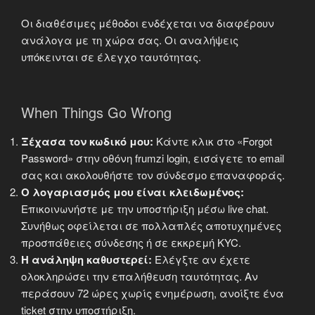
Οι διαθέσιμες μέθοδοι ενδέχεται να διαφέρουν
ανάλογα με τη χώρα σας. Οι αναλήψεις
υπόκεινται σε έλεγχο ταυτότητας.
When Things Go Wrong
Ξέχασα τον κωδικό μου:
Κάντε κλικ στο «Forgot
Password» στην οθόνη frumzi login, εισάγετε το email
σας και ακολουθήστε τον σύνδεσμο επαναφοράς.
Ο λογαριασμός μου είναι κλειδωμένος:
Επικοινωνήστε με την υποστήριξη μέσω live chat.
Συνήθως οφείλεται σε πολλαπλές αποτυχημένες
προσπάθειες σύνδεσης ή σε εκκρεμή KYC.
Η ανάληψη καθυστερεί:
Ελέγξτε αν έχετε
ολοκληρώσει την επαλήθευση ταυτότητας. Αν
περάσουν 72 ώρες χωρίς ενημέρωση, ανοίξτε ένα
ticket στην υποστήριξη.