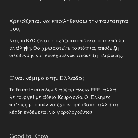
Χρειάζεται να επαληθεύσω την ταυτότητά
μου;
Ναι, το KYC είναι υποχρεωτικό πριν από την πρώτη
ανάληψη. Θα χρειαστείτε ταυτότητα, απόδειξη
διεύθυνσης και ενδεχομένως απόδειξη πληρωμής.
Είναι νόμιμο στην Ελλάδα;
Το Frumzi casino δεν διαθέτει άδεια ΕΕΕ, αλλά
λειτουργεί με άδεια Κουρασάο. Οι Έλληνες
παίκτες μπορούν να έχουν πρόσβαση, αλλά τα
κέρδη ενδέχεται να φορολογούνται.
Good to Know