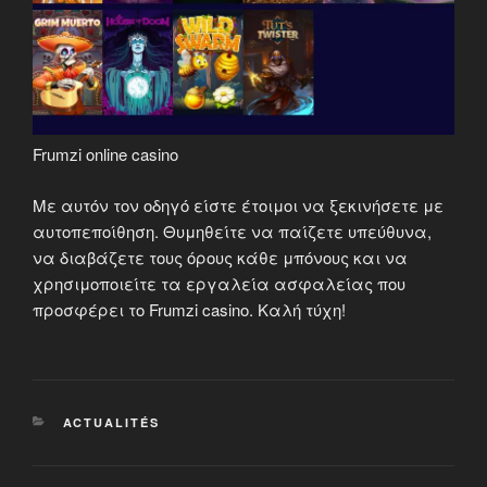
Frumzi online casino
Με αυτόν τον οδηγό είστε έτοιμοι να ξεκινήσετε με
αυτοπεποίθηση. Θυμηθείτε να παίζετε υπεύθυνα,
να διαβάζετε τους όρους κάθε μπόνους και να
χρησιμοποιείτε τα εργαλεία ασφαλείας που
προσφέρει το Frumzi casino. Καλή τύχη!
CATÉGORIES
ACTUALITÉS