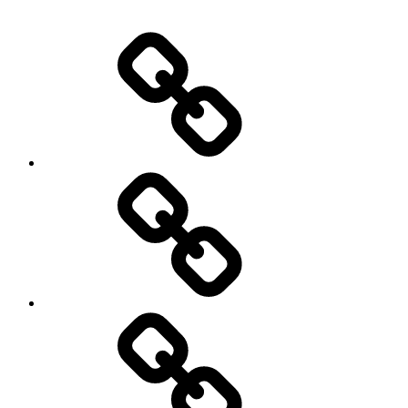
et
archives
Bienvenue
!
BIA,
vol
Avion,
vol
Planeur
?
Aérodrome