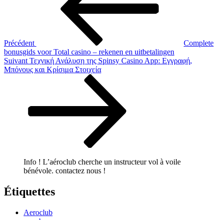
l’article
Précédent
Complete
bonusgids voor Total casino – rekenen en uitbetalingen
Article
Suivant
Τεχνική Ανάλυση της Spinsy Casino App: Εγγραφή,
suivant
Μπόνους και Κρίσιμα Στοιχεία
Info ! L’aéroclub cherche un instructeur vol à voile
bénévole. contactez nous !
Étiquettes
Aeroclub