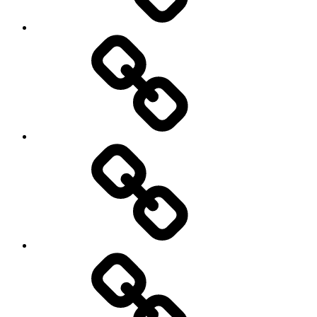
Tarifs
Contact
Actualités