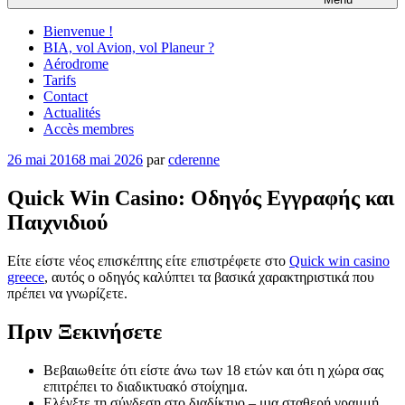
Bienvenue !
BIA, vol Avion, vol Planeur ?
Aérodrome
Tarifs
Contact
Actualités
Accès membres
Publié
26 mai 2016
8 mai 2026
par
cderenne
le
Quick Win Casino: Οδηγός Εγγραφής και
Παιχνιδιού
Είτε είστε νέος επισκέπτης είτε επιστρέφετε στο
Quick win casino
greece
, αυτός ο οδηγός καλύπτει τα βασικά χαρακτηριστικά που
πρέπει να γνωρίζετε.
Πριν Ξεκινήσετε
Βεβαιωθείτε ότι είστε άνω των 18 ετών και ότι η χώρα σας
επιτρέπει το διαδικτυακό στοίχημα.
Ελέγξτε τη σύνδεση στο διαδίκτυο – μια σταθερή γραμμή