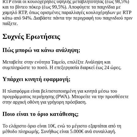
RTP είναι οι κουλοχέρηδες υψηλής μεταβλητότητας (έως 98,5%)
και το βίντεο πόκερ (έως 99,5%). Αποφύγετε τα παιχνίδια με
χαμηλό RTP, όπως ορισμένες παραλλαγές κουλοχέρηδων με RTP
κάτω από 94%. Διαβάστε πάντα την περιγραφή του παιχνιδιού πριν
παίξετε.
Συχνές Ερωτήσεις
Πώς μπορώ να κάνω ανάληψη;
Μεταβείτε στην ενότητα Ταμείο, επιλέξτε Ανάληψη και
συμπληρώστε το ποσό. Η επεξεργασία διαρκεί έως 24 ώρες.
Υπάρχει κινητή εφαρμογή;
Η πλατφόρμα είναι βελτιστοποιημένη για κινητά μέσω του
προγράμματος περιήγησης (PWA). Μπορείτε να την προσθέσετε
στην αρχική οθόνη για γρήγορη πρόσβαση.
Ποιο είναι το όριο κατάθεσης;
Το ελάχιστο όριο είναι 10€, ενώ το μέγιστο εξαρτάται από τη
μέθοδο πληρωμής. Συνήθως είναι 5.000€ ανά συναλλαγή.