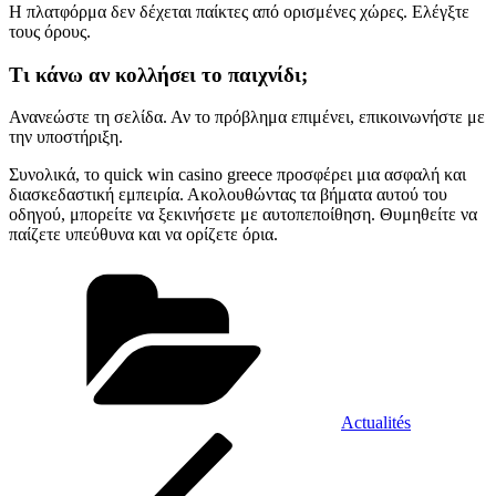
Η πλατφόρμα δεν δέχεται παίκτες από ορισμένες χώρες. Ελέγξτε
τους όρους.
Τι κάνω αν κολλήσει το παιχνίδι;
Ανανεώστε τη σελίδα. Αν το πρόβλημα επιμένει, επικοινωνήστε με
την υποστήριξη.
Συνολικά, το quick win casino greece προσφέρει μια ασφαλή και
διασκεδαστική εμπειρία. Ακολουθώντας τα βήματα αυτού του
οδηγού, μπορείτε να ξεκινήσετε με αυτοπεποίθηση. Θυμηθείτε να
παίζετε υπεύθυνα και να ορίζετε όρια.
Catégories
Actualités
Navigation
Article
précédent
de