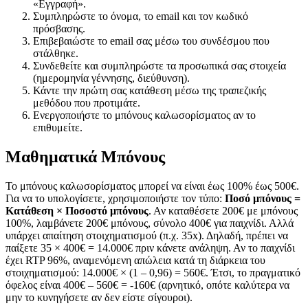
«Εγγραφή».
Συμπληρώστε το όνομα, το email και τον κωδικό
πρόσβασης.
Επιβεβαιώστε το email σας μέσω του συνδέσμου που
στάλθηκε.
Συνδεθείτε και συμπληρώστε τα προσωπικά σας στοιχεία
(ημερομηνία γέννησης, διεύθυνση).
Κάντε την πρώτη σας κατάθεση μέσω της τραπεζικής
μεθόδου που προτιμάτε.
Ενεργοποιήστε το μπόνους καλωσορίσματος αν το
επιθυμείτε.
Μαθηματικά Μπόνους
Το μπόνους καλωσορίσματος μπορεί να είναι έως 100% έως 500€.
Για να το υπολογίσετε, χρησιμοποιήστε τον τύπο:
Ποσό μπόνους =
Κατάθεση × Ποσοστό μπόνους
. Αν καταθέσετε 200€ με μπόνους
100%, λαμβάνετε 200€ μπόνους, σύνολο 400€ για παιχνίδι. Αλλά
υπάρχει απαίτηση στοιχηματισμού (π.χ. 35x). Δηλαδή, πρέπει να
παίξετε 35 × 400€ = 14.000€ πριν κάνετε ανάληψη. Αν το παιχνίδι
έχει RTP 96%, αναμενόμενη απώλεια κατά τη διάρκεια του
στοιχηματισμού: 14.000€ × (1 – 0,96) = 560€. Έτσι, το πραγματικό
όφελος είναι 400€ – 560€ = -160€ (αρνητικό, οπότε καλύτερα να
μην το κυνηγήσετε αν δεν είστε σίγουροι).