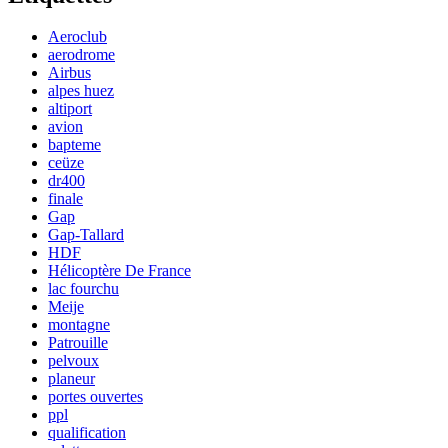
Aeroclub
aerodrome
Airbus
alpes huez
altiport
avion
bapteme
ceüze
dr400
finale
Gap
Gap-Tallard
HDF
Hélicoptère De France
lac fourchu
Meije
montagne
Patrouille
pelvoux
planeur
portes ouvertes
ppl
qualification