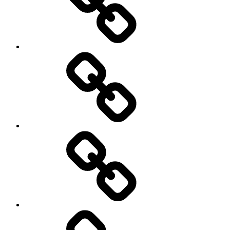
Tarifs
Contact
Actualités