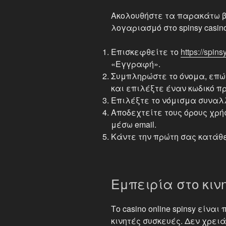
Ακολουθήστε τα παρακάτω β
λογαριασμό στο spinsy casino
Επισκεφθείτε το
https://spins
«Εγγραφή».
Συμπληρώστε το όνομα, επών
και επιλέξτε έναν κωδικό π
Επιλέξτε το νόμισμα συναλλ
Αποδεχτείτε τους όρους χρή
μέσω email.
Κάντε την πρώτη σας κατάθε
Εμπειρία στο κιν
Το casino online spinsy είνα
κινητές συσκευές. Δεν χρε