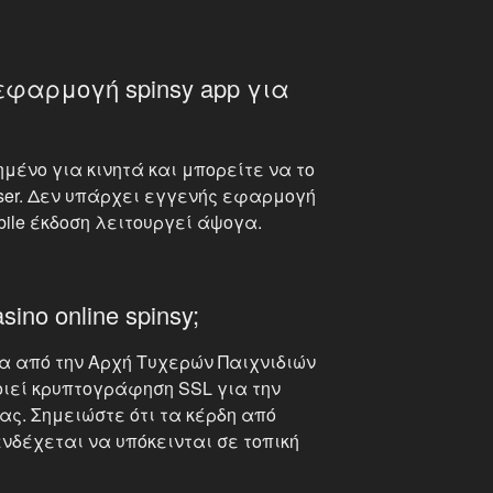
φαρμογή spinsy app για
ημένο για κινητά και μπορείτε να το
ser. Δεν υπάρχει εγγενής εφαρμογή
obile έκδοση λειτουργεί άψογα.
no online spinsy;
ια από την Αρχή Τυχερών Παιχνιδιών
οιεί κρυπτογράφηση SSL για την
ς. Σημειώστε ότι τα κέρδη από
νδέχεται να υπόκεινται σε τοπική