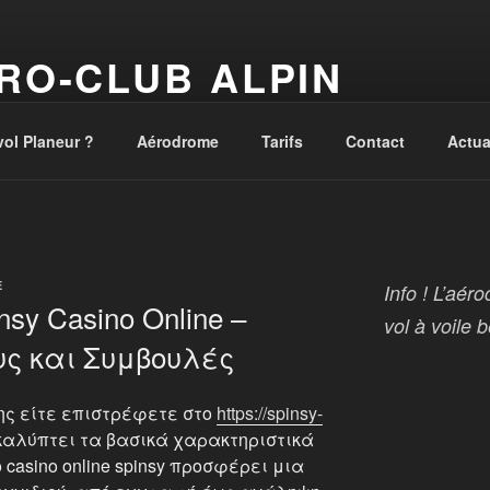
RO-CLUB ALPIN
E PILOTAGE & VOLS DECOUVERTE – Aérodrome de Gap Tall
vol Planeur ?
Aérodrome
Tarifs
Contact
Actua
E
Info ! L’aér
sy Casino Online –
vol à voile 
ς και Συμβουλές
ης είτε επιστρέφετε στο
https://spinsy-
 καλύπτει τα βασικά χαρακτηριστικά
 casino online spinsy προσφέρει μια