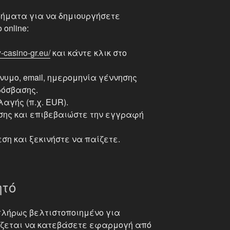
ήματα για να δημιουργήσετε
 online:
y-casino-gr.eu/
και κάντε κλικ στο
υμο, email, ημερομηνία γέννησης
ρόσβασης.
αγής (π.χ. EUR).
σης και επιβεβαιώστε την εγγραφή
ση και ξεκινήστε να παίζετε.
ητό
ι πλήρως βελτιστοποιημένο για
ιάζεται να κατεβάσετε εφαρμογή από