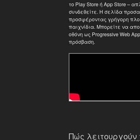
το Play Store ή App Store – α
συνδεθείτε. Η σελίδα προσα
προσφέροντας γρήγορη πλοή
παιχνίδια. Μπορείτε να απο
οθόνη ως Progressive Web Ap
πρόσβαση.
Πώς λειτουργούν