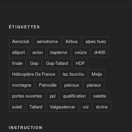
ÉTIQUETTES
Aeroclub
aerodrome
Airbus
alpes huez
altiport
avion
bapteme
ceüze
dr400
finale
Gap
Gap-Tallard
HDF
Hélicoptère De France
lac fourchu
Meije
montagne
Patrouille
pelvoux
planeur
portes ouvertes
ppl
qualification
salette
soleil
Tallard
Valgaudemar
vol
écrins
INSTRUCTION