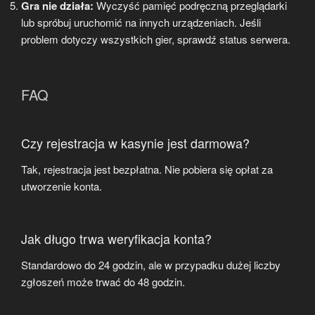
Gra nie działa:
Wyczyść pamięć podręczną przeglądarki
lub spróbuj uruchomić na innych urządzeniach. Jeśli
problem dotyczy wszystkich gier, sprawdź status serwera.
FAQ
Czy rejestracja w kasynie jest darmowa?
Tak, rejestracja jest bezpłatna. Nie pobiera się opłat za
utworzenie konta.
Jak długo trwa weryfikacja konta?
Standardowo do 24 godzin, ale w przypadku dużej liczby
zgłoszeń może trwać do 48 godzin.