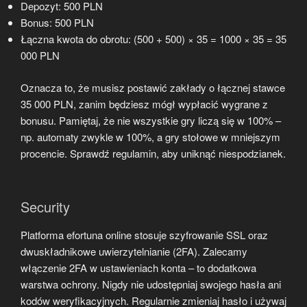
Depozyt: 500 PLN
Bonus: 500 PLN
Łączna kwota do obrotu: (500 + 500) × 35 = 1000 × 35 = 35
000 PLN
Oznacza to, że musisz postawić zakłady o łącznej stawce
35 000 PLN, zanim będziesz mógł wypłacić wygrane z
bonusu. Pamiętaj, że nie wszystkie gry liczą się w 100% –
np. automaty zwykle w 100%, a gry stołowe w mniejszym
procencie. Sprawdź regulamin, aby uniknąć niespodzianek.
Security
Platforma efortuna online stosuje szyfrowanie SSL oraz
dwuskładnikowe uwierzytelnianie (2FA). Zalecamy
włączenie 2FA w ustawieniach konta – to dodatkowa
warstwa ochrony. Nigdy nie udostępniaj swojego hasła ani
kodów weryfikacyjnych. Regularnie zmieniaj hasło i używaj