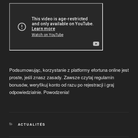
Podsumowując, korzystanie z platformy efortuna online jest
proste, jeśli znasz zasady. Zawsze czytaj regulamin
bonusów, weryfikuj konto od razu po rejestracji i graj
odpowiedzialnie. Powodzenia!
CATÉGORIES
ACTUALITÉS