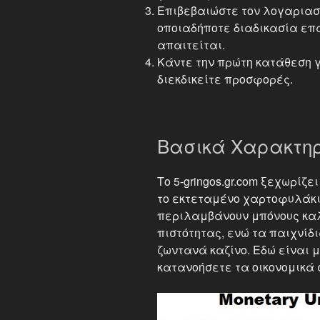
Επιβεβαιώστε τον λογαριασ
οποιαδήποτε διαδικασία επ
απαιτείται.
Κάντε την πρώτη κατάθεση γ
διεκδικείτε προσφορές.
Βασικά Χαρακτηρ
Το 5-gringos.gr.com ξεχωρίζ
το εκτεταμένο χαρτοφυλάκι
περιλαμβάνουν μπόνους κα
πιστότητας, ενώ τα παιχνίδι
ζωντανά καζίνο. Εδώ είναι 
κατανοήσετε τα οικονομικά 