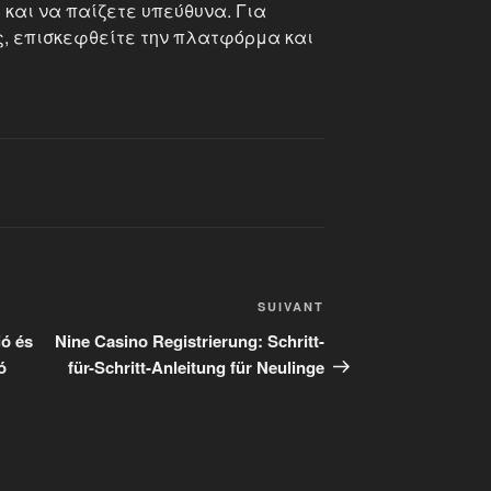
 και να παίζετε υπεύθυνα. Για
, επισκεφθείτε την πλατφόρμα και
Article
SUIVANT
suivant
ió és
Nine Casino Registrierung: Schritt-
ó
für-Schritt-Anleitung für Neulinge