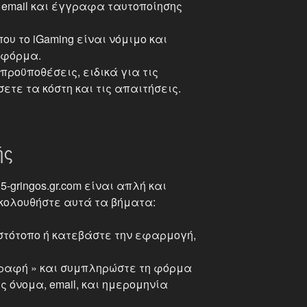
 email και έγγραφα ταυτοποίησης
ου το iGaming είναι νόμιμο και
τφόρμα.
 προϋποθέσεις, ειδικά για τις
ετε τα κόστη και τις απαιτήσεις.
ής
-gringos.gr.com είναι απλή και
κολουθήστε αυτά τα βήματα:
στότοπο ή κατεβάστε την εφαρμογή,
γραφή » και συμπληρώστε τη φόρμα
ς όνομα, email, και ημερομηνία