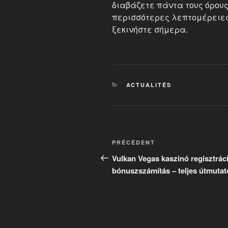
διαβάζετε πάντα τους όρους
περισσότερες λεπτομέρειες
ξεκινήστε σήμερα.
CATÉGORIES
ACTUALITÉS
Navigation
Article
PRÉCÉDENT
de
précédent
Vulkan Vegas kaszinó regisztrác
bónuszszámítás – teljes útmutat
l’article