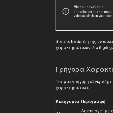
Βίντεο: Επίδειξη της διαδι
χαρακτηριστικών στο 5-gringo
Γρήγορα Χαρακτη
Για μια γρήγορη σύγκριση, 
χαρακτηριστικά:
Κατηγορία
Περιγραφή
Λειτουργεί με 