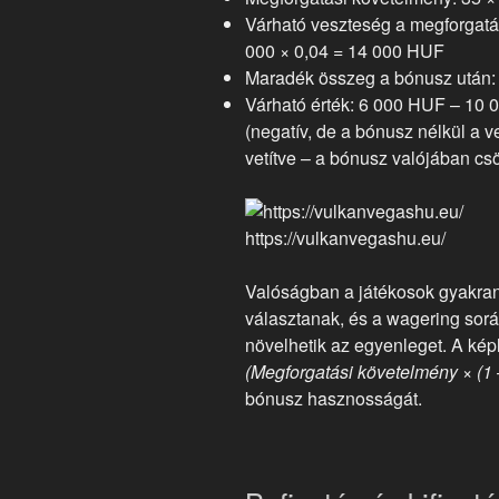
Várható veszteség a megforgatá
000 × 0,04 = 14 000 HUF
Maradék összeg a bónusz után
Várható érték: 6 000 HUF – 10 
(negatív, de a bónusz nélkül a
vetítve – a bónusz valójában cs
https://vulkanvegashu.eu/
Valóságban a játékosok gyakran 
választanak, és a wagering sor
növelhetik az egyenleget. A kép
(Megforgatási követelmény × (1
bónusz hasznosságát.