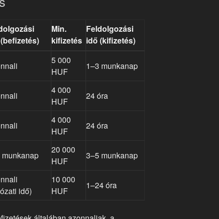
és
dolgozási
Min.
Feldolgozási
 (befizetés)
kifizetés
idő (kifizetés)
5 000
nnali
1–3 munkanap
HUF
4 000
nnali
24 óra
HUF
4 000
nnali
24 óra
HUF
20 000
 munkanap
3–5 munkanap
HUF
nnali
10 000
1–24 óra
ózati idő)
HUF
izetések általában azonnaliak, a