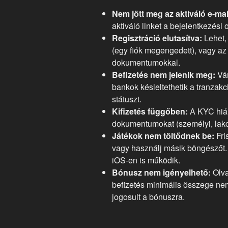
Nem jött meg az aktiváló e-mai
aktiváló linket a bejelentkezési 
Regisztráció elutasítva:
Lehet,
(egy fiók megengedett), vagy a
dokumentumokkal.
Befizetés nem jelenik meg:
Vár
bankok késleltethetik a tranzakci
státuszt.
Kifizetés függőben:
A KYC hián
dokumentumokat (személyi, lakcí
Játékok nem töltődnek be:
Fris
vagy használj másik böngészőt.
iOS-en is működik.
Bónusz nem igényelhető:
Olva
befizetés minimális összege nem
jogosult a bónuszra.