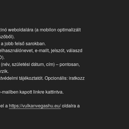
inó weboldalára (a mobilon optimalizált
zőből).
 a jobb felső sarokban.
elhasználónevet, e‑mailt, jelszót, válaszd
D).
név, születési dátum, cím) – pontosan,
rzik.
védelmi tájékoztatót. Opcionális: iratkozz
‑mailben kapott linkre kattintva.
 el a
https://vulkanvegashu.eu/
oldalra a