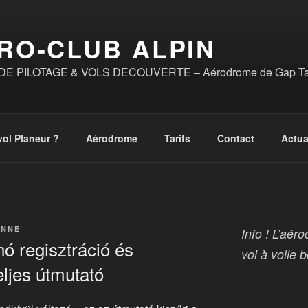
RO-CLUB ALPIN
E PILOTAGE & VOLS DECOUVERTE – Aérodrome de Gap Tall
vol Planeur ?
Aérodrome
Tarifs
Contact
Actua
ENNE
Info ! L’aér
ó regisztráció és
vol à voile 
ljes útmutató