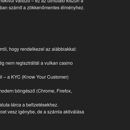
dkívül változó – ez az útmutató kiszűri a
valóban számít a zökkenőmentes élményhez.
rról, hogy rendelkezel az alábbiakkal:
g nem regisztráltál a vulkan casino
vél – a KYC (Know Your Customer)
 modern böngésző (Chrome, Firefox,
aluta-tárca a befizetésekhez.
ercet vesz igénybe, de a számla aktiválása