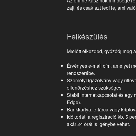
Az online kaszinók minősége ren
zajt, és csak azt fedi le, ami 
Felkészülés
Mielőtt elkezded, győződj meg a
Érvényes e‑mail cím, amelyet mé
rendszerébe.
Személyi igazolvány vagy útle
ellenőrzéshez szükséges.
Stabil internetkapcsolat és egy
Edge).
Bankkártya, e‑tárca vagy kriptov
Időkorlát: a regisztráció kb. 5 p
akár 24 órát is igénybe vehet.