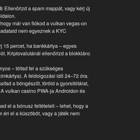
l:
Ellenőrizd a spam mappát, vagy kérj új
oldalon.
 hogy már van fiókod a vulkan vegas-on
z adataid nem egyeznek a KYC
j 15 percet, ha bankkártya – egyes
ót. Kriptovalutánál ellenőrizd a blokklánc
yos – töltsd fel a szükséges
mkártya). A feldolgozási idő 24–72 óra.
sítsd a böngészőt, töröld a gyorsítótárat,
 A vulkan casino PWA-ja Androidon és
sd el a bónusz feltételeit – lehet, hogy a
 éri el a küszöböt, vagy a játék nem