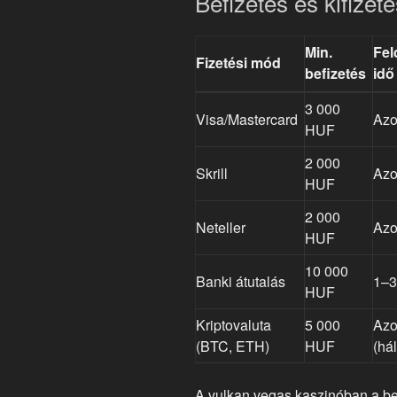
Befizetés és kifizet
Min.
Fel
Fizetési mód
befizetés
idő
3 000
Visa/Mastercard
Azo
HUF
2 000
Skrill
Azo
HUF
2 000
Neteller
Azo
HUF
10 000
Banki átutalás
1–3
HUF
Kriptovaluta
5 000
Azo
(BTC, ETH)
HUF
(hál
A vulkan vegas kaszinóban a bef