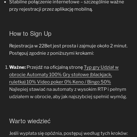
Stabilne połączenie internetowe – szczególnie ważne
przy rejestracji przez aplikację mobilną.
How to Sign Up
Rejestracja w 22Bet jest prosta i zajmuje około 2 minut.
Postępuj zgodnie z poniższymi krokami:
Ważne:
Przejdź na oficjalną stronę
Typ gry Udział w
obrocie Automaty 100% Gry stołowe (blackjack,
ruletka) 10% Video poker 0% Keno / Bingo 50%
Najlepiej stawiać na automaty z wysokim RTP i pełnym
udziałem w obrocie, aby jak najszybciej spełnić wymóg.
Warto wiedzieć
Jeśli wypłata się opóźnia, postępuj według tych kroków: