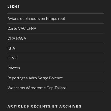
LIENS
Avions et planeurs en temps reel
Carte VAC LFNA
CRA PACA
F.F.A
FFVP
Photos
Reportages Aéro Serge Boichot
Webcams Aérodrome Gap-Tallard
ARTICLES RÉCENTS ET ARCHIVES