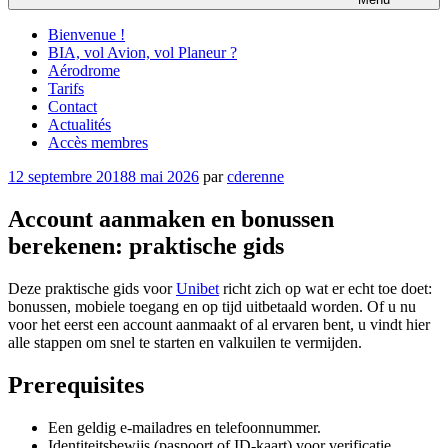
Bienvenue !
BIA, vol Avion, vol Planeur ?
Aérodrome
Tarifs
Contact
Actualités
Accès membres
Publié
12 septembre 2018
8 mai 2026
par
cderenne
le
Account aanmaken en bonussen
berekenen: praktische gids
Deze praktische gids voor
Unibet
richt zich op wat er echt toe doet:
bonussen, mobiele toegang en op tijd uitbetaald worden. Of u nu
voor het eerst een account aanmaakt of al ervaren bent, u vindt hier
alle stappen om snel te starten en valkuilen te vermijden.
Prerequisites
Een geldig e-mailadres en telefoonnummer.
Identiteitsbewijs (paspoort of ID-kaart) voor verificatie.