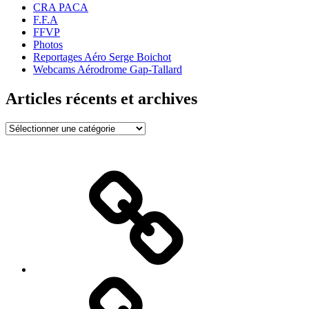
CRA PACA
F.F.A
FFVP
Photos
Reportages Aéro Serge Boichot
Webcams Aérodrome Gap-Tallard
Articles récents et archives
Articles
récents
et
archives
Bienvenue
!
BIA,
vol
Avion,