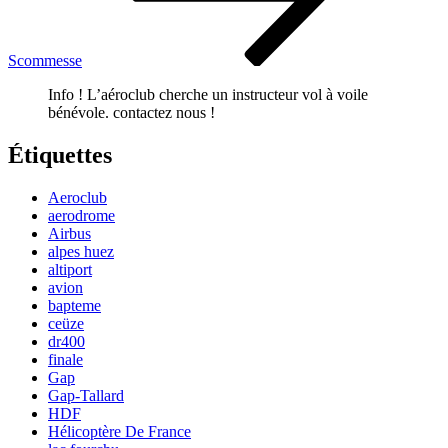
Scommesse
Info ! L’aéroclub cherche un instructeur vol à voile
bénévole. contactez nous !
Étiquettes
Aeroclub
aerodrome
Airbus
alpes huez
altiport
avion
bapteme
ceüze
dr400
finale
Gap
Gap-Tallard
HDF
Hélicoptère De France