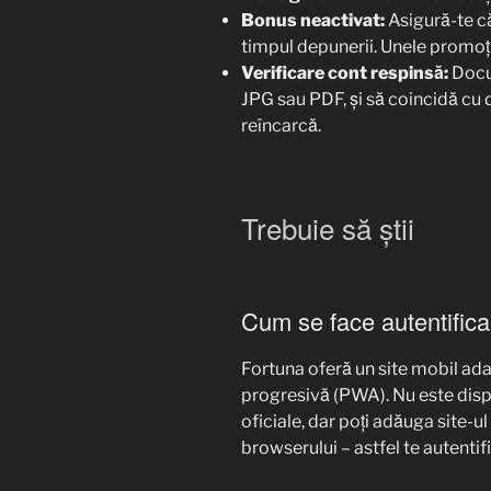
Bonus neactivat:
Asigură-te că
timpul depunerii. Unele promoți
Verificare cont respinsă:
Docum
JPG sau PDF, și să coincidă cu 
reîncarcă.
Trebuie să știi
Cum se face autentific
Fortuna oferă un site mobil ada
progresivă (PWA). Nu este dispo
oficiale, dar poți adăuga site-u
browserului – astfel te autentifi