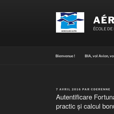
Aller
au
contenu
AÉR
principal
ÉCOLE DE 
Bienvenue !
BIA, vol Avion, vo
PUBLIÉ
7 AVRIL 2016
PAR
CDERENNE
LE
Autentificare Fortun
practic și calcul bon