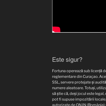
Este sigur?
Fortuna operează sub licență d
reglementare din Curaçao. Ace
SSL, servere protejate și audit
numere aleatoare. Totuși, utiliz
să știe că, deși jocul este legal,
pot fi supuse impozitării local
autorizate de ONJN (România) s