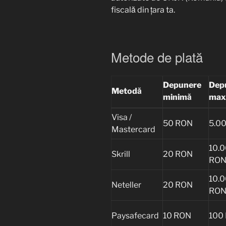
fiscală din țara ta.
Metode de plată
Depunere
Dep
Metodă
minimă
max
Visa /
50 RON
5.0
Mastercard
10.
Skrill
20 RON
RO
10.
Neteller
20 RON
RO
Paysafecard
10 RON
100