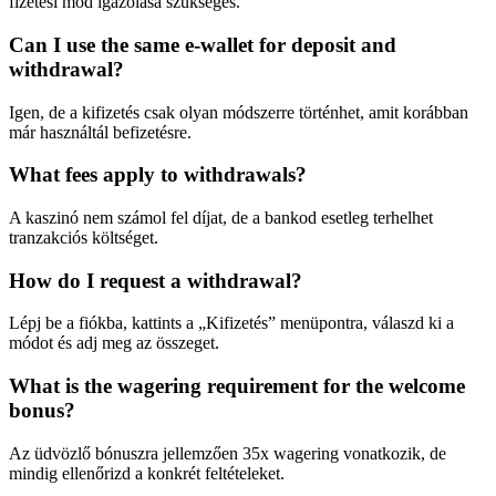
fizetési mód igazolása szükséges.
Can I use the same e-wallet for deposit and
withdrawal?
Igen, de a kifizetés csak olyan módszerre történhet, amit korábban
már használtál befizetésre.
What fees apply to withdrawals?
A kaszinó nem számol fel díjat, de a bankod esetleg terhelhet
tranzakciós költséget.
How do I request a withdrawal?
Lépj be a fiókba, kattints a „Kifizetés” menüpontra, válaszd ki a
módot és adj meg az összeget.
What is the wagering requirement for the welcome
bonus?
Az üdvözlő bónuszra jellemzően 35x wagering vonatkozik, de
mindig ellenőrizd a konkrét feltételeket.