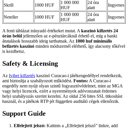
1 000 000
24 óra
Skrill
1000 HUF
Ingyenes
HUF
alatt
1 000 000
24 óra
Neteller
1000 HUF
Ingyenes
HUF
alatt
A fenti táblázat irányadó értékeket mutat. A
kaszinó kifizetés 24
órán belül
jellemzően az e-pénztárcáknál érhető el, míg a banki
átutalások hosszabb ideig tarthatnak. Az
1000 huf minimális
befizetés kaszinó
minden módszernél elérhető, így alacsony tőkével
is kezdhetsz.
Safety & Licensing
Az
Ivibet kifizetés
kaszinó Curacao-i játékengedéllyel rendelkezik,
ami biztosítja a szabályozott működést.
Fontos:
A Curacao-i
engedély nem nyújt olyan szintű fogyasztóvédelmet, mint az MGA
vagy helyi licencek, ezért a nyeremények adóvonzatait érdemes
helyi szabályozás szerint kezelni. Az oldal 256 bites SSL titkosítást
használ, és a játékok RTP-jét független auditáló cégek ellenőrzik.
Support Guide
Elfelejtett jelszó:
Kattints a „Elfelejtett jelszó” linkre, add