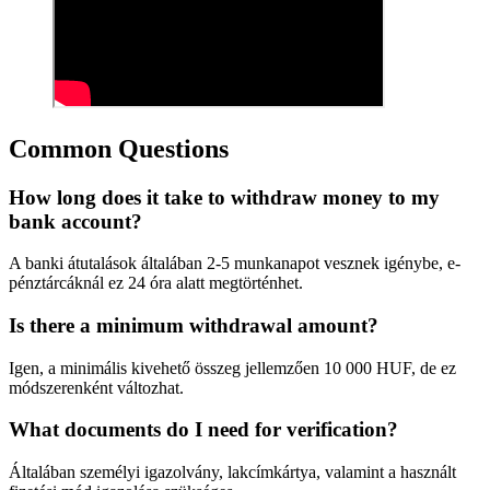
Common Questions
How long does it take to withdraw money to my
bank account?
A banki átutalások általában 2-5 munkanapot vesznek igénybe, e-
pénztárcáknál ez 24 óra alatt megtörténhet.
Is there a minimum withdrawal amount?
Igen, a minimális kivehető összeg jellemzően 10 000 HUF, de ez
módszerenként változhat.
What documents do I need for verification?
Általában személyi igazolvány, lakcímkártya, valamint a használt