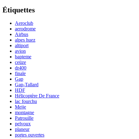
Étiquettes
Aeroclub
aerodrome
Airbus
alpes huez
altiport
avion
bapteme
ceüze
dr400
finale
Gap
Gap-Tallard
HDF
Hélicoptère De France
lac fourchu
Meije
montagne
Patrouille
pelvoux
planeur
portes ouvertes