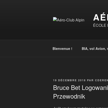
Aller
au
AÉ
contenu
principal
ÉCOLE D
Bienvenue !
BIA, vol Avion, 
PUBLIÉ
19 DÉCEMBRE 2018
PAR
CDERE
LE
Bruce Bet Logowani
Przewodnik