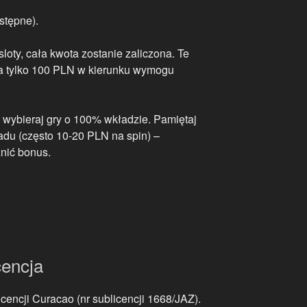
stępne).
loty, cała kwota zostanie zaliczona. Te
a tylko 100 PLN w kierunku wymogu
 wybieraj gry o 100% wkładzie. Pamiętaj
adu (często 10-20 PLN na spin) –
nić bonus.
cencja
icencji Curacao (nr sublicencji 1668/JAZ).