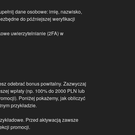
zupełnij dane osobowe: imię, nazwisko,
niezbędne do późniejszej weryfikacji
owe uwierzytelnianie (2FA) w
żesz odebrać bonus powitalny. Zazwyczaj
rwszej wpłaty (np. 100% do 2000 PLN lub
omocji). Poniżej pokażemy, jak obliczyć
nym przykładzie.
rzykładowe. Przed aktywacją zawsze
kcji promocji.