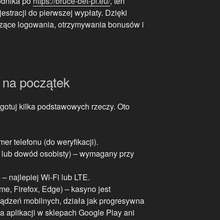
odnika po
https://bruce-bet-pl.eu/
, ten
estracji do pierwszej wypłaty. Dzięki
zące logowania, otrzymywania bonusów i
 na początek
gotuj kilka podstawowych rzeczy. Oto
er telefonu (do weryfikacji).
 lub dowód osobisty) – wymagany przy
– najlepiej Wi-Fi lub LTE.
e, Firefox, Edge) – kasyno jest
ądzeń mobilnych, działa jak progresywna
 aplikacji w sklepach Google Play ani