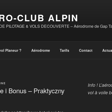
RO-CLUB ALPIN
E PILOTAGE & VOLS DECOUVERTE – Aérodrome de Gap Tall
vol Planeur ?
Aérodrome
Tarifs
Contact
Actua
NNE
Info ! L’aér
e i Bonus – Praktyczny
vol à voile 