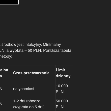
środków jest intuicyjny. Minimalny
N, a wypłata – 50 PLN. Poniższa tabela
metody:
alna
Limit
Czas przetwarzania
a
dzienny
10 000
LN
natychmiast
PLN
1-2 dni robocze
50 000
LN
(wypłata do 5 dni)
PLN