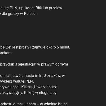
lutę PLN, np. karta, Blik lub przelew.
 dla graczy w Polsce.
ce Bet jest prosty i zajmuje około 5 minut.
krokami:
j przycisk „Rejestracja” w prawym górnym
 e-mail, utwórz hasło (min. 8 znaków, w
z wybierz walutę PLN.
prywatności. Kliknij „Utwórz konto”.
 aktywacyjny. Kliknij w niego, aby
 adresu e-mail i hasła – to właśnie bruce