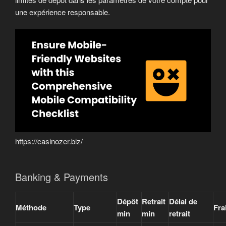
une expérience responsable.
https://casinozer.biz/
Banking & Payments
Dépôt
Retrait
Délai de
Méthode
Type
Fra
min
min
retrait