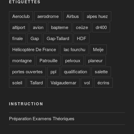
ÉTIQUETTES
Aeroclub
aerodrome
Airbus
alpes huez
altiport
avion
bapteme
ceüze
dr400
finale
Gap
Gap-Tallard
HDF
Hélicoptère De France
lac fourchu
Meije
montagne
Patrouille
pelvoux
planeur
portes ouvertes
ppl
qualification
salette
soleil
Tallard
Valgaudemar
vol
écrins
INSTRUCTION
Préparation Examens Théoriques