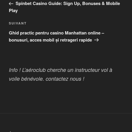
précédent
Spinbet Casino Guide: Sign Up, Bonuses & Mobile
l’article
Play
Article
SUIVANT
suivant
Ghid practic pentru casino Manhattan online –
bonusuri, acces mobil și retrageri rapide
Info ! L’aéroclub cherche un instructeur vol à
voile bénévole. contactez nous !