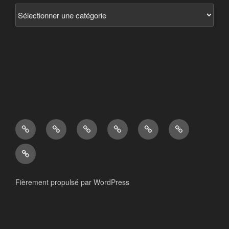
Articles
récents
et
archives
Bienvenue
BIA,
Aérodrome
Tarifs
Contact
Actualités
!
vol
Accès
Avion,
membres
vol
Planeur
Fièrement propulsé par WordPress
?