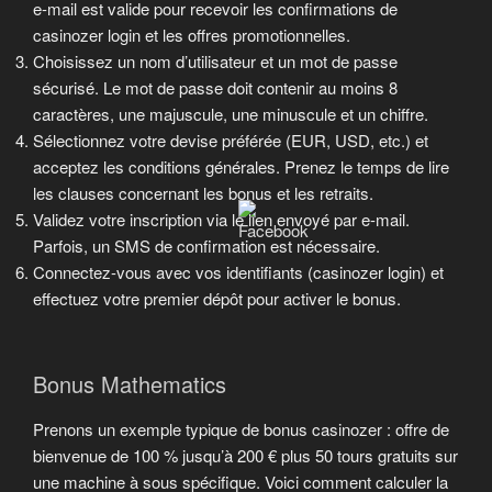
e-mail est valide pour recevoir les confirmations de
casinozer login et les offres promotionnelles.
Choisissez un nom d’utilisateur et un mot de passe
sécurisé. Le mot de passe doit contenir au moins 8
caractères, une majuscule, une minuscule et un chiffre.
Sélectionnez votre devise préférée (EUR, USD, etc.) et
acceptez les conditions générales. Prenez le temps de lire
les clauses concernant les bonus et les retraits.
Validez votre inscription via le lien envoyé par e-mail.
Parfois, un SMS de confirmation est nécessaire.
Connectez-vous avec vos identifiants (casinozer login) et
effectuez votre premier dépôt pour activer le bonus.
Bonus Mathematics
Prenons un exemple typique de bonus casinozer : offre de
bienvenue de 100 % jusqu’à 200 € plus 50 tours gratuits sur
une machine à sous spécifique. Voici comment calculer la