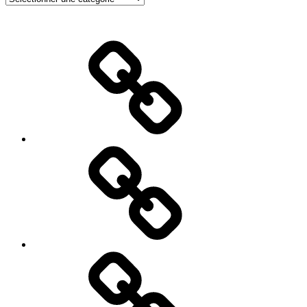
récents
et
archives
Bienvenue
!
BIA,
vol
Avion,
vol
Planeur
?
Aérodrome