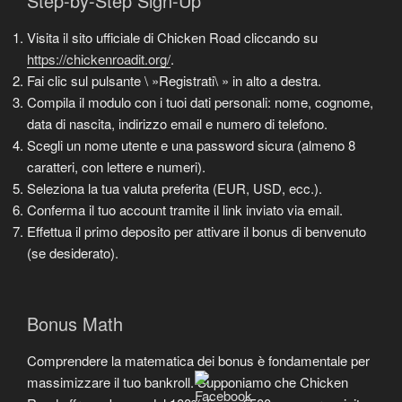
Step-by-Step Sign-Up
Visita il sito ufficiale di Chicken Road cliccando su
https://chickenroadit.org/
.
Fai clic sul pulsante \ »Registrati\ » in alto a destra.
Compila il modulo con i tuoi dati personali: nome, cognome,
data di nascita, indirizzo email e numero di telefono.
Scegli un nome utente e una password sicura (almeno 8
caratteri, con lettere e numeri).
Seleziona la tua valuta preferita (EUR, USD, ecc.).
Conferma il tuo account tramite il link inviato via email.
Effettua il primo deposito per attivare il bonus di benvenuto
(se desiderato).
Bonus Math
Comprendere la matematica dei bonus è fondamentale per
massimizzare il tuo bankroll. Supponiamo che Chicken