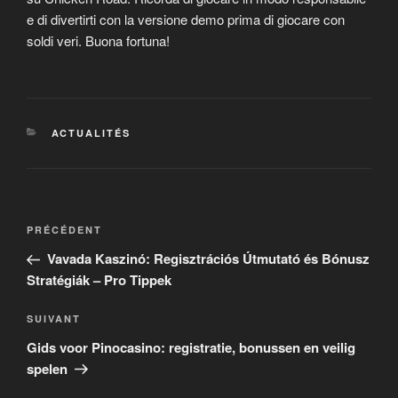
e di divertirti con la versione demo prima di giocare con
soldi veri. Buona fortuna!
CATÉGORIES
ACTUALITÉS
Navigation
Article
PRÉCÉDENT
de
précédent
Vavada Kaszinó: Regisztrációs Útmutató és Bónusz
l’article
Stratégiák – Pro Tippek
Article
SUIVANT
suivant
Gids voor Pinocasino: registratie, bonussen en veilig
spelen