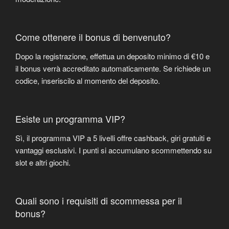
Come ottenere il bonus di benvenuto?
Dopo la registrazione, effettua un deposito minimo di €10 e
il bonus verrà accreditato automaticamente. Se richiede un
codice, inseriscilo al momento del deposito.
Esiste un programma VIP?
Sì, il programma VIP a 5 livelli offre cashback, giri gratuiti e
vantaggi esclusivi. I punti si accumulano scommettendo su
slot e altri giochi.
Quali sono i requisiti di scommessa per il
bonus?