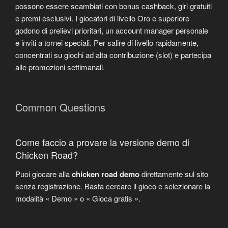
possono essere scambiati con bonus cashback, giri gratuiti
e premi esclusivi. I giocatori di livello Oro e superiore
godono di prelievi prioritari, un account manager personale
e inviti a tornei speciali. Per salire di livello rapidamente,
concentrati su giochi ad alta contribuzione (slot) e partecipa
alle promozioni settimanali.
Common Questions
Come faccio a provare la versione demo di
Chicken Road?
Puoi giocare alla
chicken road demo
direttamente sul sito
senza registrazione. Basta cercare il gioco e selezionare la
modalità « Demo » o « Gioca gratis ».