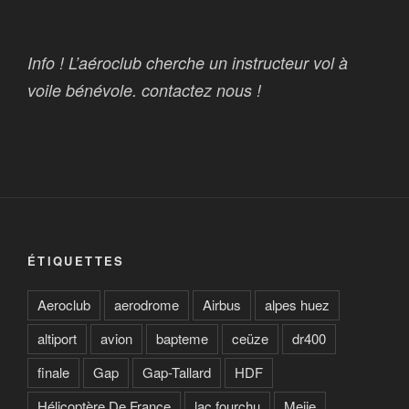
Info ! L’aéroclub cherche un instructeur vol à
voile bénévole. contactez nous !
ÉTIQUETTES
Aeroclub
aerodrome
Airbus
alpes huez
altiport
avion
bapteme
ceüze
dr400
finale
Gap
Gap-Tallard
HDF
Hélicoptère De France
lac fourchu
Meije