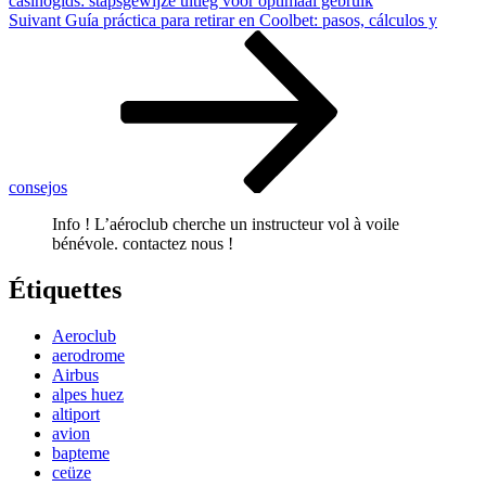
casinogids: stapsgewijze uitleg voor optimaal gebruik
Article
Suivant
Guía práctica para retirar en Coolbet: pasos, cálculos y
suivant
consejos
Info ! L’aéroclub cherche un instructeur vol à voile
bénévole. contactez nous !
Étiquettes
Aeroclub
aerodrome
Airbus
alpes huez
altiport
avion
bapteme
ceüze