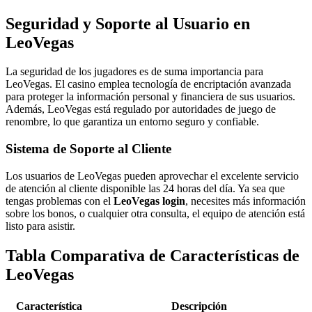
Seguridad y Soporte al Usuario en
LeoVegas
La seguridad de los jugadores es de suma importancia para
LeoVegas. El casino emplea tecnología de encriptación avanzada
para proteger la información personal y financiera de sus usuarios.
Además, LeoVegas está regulado por autoridades de juego de
renombre, lo que garantiza un entorno seguro y confiable.
Sistema de Soporte al Cliente
Los usuarios de LeoVegas pueden aprovechar el excelente servicio
de atención al cliente disponible las 24 horas del día. Ya sea que
tengas problemas con el
LeoVegas login
, necesites más información
sobre los bonos, o cualquier otra consulta, el equipo de atención está
listo para asistir.
Tabla Comparativa de Características de
LeoVegas
Característica
Descripción