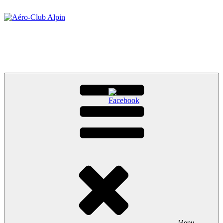
Aller
au
contenu
Aéro-Club Alpin
principal
ÉCOLE DE PILOTAGE & VOLS DECOUVERTE – Aérodrome
de Gap Tallard – Hautes-Alpes
Menu