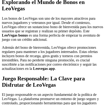
Explorando el Mundo de Bonos en
LeoVegas
Los bonos de LeoVegas son uno de los mayores atractivos para
nuevos jugadores y veteranos por igual. Desde el comienzo,
LeoVegas ofrece un sustancioso bono de bienvenida para los nuevos
usuarios que se registran y realizan su primer depósito. Este
LeoVegas bonus
es una forma perfecta de empezar tu aventura de
juego con un crédito adicional.
Además del bono de bienvenida, LeoVegas ofrece promociones
regulares para mantener a los jugadores interesados. Estas ofertas
incluyen bonos de recarga, giros gratis y torneos con premios
irresistibles. Para no perderte ninguna promoción, es crucial
suscribirte a las notificaciones por correo electrónico y seguir las
actualizaciones en la
Leovegas app
.
Juego Responsable: La Clave para
Disfrutar de LeoVegas
El juego responsable es un aspecto fundamental de la política de
LeoVegas. La plataforma promueve un entorno de juego seguro y
controlado, proporcionando herramientas para que los jugadores