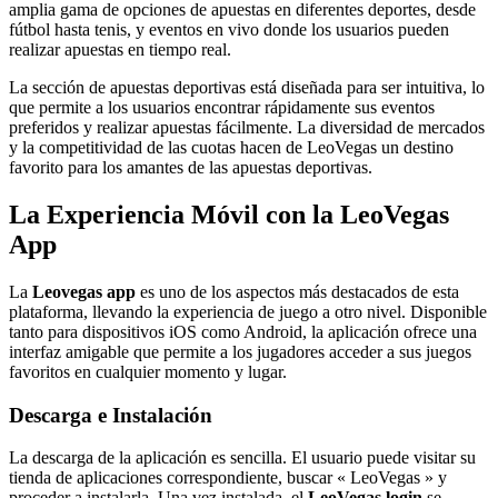
amplia gama de opciones de apuestas en diferentes deportes, desde
fútbol hasta tenis, y eventos en vivo donde los usuarios pueden
realizar apuestas en tiempo real.
La sección de apuestas deportivas está diseñada para ser intuitiva, lo
que permite a los usuarios encontrar rápidamente sus eventos
preferidos y realizar apuestas fácilmente. La diversidad de mercados
y la competitividad de las cuotas hacen de LeoVegas un destino
favorito para los amantes de las apuestas deportivas.
La Experiencia Móvil con la LeoVegas
App
La
Leovegas app
es uno de los aspectos más destacados de esta
plataforma, llevando la experiencia de juego a otro nivel. Disponible
tanto para dispositivos iOS como Android, la aplicación ofrece una
interfaz amigable que permite a los jugadores acceder a sus juegos
favoritos en cualquier momento y lugar.
Descarga e Instalación
La descarga de la aplicación es sencilla. El usuario puede visitar su
tienda de aplicaciones correspondiente, buscar « LeoVegas » y
proceder a instalarla. Una vez instalada, el
LeoVegas login
se