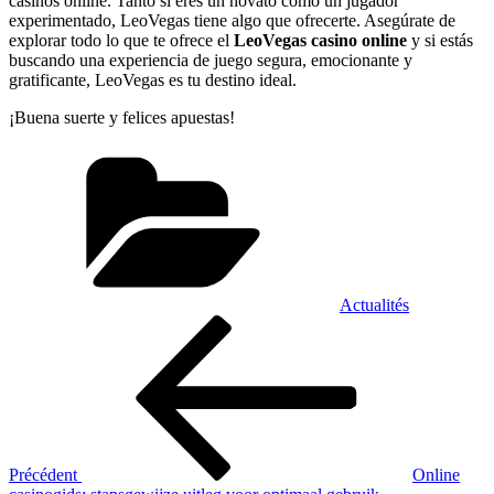
casinos online. Tanto si eres un novato como un jugador
experimentado, LeoVegas tiene algo que ofrecerte. Asegúrate de
explorar todo lo que te ofrece el
LeoVegas casino online
y si estás
buscando una experiencia de juego segura, emocionante y
gratificante, LeoVegas es tu destino ideal.
¡Buena suerte y felices apuestas!
Catégories
Actualités
Navigation
Article
précédent
de
l’article
Précédent
Online