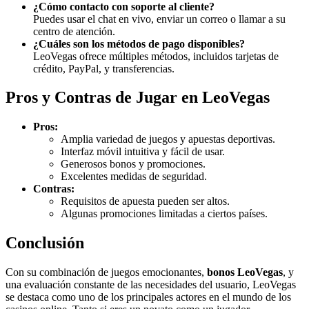
¿Cómo contacto con soporte al cliente?
Puedes usar el chat en vivo, enviar un correo o llamar a su
centro de atención.
¿Cuáles son los métodos de pago disponibles?
LeoVegas ofrece múltiples métodos, incluidos tarjetas de
crédito, PayPal, y transferencias.
Pros y Contras de Jugar en LeoVegas
Pros:
Amplia variedad de juegos y apuestas deportivas.
Interfaz móvil intuitiva y fácil de usar.
Generosos bonos y promociones.
Excelentes medidas de seguridad.
Contras:
Requisitos de apuesta pueden ser altos.
Algunas promociones limitadas a ciertos países.
Conclusión
Con su combinación de juegos emocionantes,
bonos LeoVegas
, y
una evaluación constante de las necesidades del usuario, LeoVegas
se destaca como uno de los principales actores en el mundo de los