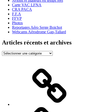
Avions et planeurs en temps reel
Carte VAC LFNA
CRA PACA
F.F.A
FFVP
Photos
Reportages Aéro Serge Boichot
Webcams Aérodrome Gap-Tallard
Articles récents et archives
Articles
récents
et
archives
Bienvenue
!
BIA,