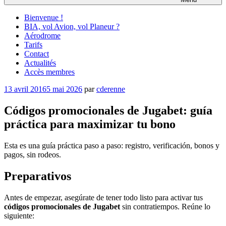
Bienvenue !
BIA, vol Avion, vol Planeur ?
Aérodrome
Tarifs
Contact
Actualités
Accès membres
Publié
13 avril 2016
5 mai 2026
par
cderenne
le
Códigos promocionales de Jugabet: guía
práctica para maximizar tu bono
Esta es una guía práctica paso a paso: registro, verificación, bonos y
pagos, sin rodeos.
Preparativos
Antes de empezar, asegúrate de tener todo listo para activar tus
códigos promocionales de Jugabet
sin contratiempos. Reúne lo
siguiente: