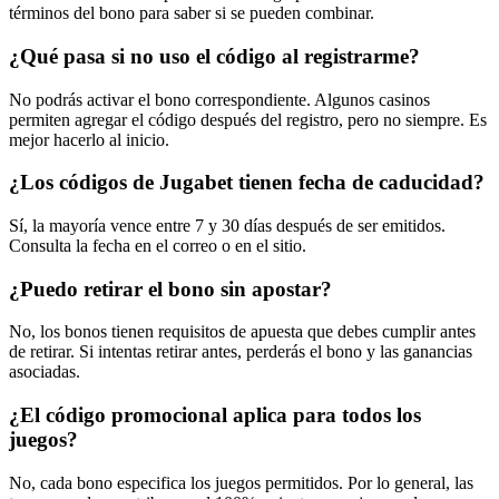
términos del bono para saber si se pueden combinar.
¿Qué pasa si no uso el código al registrarme?
No podrás activar el bono correspondiente. Algunos casinos
permiten agregar el código después del registro, pero no siempre. Es
mejor hacerlo al inicio.
¿Los códigos de Jugabet tienen fecha de caducidad?
Sí, la mayoría vence entre 7 y 30 días después de ser emitidos.
Consulta la fecha en el correo o en el sitio.
¿Puedo retirar el bono sin apostar?
No, los bonos tienen requisitos de apuesta que debes cumplir antes
de retirar. Si intentas retirar antes, perderás el bono y las ganancias
asociadas.
¿El código promocional aplica para todos los
juegos?
No, cada bono especifica los juegos permitidos. Por lo general, las