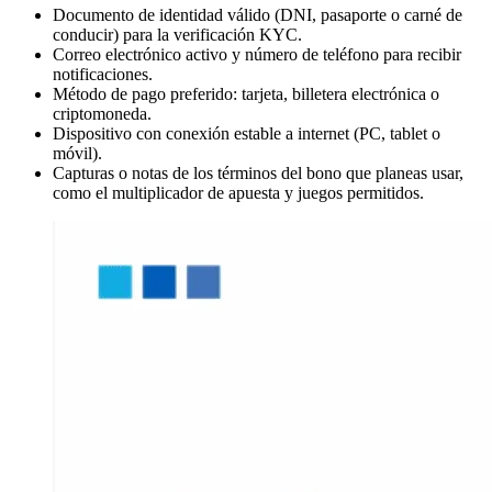
Documento de identidad válido (DNI, pasaporte o carné de
conducir) para la verificación KYC.
Correo electrónico activo y número de teléfono para recibir
notificaciones.
Método de pago preferido: tarjeta, billetera electrónica o
criptomoneda.
Dispositivo con conexión estable a internet (PC, tablet o
móvil).
Capturas o notas de los términos del bono que planeas usar,
como el multiplicador de apuesta y juegos permitidos.