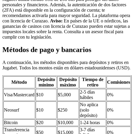
personales y financieros. Además, la autenticación de dos factores
(2FA) está disponible en la configuración de cuenta; te
recomendamos activarla para mayor seguridad. La plataforma opera
con licencia de Curazao.
Aviso:
En países de la UE o nórdicos, las
ganancias de casinos con licencia de Curazao pueden estar sujetas a
impuestos locales sobre la renta. Consulta a un asesor fiscal para
cumplir con tu legislación.
Métodos de pago y bancarios
A continuación, los métodos disponibles para depósitos y retiros en
Jugabet. Todos los montos están en dólares estadounidenses (USD).
Depósito
Depósito
Tiempo de
Método
Comisiones
mínimo
máximo
retiro
2-5 días
Visa/Mastercard
$10
$5,000
0%
hábiles
No aplica
Neosurf
$10
$250
(solo
0%
depósito)
Bitcoin
$20
$10,000
1-24 horas
0%
Transferencia
3-7 días
$50
$15,000
0%