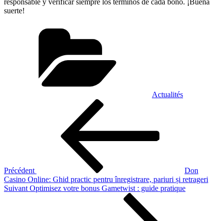
responsable y verificar siempre los términos de cada bono. ¡Buena
suerte!
Catégories
Actualités
Navigation
Article
précédent
de
l’article
Précédent
Don
Casino Online: Ghid practic pentru înregistrare, pariuri și retrageri
Article
Suivant
Optimisez votre bonus Gametwist : guide pratique
suivant