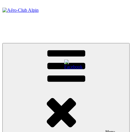
Aller
au
contenu
Aéro-Club Alpin
principal
ÉCOLE DE PILOTAGE & VOLS DECOUVERTE – Aérodrome
de Gap Tallard – Hautes-Alpes
Menu