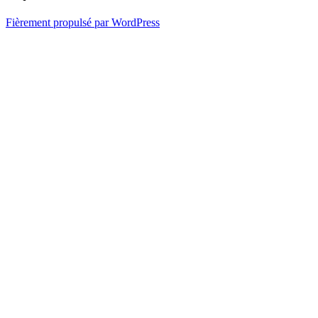
Fièrement propulsé par WordPress