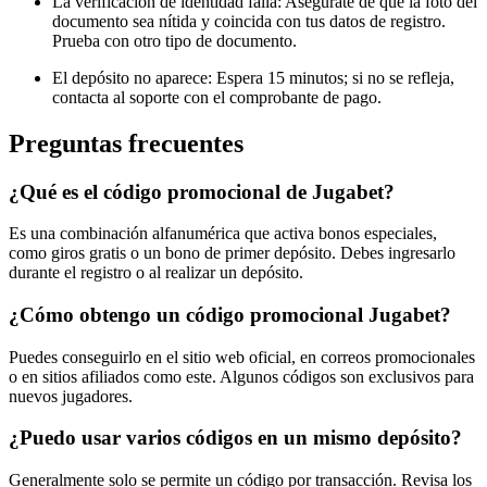
La verificación de identidad falla: Asegúrate de que la foto del
documento sea nítida y coincida con tus datos de registro.
Prueba con otro tipo de documento.
El depósito no aparece: Espera 15 minutos; si no se refleja,
contacta al soporte con el comprobante de pago.
Preguntas frecuentes
¿Qué es el código promocional de Jugabet?
Es una combinación alfanumérica que activa bonos especiales,
como giros gratis o un bono de primer depósito. Debes ingresarlo
durante el registro o al realizar un depósito.
¿Cómo obtengo un código promocional Jugabet?
Puedes conseguirlo en el sitio web oficial, en correos promocionales
o en sitios afiliados como este. Algunos códigos son exclusivos para
nuevos jugadores.
¿Puedo usar varios códigos en un mismo depósito?
Generalmente solo se permite un código por transacción. Revisa los