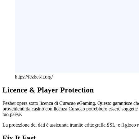
https://fezbet-it.org/
Licence & Player Protection
Fezbet opera sotto licenza di Curacao eGaming. Questo garantisce che il
provenienti da casinò con licenza Curacao potrebbero essere soggette a
tuo paese.
La protezione dei dati è assicurata tramite crittografia SSL, e il gioc
Fix It Fast