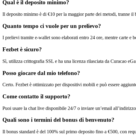
Qual è il deposito minimo?
Il deposito minimo è di €10 per la maggior parte dei metodi, tranne il
Quanto tempo ci vuole per un prelievo?
I prelievi tramite e-wallet sono elaborati entro 24 ore, mentre carte e b
Fezbet è sicuro?
Sì, utilizza crittografia SSL e ha una licenza rilasciata da Curacao e
Posso giocare dal mio telefono?
Certo. Fezbet è ottimizzato per dispositivi mobili e può essere aggiu
Come contatto il supporto?
Puoi usare la chat live disponibile 24/7 o inviare un’email all’indirizzo
Quali sono i termini del bonus di benvenuto?
Il bonus standard è del 100% sul primo deposito fino a €500, con req