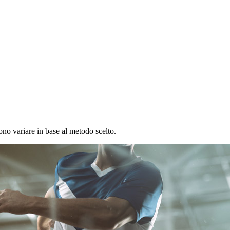
sono variare in base al metodo scelto.