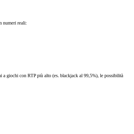
n numeri reali:
 a giochi con RTP più alto (es. blackjack al 99,5%), le possibilità