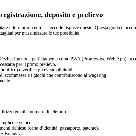
egistrazione, deposito e prelievo
tare il loro primo euro — ecco le risposte oneste. Questa guida ti acc
ttagliati per massimizzare le tue possibilità.
a: Fezbet funziona perfettamente come PWA (Progressive Web App), acces
essaria per il primo prelievo.
onifico) e verifica gli eventuali limiti.
ti di scommessa e i giochi che contribuiscono al wagering.
mente.
indirizzo email e numero di telefono.
emplice e veloce.
nti richiesti (carta d’identità, passaporto, patente).
e « Bonus ».