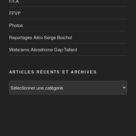
F.F.A
FFVP
Photos
Reportages Aéro Serge Boichot
Webcams Aérodrome Gap-Tallard
ARTICLES RÉCENTS ET ARCHIVES
Articles
récents
et
archives