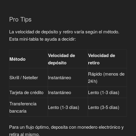
Pro Tips
La velocidad de depósito y retiro varía según el método.
Esta mini-tabla te ayuda a decidir:
Velocidad de
Velocidad de
Método
depósito
retiro
Rápido (menos de
Skrill / Neteller
Instantáneo
24 h)
Tarjeta de crédito
Instantáneo
Lento (1-3 días)
Transferencia
Lento (1-3 días)
Lento (3-5 días)
bancaria
Para un flujo óptimo, deposita con monedero electrónico y
retira al mismo.