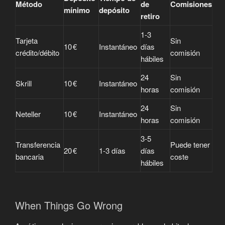
Método
de
Comisiones
mínimo
depósito
retiro
1-3
Tarjeta
Sin
10 €
Instantáneo
días
crédito/débito
comisión
hábiles
24
Sin
Skrill
10 €
Instantáneo
horas
comisión
24
Sin
Neteller
10 €
Instantáneo
horas
comisión
3-5
Transferencia
Puede tener
20 €
1-3 días
días
bancaria
coste
hábiles
When Things Go Wrong