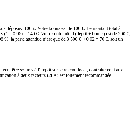
s déposiez 100 €. Votre bonus est de 100 €. Le montant total à
 (1 – 0,96) = 140 €. Votre solde initial (dépôt + bonus) est de 200 €,
8 %, la perte attendue n’est que de 3 500 € × 0,02 = 70 €, soit un
uvent être soumis à l’impôt sur le revenu local, contrairement aux
entification à deux facteurs (2FA) est fortement recommandée.