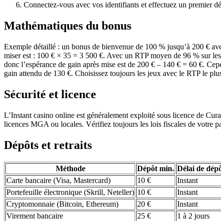
Connectez-vous avec vos identifiants et effectuez un premier dé
Mathématiques du bonus
Exemple détaillé : un bonus de bienvenue de 100 % jusqu’à 200 € ave
miser est : 100 € × 35 = 3 500 €. Avec un RTP moyen de 96 % sur les ma
donc l’espérance de gain après mise est de 200 € – 140 € = 60 €. Cepen
gain attendu de 130 €. Choisissez toujours les jeux avec le RTP le pl
Sécurité et licence
L’Instant casino online est généralement exploité sous licence de Cura
licences MGA ou locales. Vérifiez toujours les lois fiscales de votre 
Dépôts et retraits
Méthode
Dépôt min.
Délai de dép
Carte bancaire (Visa, Mastercard)
10 €
Instant
Portefeuille électronique (Skrill, Neteller)
10 €
Instant
Cryptomonnaie (Bitcoin, Ethereum)
20 €
Instant
Virement bancaire
25 €
1 à 2 jours