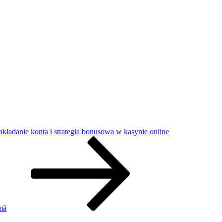
akładanie konta i strategia bonusowa w kasynie online
imă