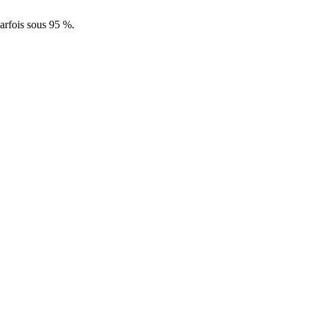
arfois sous 95 %.