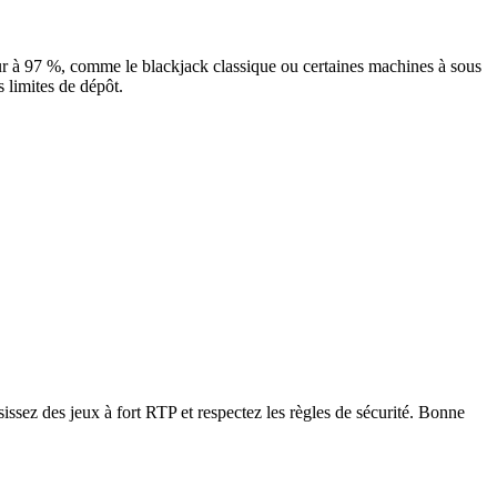
eur à 97 %, comme le blackjack classique ou certaines machines à sous
s limites de dépôt.
issez des jeux à fort RTP et respectez les règles de sécurité. Bonne