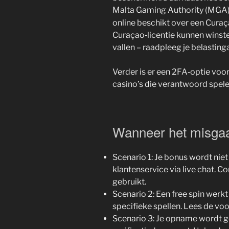
Malta Gaming Authority (MGA) 
online beschikt over een Curaç
Curaçao‑licentie kunnen winst
vallen – raadpleeg je belasting
Verder is er een 2FA‑optie voor 
casino’s die verantwoord spel
Wanneer het misga
Scenario 1: Je bonus wordt nie
klantenservice via live chat. C
gebruikt.
Scenario 2: Een free spin werkt 
specifieke spellen. Lees de v
Scenario 3: Je opname wordt g