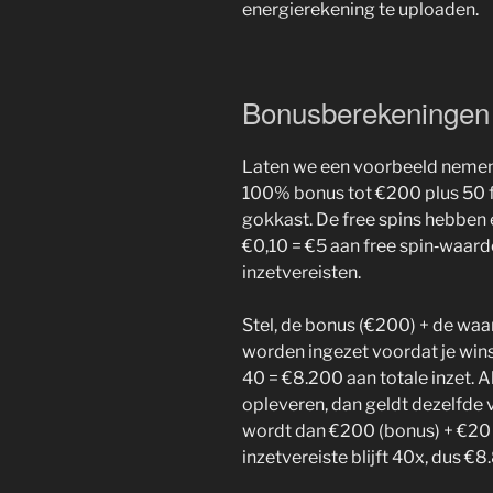
energierekening te uploaden.
Bonusberekeningen
Laten we een voorbeeld nemen
100% bonus tot €200 plus 50 f
gokkast. De free spins hebben 
€0,10 = €5 aan free spin‑waarde
inzetvereisten.
Stel, de bonus (€200) + de waa
worden ingezet voordat je wins
40 = €8.200 aan totale inzet. A
opleveren, dan geldt dezelfde
wordt dan €200 (bonus) + €20 (
inzetvereiste blijft 40x, dus €