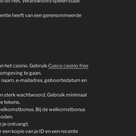
jd dit niet. Verantwoord spelen staat
licentie heeft van een gerenommeerde
an het casino. Gebruik
Cusco casino free
 omgeving te gaan.
n: naam, e‑mailadres, geboortedatum en
en sterk wachtwoord. Gebruik minimaal
le tekens.
 welkomstbonus. Bij de welkomstbonus
boden.
e je ontvangt.
een kopie van je ID en een recente