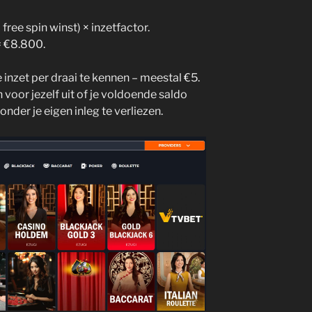
free spin winst) × inzetfactor.
= €8.800.
 inzet per draai te kennen – meestal €5.
voor jezelf uit of je voldoende saldo
nder je eigen inleg te verliezen.