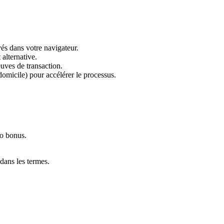
vés dans votre navigateur.
alternative.
euves de transaction.
domicile) pour accélérer le processus.
no bonus.
dans les termes.