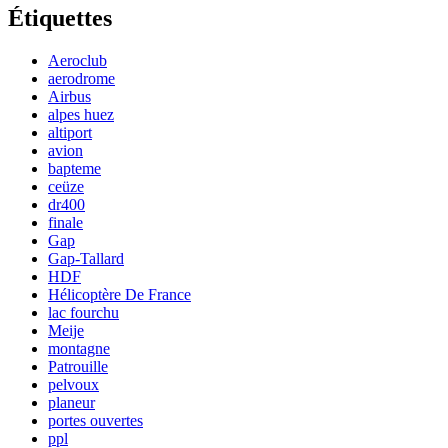
Étiquettes
Aeroclub
aerodrome
Airbus
alpes huez
altiport
avion
bapteme
ceüze
dr400
finale
Gap
Gap-Tallard
HDF
Hélicoptère De France
lac fourchu
Meije
montagne
Patrouille
pelvoux
planeur
portes ouvertes
ppl