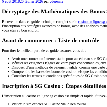
Publié
6 août 2018
20 février 2026
par
cderenne
le
Décryptage des Mathématiques des Bonus 
Bienvenue dans ce guide technique complet sur le
casino en ligne sg 
l’inscription aux stratégies avancées de bonus, avec des analyses mat
vous êtes au bon endroit.
Avant de commencer : Liste de contrôle
Pour tirer le meilleur parti de ce guide, assurez-vous de :
Avoir une connexion Internet stable pour accéder au site SG Ca
Vérifier les exigences légales de votre pays concernant les jeux 
Disposer d’une méthode de paiement valide, comme une carte de 
Comprendre les bases des bonus de casino, tels que les conditions
Consulter les termes et conditions spécifiques de SG Casino pou
Inscription à SG Casino : Étapes détaillées
L’inscription au casino en ligne sg casino est simple et rapide. Suivez 
Visitez le site officiel SG Casino via le lien fourni.