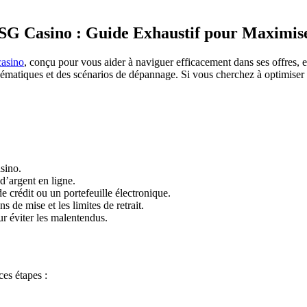
SG Casino : Guide Exhaustif pour Maximise
casino
, conçu pour vous aider à naviguer efficacement dans ses offres, e
hématiques et des scénarios de dépannage. Si vous cherchez à optimiser
sino.
d’argent en ligne.
crédit ou un portefeuille électronique.
 de mise et les limites de retrait.
r éviter les malentendus.
ces étapes :