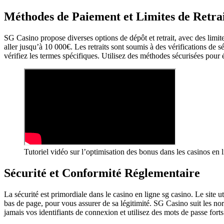
Méthodes de Paiement et Limites de Retra
SG Casino propose diverses options de dépôt et retrait, avec des limit
aller jusqu’à 10 000€. Les retraits sont soumis à des vérifications de 
vérifiez les termes spécifiques. Utilisez des méthodes sécurisées pour év
Tutoriel vidéo sur l’optimisation des bonus dans les casinos en 
Sécurité et Conformité Réglementaire
La sécurité est primordiale dans le casino en ligne sg casino. Le site 
bas de page, pour vous assurer de sa légitimité. SG Casino suit les no
jamais vos identifiants de connexion et utilisez des mots de passe forts