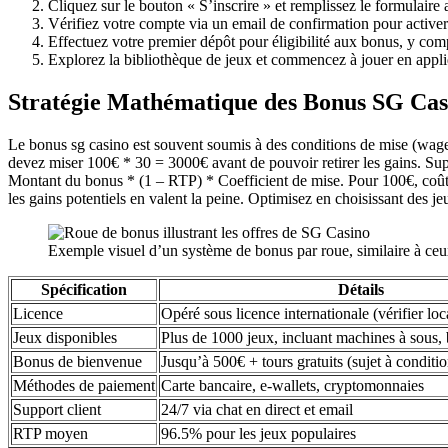
Cliquez sur le bouton « S’inscrire » et remplissez le formulaire
Vérifiez votre compte via un email de confirmation pour activer
Effectuez votre premier dépôt pour éligibilité aux bonus, y com
Explorez la bibliothèque de jeux et commencez à jouer en appliq
Stratégie Mathématique des Bonus SG Cas
Le bonus sg casino est souvent soumis à des conditions de mise (wager
devez miser 100€ * 30 = 3000€ avant de pouvoir retirer les gains. S
Montant du bonus * (1 – RTP) * Coefficient de mise. Pour 100€, coût
les gains potentiels en valent la peine. Optimisez en choisissant des je
Exemple visuel d’un système de bonus par roue, similaire à ceux 
Spécification
Détails
Licence
Opéré sous licence internationale (vérifier lo
Jeux disponibles
Plus de 1000 jeux, incluant machines à sous, 
Bonus de bienvenue
Jusqu’à 500€ + tours gratuits (sujet à conditio
Méthodes de paiement
Carte bancaire, e-wallets, cryptomonnaies
Support client
24/7 via chat en direct et email
RTP moyen
96.5% pour les jeux populaires