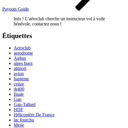
Payouts Guide
Info ! L’aéroclub cherche un instructeur vol à voile
bénévole. contactez nous !
Étiquettes
Aeroclub
aerodrome
Airbus
alpes huez
altiport
avion
bapteme
ceüze
dr400
finale
Gap
Gap-Tallard
HDF
Hélicoptère De France
lac fourchu
Meije