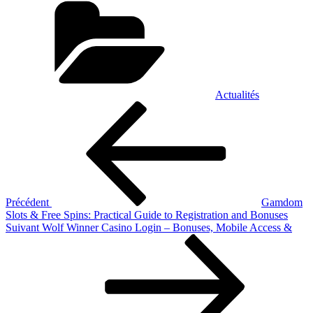
Actualités
Navigation
Article
précédent
de
l’article
Précédent
Gamdom
Slots & Free Spins: Practical Guide to Registration and Bonuses
Article
Suivant
Wolf Winner Casino Login – Bonuses, Mobile Access &
suivant