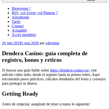
Bienvenue !
BIA, vol Avion, vol Planeur ?
Aérodrome
Tarifs
Contact
Actualités
Accès membres
Publié
26 juin 2018
1 mai 2026
par
cderenne
le
Dendera Casino: guía completa de
registro, bonos y retiros
Si buscas una guía fiable sobre
https://dendera-casino.eu/
, este
artículo cubre todo, desde el registro hasta tu primer retiro. Aquí
encontrarás pasos prácticos, cálculos detallados del bono y consejos
para proteger tu dinero.
Getting Ready
Antes de empezar, asegúrate de tener a mano lo siguiente: