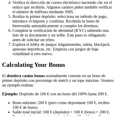
Verifica tu dirección de correo electrónico haciendo clic en el
enlace que recibirás. Algunos casinos piden también verificar
el número de teléfono mediante SMS.
Realiza tu primer depósito: selecciona un método de pago,
introduce el importe y confirma. Recibirás tu bono de
bienvenida automáticamente si cumples los términos.
Completa la verificación de identidad (KYC) subiendo una
foto de tu documento y un selfie. Este paso es obligatorio
antes de solicitar un retiro.
Explora el lobby de juegos: trágamonedas, ruleta, blackjack,
apuestas deportivas, etc. Empieza con juegos de baja
volatilidad si eres nuevo.
Calculating Your Bonus
El
dendera casino bonus
normalmente consiste en un bono de
primer depósito con porcentaje de match y un tope máximo. Veamos
un ejemplo realista:
Ejemplo:
Depósito de 100 € con un bono del 100% hasta 200 €.
Bono máximo: 200 € (pero como depositaste 100 €, recibes
100 € de bono).
Saldo total inicial: 100 € (depósito) + 100 € (bono) = 200 €.