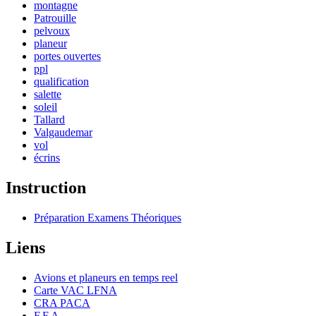
montagne
Patrouille
pelvoux
planeur
portes ouvertes
ppl
qualification
salette
soleil
Tallard
Valgaudemar
vol
écrins
Instruction
Préparation Examens Théoriques
Liens
Avions et planeurs en temps reel
Carte VAC LFNA
CRA PACA
F.F.A