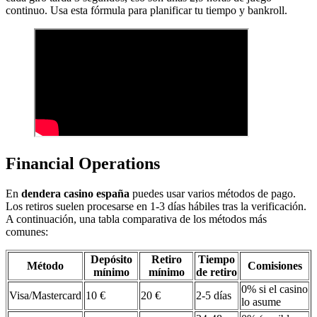
continuo. Usa esta fórmula para planificar tu tiempo y bankroll.
Financial Operations
En
dendera casino españa
puedes usar varios métodos de pago.
Los retiros suelen procesarse en 1-3 días hábiles tras la verificación.
A continuación, una tabla comparativa de los métodos más
comunes:
Depósito
Retiro
Tiempo
Método
Comisiones
mínimo
mínimo
de retiro
0% si el casino
Visa/Mastercard
10 €
20 €
2-5 días
lo asume