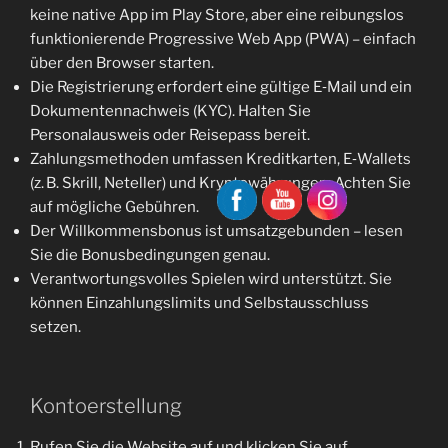
keine native App im Play Store, aber eine reibungslos
funktionierende Progressive Web App (PWA) – einfach
über den Browser starten.
Die Registrierung erfordert eine gültige E‑Mail und ein
Dokumentennachweis (KYC). Halten Sie
Personalausweis oder Reisepass bereit.
Zahlungsmethoden umfassen Kreditkarten, E‑Wallets
(z. B. Skrill, Neteller) und Kryptowährungen. Achten Sie
auf mögliche Gebühren.
Der Willkommensbonus ist umsatzgebunden – lesen
Sie die Bonusbedingungen genau.
Verantwortungsvolles Spielen wird unterstützt. Sie
können Einzahlungslimits und Selbstausschluss
setzen.
Kontoerstellung
Rufen Sie die Website auf und klicken Sie auf