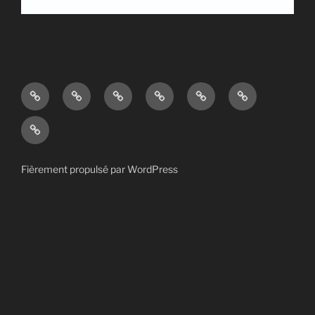
Bienvenue
BIA,
Aérodrome
Tarifs
Contact
Actualités
!
vol
Accès
Avion,
membres
vol
Planeur
Fièrement propulsé par WordPress
?