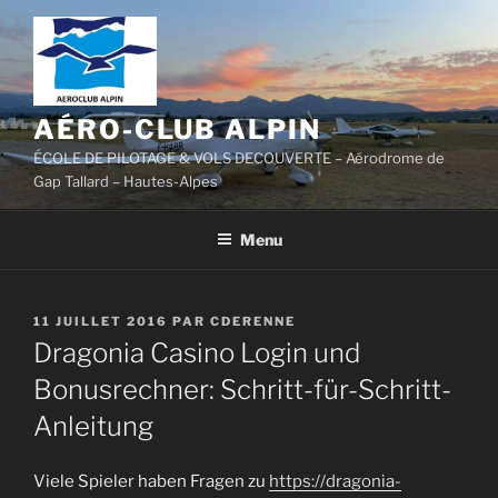
Aller
au
contenu
principal
AÉRO-CLUB ALPIN
ÉCOLE DE PILOTAGE & VOLS DECOUVERTE – Aérodrome de
Gap Tallard – Hautes-Alpes
Menu
PUBLIÉ
11 JUILLET 2016
PAR
CDERENNE
LE
Dragonia Casino Login und
Bonusrechner: Schritt-für-Schritt-
Anleitung
Viele Spieler haben Fragen zu
https://dragonia-