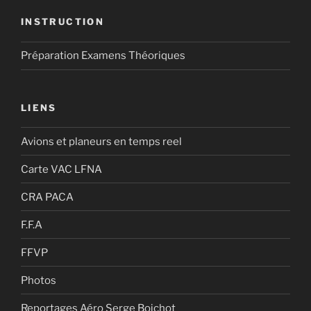
INSTRUCTION
Préparation Examens Théoriques
LIENS
Avions et planeurs en temps reel
Carte VAC LFNA
CRA PACA
F.F.A
FFVP
Photos
Reportages Aéro Serge Boichot