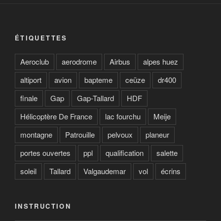
ÉTIQUETTES
Aeroclub
aerodrome
Airbus
alpes huez
altiport
avion
bapteme
ceüze
dr400
finale
Gap
Gap-Tallard
HDF
Hélicoptère De France
lac fourchu
Meije
montagne
Patrouille
pelvoux
planeur
portes ouvertes
ppl
qualification
salette
soleil
Tallard
Valgaudemar
vol
écrins
INSTRUCTION