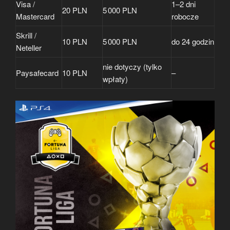
Visa /
1–2 dni
20 PLN
5 000 PLN
Mastercard
robocze
Skrill /
10 PLN
5 000 PLN
do 24 godzin
Neteller
nie dotyczy (tylko
Paysafecard
10 PLN
–
wpłaty)