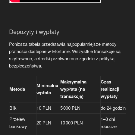
Depozyty i wypłaty
Poniższa tabela przedstawia najpopularniejsze metody
płatności dostępne w Efortunie. Wszystkie transakcje są
szyfrowane, a środki przetwarzane zgodnie z polityką
bezpieczeństwa.
Maksymalna
Czas
Minimalna
Metoda
wypłata (na
realizacji
wpłata
transakcję)
wypłaty
Blik
10 PLN
5 000 PLN
do 24 godzin
Przelew
1–3 dni
20 PLN
10 000 PLN
bankowy
robocze