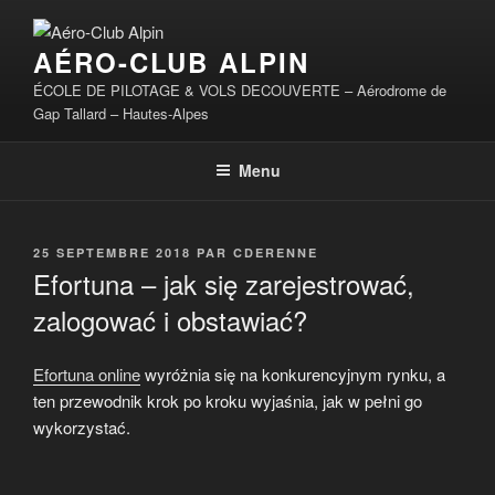
Aller
au
AÉRO-CLUB ALPIN
contenu
principal
ÉCOLE DE PILOTAGE & VOLS DECOUVERTE – Aérodrome de
Gap Tallard – Hautes-Alpes
Menu
PUBLIÉ
25 SEPTEMBRE 2018
PAR
CDERENNE
LE
Efortuna – jak się zarejestrować,
zalogować i obstawiać?
Efortuna online
wyróżnia się na konkurencyjnym rynku, a
ten przewodnik krok po kroku wyjaśnia, jak w pełni go
wykorzystać.