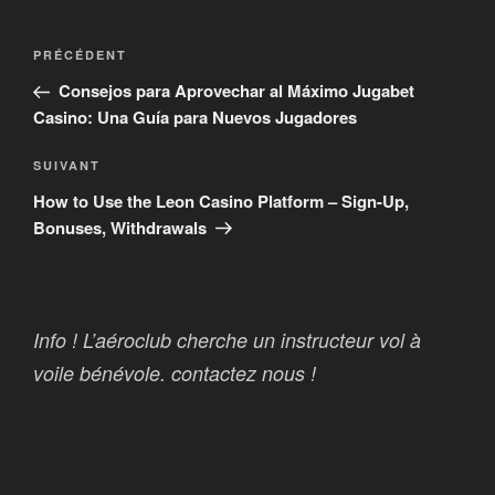
Navigation
Article
PRÉCÉDENT
de
précédent
Consejos para Aprovechar al Máximo Jugabet
l’article
Casino: Una Guía para Nuevos Jugadores
Article
SUIVANT
suivant
How to Use the Leon Casino Platform – Sign-Up,
Bonuses, Withdrawals
Info ! L’aéroclub cherche un instructeur vol à
voile bénévole. contactez nous !