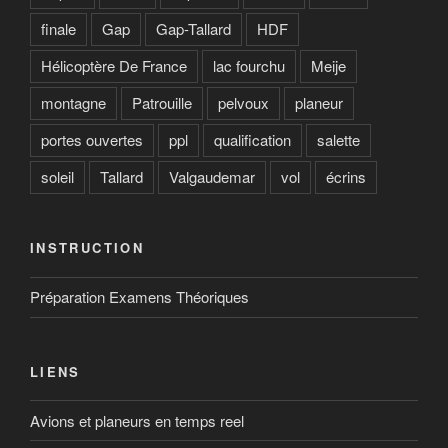
finale
Gap
Gap-Tallard
HDF
Hélicoptère De France
lac fourchu
Meije
montagne
Patrouille
pelvoux
planeur
portes ouvertes
ppl
qualification
salette
soleil
Tallard
Valgaudemar
vol
écrins
INSTRUCTION
Préparation Examens Théoriques
LIENS
Avions et planeurs en temps reel