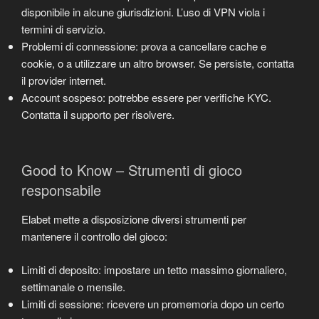
disponibile in alcune giurisdizioni. L’uso di VPN viola i
termini di servizio.
Problemi di connessione: prova a cancellare cache e
cookie, o a utilizzare un altro browser. Se persiste, contatta
il provider internet.
Account sospeso: potrebbe essere per verifiche KYC.
Contatta il supporto per risolvere.
Good to Know – Strumenti di gioco
responsabile
Elabet mette a disposizione diversi strumenti per
mantenere il controllo del gioco:
Limiti di deposito: impostare un tetto massimo giornaliero,
settimanale o mensile.
Limiti di sessione: ricevere un promemoria dopo un certo