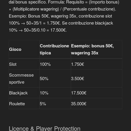
dal bonus specifico. Formula: Requisito = (Importo bonus)
× (Moltiplicatore wagering) / (Percentuale contribuzione).
Esempio: Bonus 50€, wagering 35x, contribuzione slot
100% → 50×35/1 = 1.750€. Se contribuzione blackjack
10% → 50×35/0.10 = 17.500€.
Contribuzione
Esempio: bonus 50€,
Gioco
tipica
wagering 35x
Slot
100%
1.750€
Scommesse
50%
3.500€
sportive
Blackjack
10%
17.500€
Roulette
5%
35.000€
Licence & Player Protection