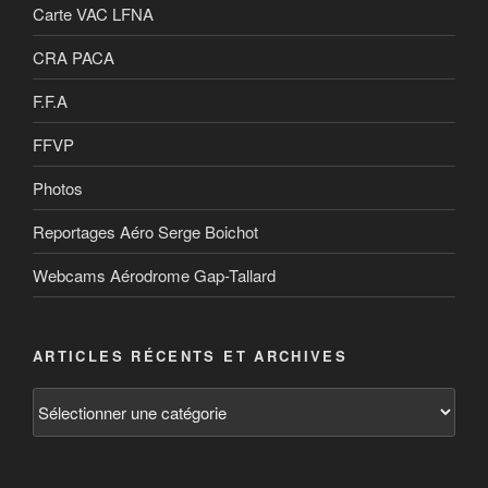
Carte VAC LFNA
CRA PACA
F.F.A
FFVP
Photos
Reportages Aéro Serge Boichot
Webcams Aérodrome Gap-Tallard
ARTICLES RÉCENTS ET ARCHIVES
Articles
récents
et
archives