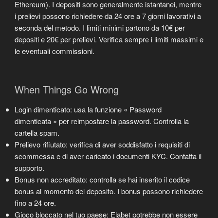
Ethereum). I depositi sono generalmente istantanei, mentre
i prelievi possono richiedere da 24 ore a 7 giorni lavorativi a
seconda del metodo. I limiti minimi partono da 10€ per
depositi e 20€ per prelievi. Verifica sempre i limiti massimi e
le eventuali commissioni.
When Things Go Wrong
Login dimenticato: usa la funzione « Password
dimenticata » per reimpostare la password. Controlla la
cartella spam.
Prelievo rifiutato: verifica di aver soddisfatto i requisiti di
scommessa e di aver caricato i documenti KYC. Contatta il
supporto.
Bonus non accreditato: controlla se hai inserito il codice
bonus al momento del deposito. I bonus possono richiedere
fino a 24 ore.
Gioco bloccato nel tuo paese: Elabet potrebbe non essere