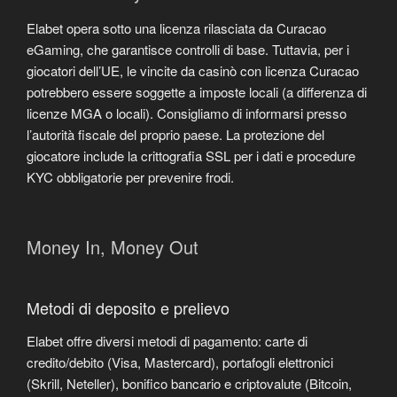
Elabet opera sotto una licenza rilasciata da Curacao
eGaming, che garantisce controlli di base. Tuttavia, per i
giocatori dell’UE, le vincite da casinò con licenza Curacao
potrebbero essere soggette a imposte locali (a differenza di
licenze MGA o locali). Consigliamo di informarsi presso
l’autorità fiscale del proprio paese. La protezione del
giocatore include la crittografia SSL per i dati e procedure
KYC obbligatorie per prevenire frodi.
Money In, Money Out
Metodi di deposito e prelievo
Elabet offre diversi metodi di pagamento: carte di
credito/debito (Visa, Mastercard), portafogli elettronici
(Skrill, Neteller), bonifico bancario e criptovalute (Bitcoin,