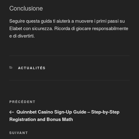
Conclusione
Seguire questa guida ti aiuterà a muovere i primi passi su
Elabet con sicurezza. Ricorda di giocare responsabilmente
e di divertirti.
CATÉGORIES
ACTUALITÉS
Navigation
Article
PRÉCÉDENT
de
précédent
Quinnbet Casino Sign-Up Guide – Step-by-Step
l’article
Registration and Bonus Math
Article
SUIVANT