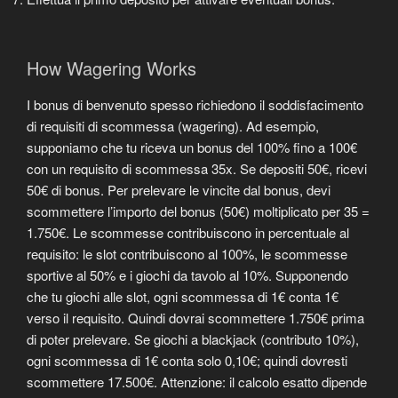
How Wagering Works
I bonus di benvenuto spesso richiedono il soddisfacimento
di requisiti di scommessa (wagering). Ad esempio,
supponiamo che tu riceva un bonus del 100% fino a 100€
con un requisito di scommessa 35x. Se depositi 50€, ricevi
50€ di bonus. Per prelevare le vincite dal bonus, devi
scommettere l’importo del bonus (50€) moltiplicato per 35 =
1.750€. Le scommesse contribuiscono in percentuale al
requisito: le slot contribuiscono al 100%, le scommesse
sportive al 50% e i giochi da tavolo al 10%. Supponendo
che tu giochi alle slot, ogni scommessa di 1€ conta 1€
verso il requisito. Quindi dovrai scommettere 1.750€ prima
di poter prelevare. Se giochi a blackjack (contributo 10%),
ogni scommessa di 1€ conta solo 0,10€; quindi dovresti
scommettere 17.500€. Attenzione: il calcolo esatto dipende