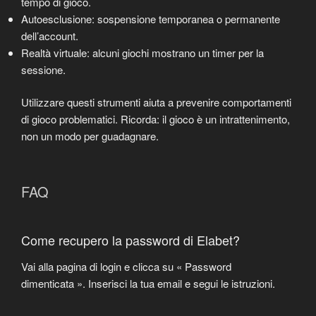
tempo di gioco.
Autoesclusione: sospensione temporanea o permanente
dell’account.
Realtà virtuale: alcuni giochi mostrano un timer per la
sessione.
Utilizzare questi strumenti aiuta a prevenire comportamenti
di gioco problematici. Ricorda: il gioco è un intrattenimento,
non un modo per guadagnare.
FAQ
Come recupero la password di Elabet?
Vai alla pagina di login e clicca su « Password
dimenticata ». Inserisci la tua email e segui le istruzioni.