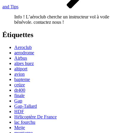
and Tips
Info ! L’aéroclub cherche un instructeur vol à voile
bénévole. contactez nous !
Étiquettes
Aeroclub
aerodrome
Airbus
alpes huez
altiport
avion
bapteme
ceüze
dr400
finale
Gap
Gap-Tallard
HDF
Hélicoptère De France
lac fourchu
Meije
montagne