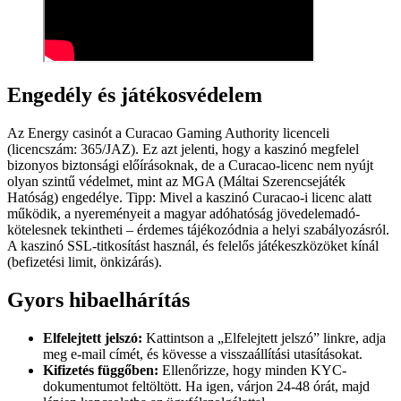
Engedély és játékosvédelem
Az Energy casinót a Curacao Gaming Authority licenceli
(licencszám: 365/JAZ). Ez azt jelenti, hogy a kaszinó megfelel
bizonyos biztonsági előírásoknak, de a Curacao-licenc nem nyújt
olyan szintű védelmet, mint az MGA (Máltai Szerencsejáték
Hatóság) engedélye. Tipp: Mivel a kaszinó Curacao-i licenc alatt
működik, a nyereményeit a magyar adóhatóság jövedelemadó-
kötelesnek tekintheti – érdemes tájékozódnia a helyi szabályozásról.
A kaszinó SSL-titkosítást használ, és felelős játékeszközöket kínál
(befizetési limit, önkizárás).
Gyors hibaelhárítás
Elfelejtett jelszó:
Kattintson a „Elfelejtett jelszó” linkre, adja
meg e-mail címét, és kövesse a visszaállítási utasításokat.
Kifizetés függőben:
Ellenőrizze, hogy minden KYC-
dokumentumot feltöltött. Ha igen, várjon 24-48 órát, majd