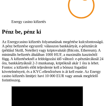
Energy casino kifizetés
Pénz be, pénz ki
Az Energycasino kifizetés folyamatának megértése kulcsfontosságú.
A pénz befizetése egyszerű: válasszon bankkártyát, e-pénztárcát
(például Skrill, Neteller) vagy kriptovalutát (Bitcoin, Ethereum). A
minimális befizetés általában 1000 HUF, a maximális kaszinótól
függ. A kifizetéseknél a feldolgozási idő változó: e-pénztárcáknál 24
óra, bankkártyáknál 2-3 munkanap, kriptóknál akár 1 óra is lehet.
Fontos: a kifizetés előtt teljesítenie kell a bónusz fogadási
követelményeit, és a KYC-ellenőrzésen is át kell esnie. Az Energy
casino kifizetés limitjei: havi 10 000 EUR vagy annak megfelelő
forintösszeg.