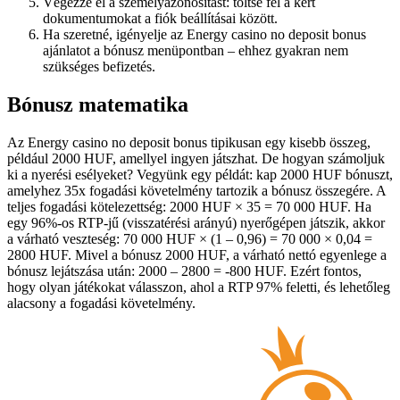
Végezze el a személyazonosítást: töltse fel a kért
dokumentumokat a fiók beállításai között.
Ha szeretné, igényelje az Energy casino no deposit bonus
ajánlatot a bónusz menüpontban – ehhez gyakran nem
szükséges befizetés.
Bónusz matematika
Az Energy casino no deposit bonus tipikusan egy kisebb összeg,
például 2000 HUF, amellyel ingyen játszhat. De hogyan számoljuk
ki a nyerési esélyeket? Vegyünk egy példát: kap 2000 HUF bónuszt,
amelyhez 35x fogadási követelmény tartozik a bónusz összegére. A
teljes fogadási kötelezettség: 2000 HUF × 35 = 70 000 HUF. Ha
egy 96%-os RTP-jű (visszatérési arányú) nyerőgépen játszik, akkor
a várható veszteség: 70 000 HUF × (1 – 0,96) = 70 000 × 0,04 =
2800 HUF. Mivel a bónusz 2000 HUF, a várható nettó egyenlege a
bónusz lejátszása után: 2000 – 2800 = -800 HUF. Ezért fontos,
hogy olyan játékokat válasszon, ahol a RTP 97% feletti, és lehetőleg
alacsony a fogadási követelmény.