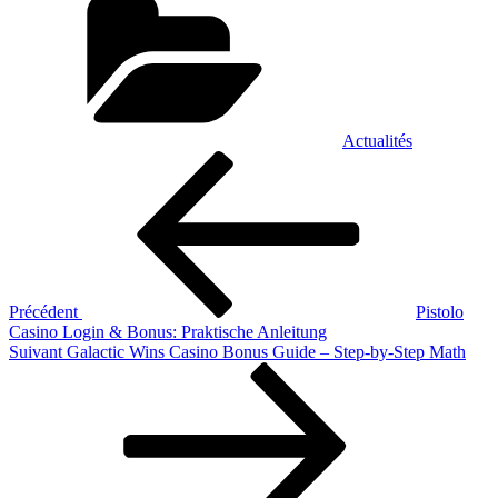
Actualités
Navigation
Article
précédent
de
l’article
Précédent
Pistolo
Casino Login & Bonus: Praktische Anleitung
Article
Suivant
Galactic Wins Casino Bonus Guide – Step-by-Step Math
suivant