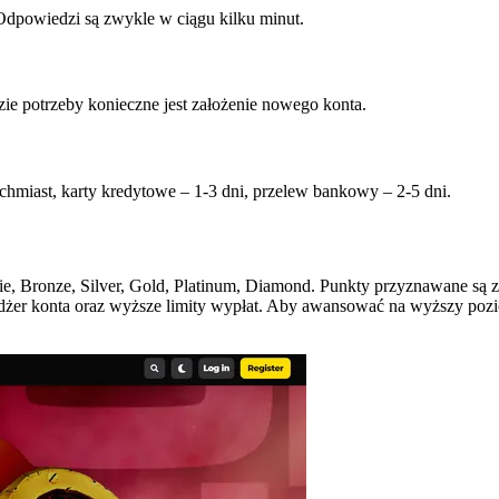
 Odpowiedzi są zwykle w ciągu kilku minut.
zie potrzeby konieczne jest założenie nowego konta.
tychmiast, karty kredytowe – 1-3 dni, przelew bankowy – 2-5 dni.
e, Bronze, Silver, Gold, Platinum, Diamond. Punkty przyznawane są z
edżer konta oraz wyższe limity wypłat. Aby awansować na wyższy pozi