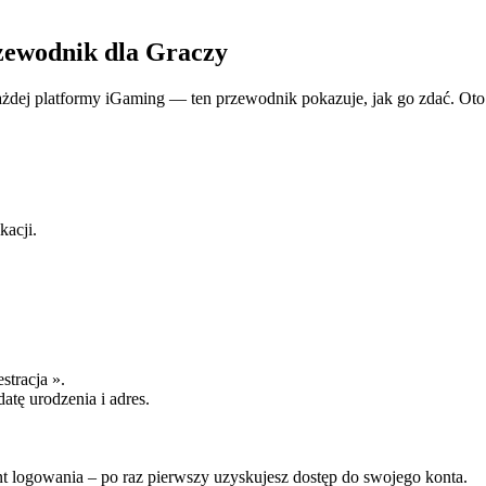
zewodnik dla Graczy
ażdej platformy iGaming — ten przewodnik pokazuje, jak go zdać. Ot
kacji.
stracja ».
datę urodzenia i adres.
nt logowania – po raz pierwszy uzyskujesz dostęp do swojego konta.