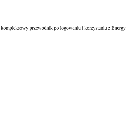
o kompleksowy przewodnik po logowaniu i korzystaniu z Energy