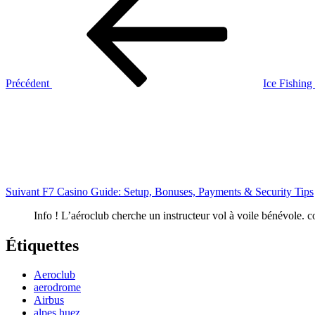
de
l’article
Précédent
Ice Fishing
Article
suivant
Suivant
F7 Casino Guide: Setup, Bonuses, Payments & Security Tips
Info ! L’aéroclub cherche un instructeur vol à voile bénévole. c
Étiquettes
Aeroclub
aerodrome
Airbus
alpes huez