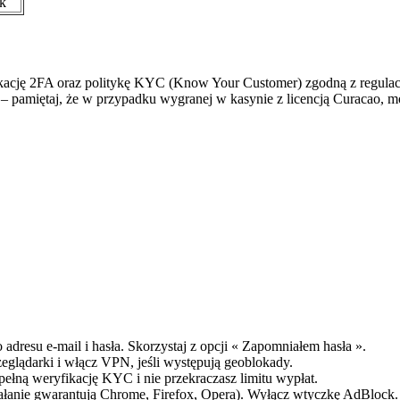
k
ikację 2FA oraz politykę KYC (Know Your Customer) zgodną z regul
– pamiętaj, że w przypadku wygranej w kasynie z licencją Curacao, 
resu e-mail i hasła. Skorzystaj z opcji « Zapomniałem hasła ».
eglądarki i włącz VPN, jeśli występują geoblokady.
 pełną weryfikację KYC i nie przekraczasz limitu wypłat.
iałanie gwarantują Chrome, Firefox, Opera). Wyłącz wtyczkę AdBlock.