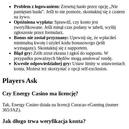
Problem z logowaniem:
Zresetuj hasło przez opcję „Nie
pamiętam hasła”. Jeśli to nie pomoże, skontaktuj się z czatem
na żywo.
Opóźniona wypłata:
Sprawdź, czy konto jest
zweryfikowane. Jeśli minął czas podany w tabeli, wyślij
zgłoszenie przez formularz.
Bonus nie został przyznany:
Upewnij się, że wpłaciłeś
minimalną kwotę i użyłeś kodu bonusowego (jeśli
wymagany). Skontaktuj się z supportem.
Błąd gry:
Zrób zrzut ekranu i zgłoś do supportu. W
przypadku poważnych błędów mogą anulować rundę.
Kwestie odpowiedzialnej gry:
Ustaw limity w ustawieniach
konta. Możesz też skorzystać z opcji self-exclusion.
Players Ask
Czy Energy Casino ma licencję?
Tak, Energy Casino działa na licencji Curacao eGaming (numer
365/JAZ).
Jak długo trwa weryfikacja konta?