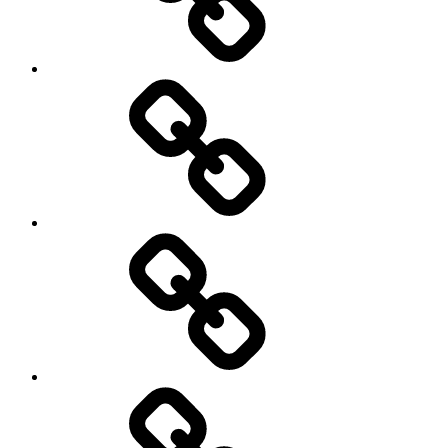
Planeur
?
Aérodrome
Tarifs
Contact