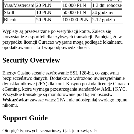
Visa/Mastercard
20 PLN
10 000 PLN
1-3 dni robocze
Skrill
10 PLN
50 000 PLN
24 godziny
Bitcoin
50 PLN
100 000 PLN
2-12 godzin
Wypłaty są przetwarzane po weryfikacji konta. Zaleca się
korzystanie z e-portfeli dla szybszych transakcji. Pamiętaj, że w
przypadku licencji Curacao wygrane mogą podlegać lokalnemu
opodatkowaniu – to Twoja odpowiedzialność.
Security Overview
Energy Casino stosuje szyfrowanie SSL 128-bit, co zapewnia
bezpieczeństwo danych. Dodatkowo wdrożono uwierzytelnianie
dwuskładnikowe (2FA) dla kont. Kasyno posiada licencję Curacao
eGaming, która wymaga przestrzegania standardów AML i KYC.
Wszystkie transakcje są monitorowane pod kątem oszustw.
Wskazówka:
zawsze włącz 2FA i nie udostępniaj swojego loginu
nikomu.
Support Guide
Oto pięć typowych scenariuszy i jak je rozwiązać: