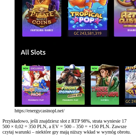
https://energycasinopl.net/
Przykładowo, jeśli znajdziesz slot z RTP 98%, strata wyniesie 17
500 × 0,02 = 350 PLN, a EV = 500 – 350 = +150 PLN. Zawsze
czytaj warunki – niektóre gry mają niższy wkład w wymóg obrotu.