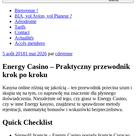
Bienvenue !
BIA, vol Avion, vol Planeur ?
Aérodrome
Tarifs
Contact
Actualités
Accès membres
Publié
5 août 2018
1 mai 2026
par
cderenne
le
Energy Casino – Praktyczny przewodnik
krok po kroku
Kasyna online różnią się jakością – ten przewodnik przecina szum i
skupia się na tym, co naprawdę ma znaczenie dla płynnego
doświadczenia. Niezależnie od tego, czy grasz w Energy Casino,
czy w inne Energy kasyno, znajdziesz tu sprawdzone metody
rejestracji, matematykę bonusów i wskazówki bezpieczeństwa.
Quick Checklist
Sprawdź licencję – Energy Casino posiada licencję Curacao,