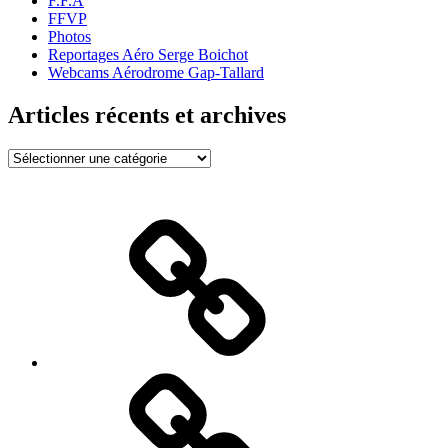
F.F.A
FFVP
Photos
Reportages Aéro Serge Boichot
Webcams Aérodrome Gap-Tallard
Articles récents et archives
Articles
récents
et
archives
Bienvenue
!
BIA,
vol
Avion,
vol