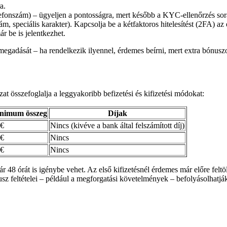
a.
elefonszám) – ügyeljen a pontosságra, mert később a KYC-ellenőrzés sor
zám, speciális karakter). Kapcsolja be a kétfaktoros hitelesítést (2FA) a
r be is jelentkezhet.
egadását – ha rendelkezik ilyennel, érdemes beírni, mert extra bónuszo
zat összefoglalja a leggyakoribb befizetési és kifizetési módokat:
nimum összeg
Díjak
 €
Nincs (kivéve a bank által felszámított díj)
 €
Nincs
 €
Nincs
ár 48 órát is igénybe vehet. Az első kifizetésnél érdemes már előre fel
 feltételei – például a megforgatási követelmények – befolyásolhatják 