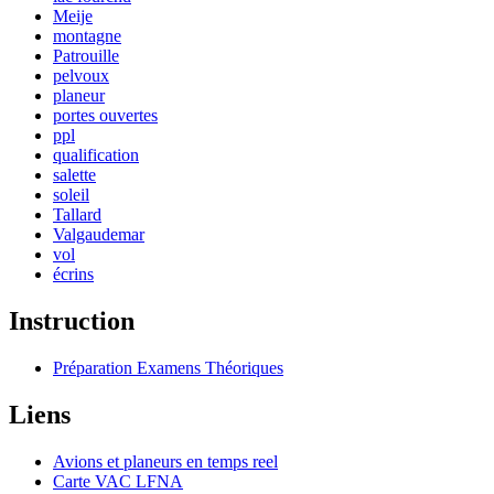
Meije
montagne
Patrouille
pelvoux
planeur
portes ouvertes
ppl
qualification
salette
soleil
Tallard
Valgaudemar
vol
écrins
Instruction
Préparation Examens Théoriques
Liens
Avions et planeurs en temps reel
Carte VAC LFNA