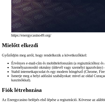
https://energycasino49.org/
Mielőtt elkezdi
Győződjön meg arról, hogy rendelkezik a következőkkel:
Érvényes e-mail-cím és mobiltelefonszám (a regisztrációhoz és a 
Személyazonosító okmány (útlevél vagy személyi igazolvány) 
Stabil internetkapcsolat és egy modern böngésző (Chrome, Fire
Ismerje meg a helyi adózási szabályokat: mivel az oldal Curaça
kaszinókkal).
Fiók létrehozása
Az Energycasino belépés első lépése a regisztráció. Kövesse az alábbi