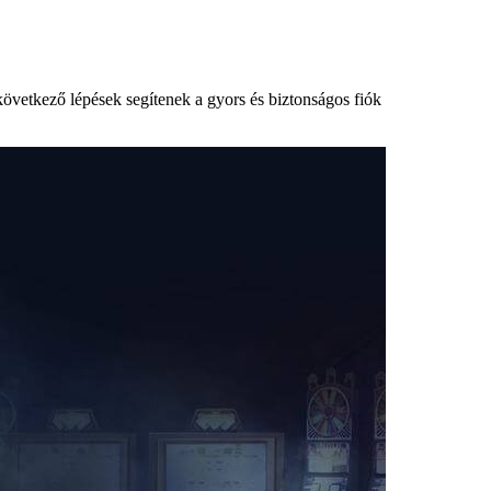
 következő lépések segítenek a gyors és biztonságos fiók