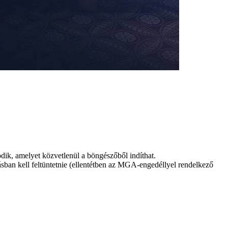
ik, amelyet közvetlenül a böngészőből indíthat.
ásban kell feltüntetnie (ellentétben az MGA-engedéllyel rendelkező