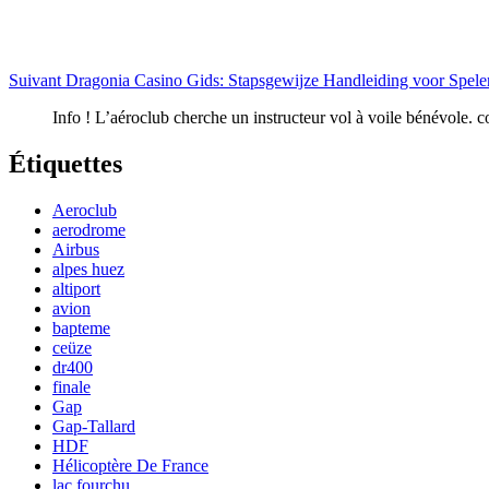
Suivant
Dragonia Casino Gids: Stapsgewijze Handleiding voor Spele
Info ! L’aéroclub cherche un instructeur vol à voile bénévole. c
Étiquettes
Aeroclub
aerodrome
Airbus
alpes huez
altiport
avion
bapteme
ceüze
dr400
finale
Gap
Gap-Tallard
HDF
Hélicoptère De France
lac fourchu