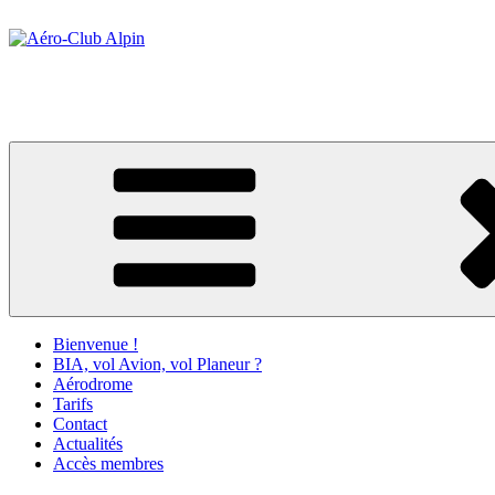
Aller
au
contenu
Aéro-Club Alpin
principal
ÉCOLE DE PILOTAGE & VOLS DECOUVERTE – Aérodrome de Gap
Bienvenue !
BIA, vol Avion, vol Planeur ?
Aérodrome
Tarifs
Contact
Actualités
Accès membres