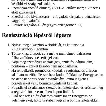
későbbi visszaigazolásokhoz.
Személyazonosító okmány (KYC-ellenőrzéshez; a kifizetés
előtt szükséges).
Fizetési mód kiválasztása – elfogadott kártyák, e-pénztárcák
vagy kriptovaluták.
Életkor: legalább 18 év (egyes országokban 21).
Regisztráció lépésről lépésre
Nyissa meg a kaszinó weboldalát, és kattintson a
« Regisztráció » gombra.
Töltse ki az űrlapot: adja meg e-mail címét, válasszon
felhasználónevet és erős jelszót.
Adja meg személyes adatait (név, születési dátum, cím)
pontosan – ezeket később nem módosíthatja.
Ha rendelkezik promóciós kóddal, a regisztrációs űrlapon
található mezőbe illessze be a kódot. Például az Energycasino
no deposit bonus code használatával extra ingyenes
pörgetéseket vagy bónuszegyenleget kaphat.
Fogadja el az általános szerződési feltételeket, és erősítse meg
a regisztrációt az e-mailben kapott linkkel.
Első befizetés előtt érdemes elolvasni az Energycasino
véleményeket, hogy tisztában legyen a bónuszfeltételekkel.