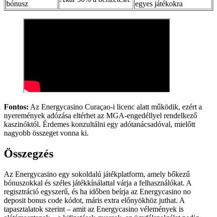
bónusz
egyes játékokra
Fontos:
Az Energycasino Curaçao-i licenc alatt működik, ezért a
nyeremények adózása eltérhet az MGA-engedéllyel rendelkező
kaszinóktól. Érdemes konzultálni egy adótanácsadóval, mielőtt
nagyobb összeget vonna ki.
Összegzés
Az Energycasino egy sokoldalú játékplatform, amely bőkezű
bónuszokkal és széles játékkínálattal várja a felhasználókat. A
regisztráció egyszerű, és ha időben beírja az Energycasino no
deposit bonus code kódot, máris extra előnyökhöz juthat. A
tapasztalatok szerint – amit az Energycasino vélemények is