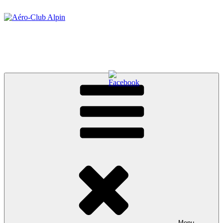
Aller
au
contenu
Aéro-Club Alpin
principal
ÉCOLE DE PILOTAGE & VOLS DECOUVERTE – Aérodrome
de Gap Tallard – Hautes-Alpes
Menu